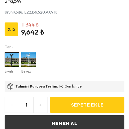
2*8,5W
Ürün Kodu
:
E22.156.S20.AXV1K
11,344 ₺
%
15
9,642 ₺
Renk
Siyah
Beyaz
Tahmini Kargoya Teslim:
1-3 Gün İçinde
SEPETE EKLE
HEMEN AL