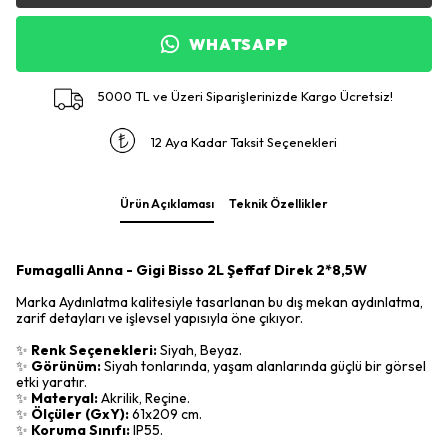
WHATSAPP
5000 TL ve Üzeri Siparişlerinizde Kargo Ücretsiz!
12 Aya Kadar Taksit Seçenekleri
Ürün Açıklaması
Teknik Özellikler
Fumagalli Anna - Gigi Bisso 2L Şeffaf Direk 2*8,5W
Marka Aydınlatma kalitesiyle tasarlanan bu dış mekan aydınlatma,
zarif detayları ve işlevsel yapısıyla öne çıkıyor.
✨
Renk Seçenekleri:
Siyah, Beyaz.
✨
Görünüm:
Siyah tonlarında, yaşam alanlarında güçlü bir görsel
etki yaratır.
✨
Materyal:
Akrilik, Reçine.
✨
Ölçüler (GxY):
61x209 cm.
✨
Koruma Sınıfı:
IP55.