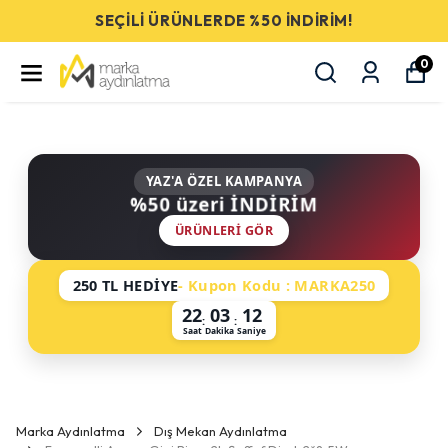
SEÇİLİ ÜRÜNLERDE %50 İNDİRİM!
0
YAZ'A ÖZEL KAMPANYA
%50 üzeri İNDİRİM
ÜRÜNLERI GÖR
250 TL HEDİYE
- Kupon Kodu : MARKA250
22
03
12
:
:
Saat
Dakika
Saniye
Marka Aydınlatma
Dış Mekan Aydınlatma