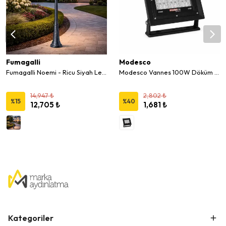
Fumagalli
Modesco
Fumagalli Noemi - Ricu Siyah Led Direk 30W - 250 Cm
Modesco Vannes 100W Döküm Led Projektör
14,947 ₺
2,802 ₺
%
15
%
40
12,705 ₺
1,681 ₺
Kategoriler