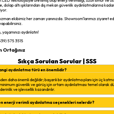
 LED teknolojisiyle üretilmiş olup enerji verimliliği, uzun ömür 
 dolap altı ışıklarından dış mekan güvenlik aydınlatmalarına kadar tü
iyor.
uzman ekibimiz her zaman yanınızda. Showroom'larımızı ziyaret ede
pabilirsiniz.
n, yaşamınızı aydınlatın!
539) 575 3515
m Ortağınız
Sıkça Sorulan Sorular | SSS
hangi aydınlatma türü en önemlidir?
den daha önemli değildir; başarılı bir aydınlatma planı için üç kat
, minimum güvenlik ve görüş için ortam aydınlatması temel olarak dü
inlik ve işlevsellik kazandırılır.
 en enerji verimli aydınlatma seçenekleri nelerdir?