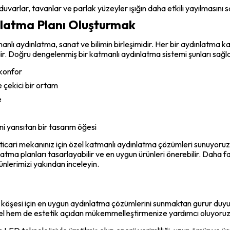
i duvarlar, tavanlar ve parlak yüzeyler ışığın daha etkili yayılmasını s
nlatma Planı Oluşturmak
manlı aydınlatma, sanat ve bilimin birleşimidir. Her bir aydınlatma k
r. Doğru dengelenmiş bir katmanlı aydınlatma sistemi şunları sağla
 konfor
 çekici bir ortam
e
i yansıtan bir tasarım öğesi
n ticari mekanınız için özel katmanlı aydınlatma çözümleri sunuyor
ma planları tasarlayabilir ve en uygun ürünleri önerebilir. Daha fazl
nlerimizi yakından inceleyin.
er köşesi için en uygun aydınlatma çözümlerini sunmaktan gurur du
vsel hem de estetik açıdan mükemmelleştirmenize yardımcı oluyoruz