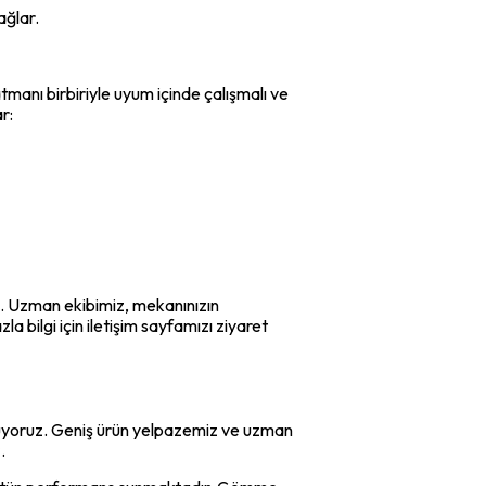
ağlar.
atmanı birbiriyle uyum içinde çalışmalı ve
r:
uz. Uzman ekibimiz, mekanınızın
a bilgi için iletişim sayfamızı ziyaret
yuyoruz. Geniş ürün yelpazemiz ve uzman
.