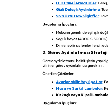
LED Panel Armatürler
: Geniş
Gizli Dolaylı Aydınlatma
: Tav
Sıva Üstü Downlight'lar
: Tav
Uygulama İpuçları:
Mekanın genelinde eşit ışık dağıl
Soğuk beyaz (4000K-5000K) renk
Dimlenebilir sistemler tercih ede
2. Görev Aydınlatması Strateji
Görev aydınlatması, belirli işlerin yapıl
vitrinler görev aydınlatması gerektirir.
Önerilen Çözümler:
Ayarlanabilir Ray Spotlar
: F
Masa ve Sarkıt Lambalar:
Re
Kıskaçlı veya Klipsli Lambal
Uygulama İpuçları: