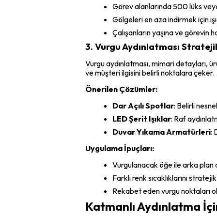
Görev alanlarında 500 lüks vey
Gölgeleri en aza indirmek için 
Çalışanların yaşına ve görevin ha
3. Vurgu Aydınlatması Stratejil
Vurgu aydınlatması, mimari detayları, ür
ve müşteri ilgisini belirli noktalara çeker.
Önerilen Çözümler:
Dar Açılı Spotlar
: Belirli nesn
LED Şerit Işıklar
: Raf aydınla
Duvar Yıkama Armatürleri
:
Uygulama İpuçları:
Vurgulanacak öğe ile arka plan ar
Farklı renk sıcaklıklarını strateji
Rekabet eden vurgu noktaları ol
Katmanlı Aydınlatma İçi