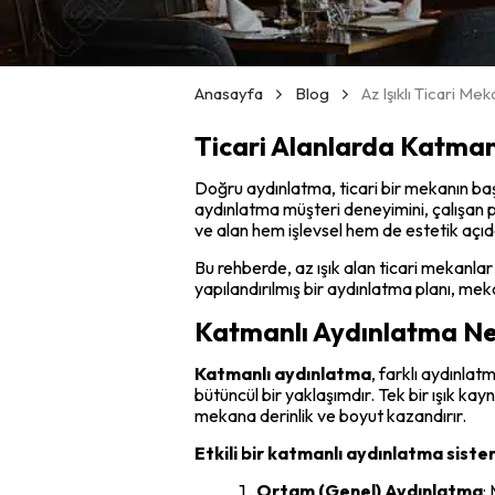
Anasayfa
Blog
Az Işıklı Ticari Me
Ticari Alanlarda Katman
Doğru aydınlatma, ticari bir mekanın başa
aydınlatma müşteri deneyimini, çalışan p
ve alan hem işlevsel hem de estetik açıda
Bu rehberde, az ışık alan ticari mekanlar
yapılandırılmış bir aydınlatma planı, meka
Katmanlı Aydınlatma Ne
Katmanlı aydınlatma
, farklı aydınlat
bütüncül bir yaklaşımdır. Tek bir ışık ka
mekana derinlik ve boyut kazandırır.
Etkili bir katmanlı aydınlatma sist
Ortam (Genel) Aydınlatma
: