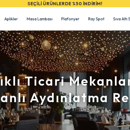
SEÇİLİ ÜRÜNLERDE %50 İNDİRİM!
Aplikler
Masa Lambası
Plafonyer
Ray Spot
Sıva Altı
ıklı Ticari Mekanla
anlı Aydınlatma Re