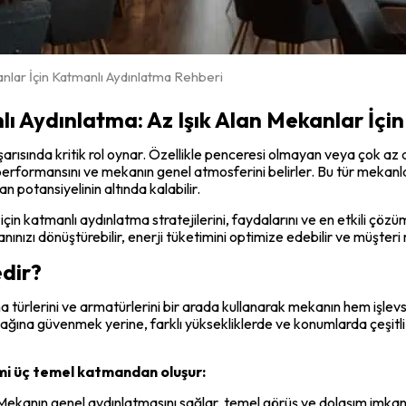
kanlar İçin Katmanlı Aydınlatma Rehberi
lı Aydınlatma: Az Işık Alan Mekanlar İçi
rısında kritik rol oynar. Özellikle penceresi olmayan veya çok az d
erformansını ve mekanın genel atmosferini belirler. Bu tür mekanla
n potansiyelinin altında kalabilir.
 için katmanlı aydınlatma stratejilerini, faydalarını ve en etkili çöz
nınızı dönüştürebilir, enerji tüketimini optimize edebilir ve müşteri 
dir?
ma türlerini ve armatürlerini bir arada kullanarak mekanın hem işlevs
ynağına güvenmek yerine, farklı yüksekliklerde ve konumlarda çeşitli 
emi üç temel katmandan oluşur:
 Mekanın genel aydınlatmasını sağlar, temel görüş ve dolaşım imkan