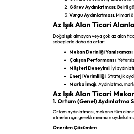
Görev Aydınlatması
: Belirli
Vurgu Aydınlatması
: Mimari ö
Az Işık Alan Ticari Ala
Doğal ışık almayan veya çok az alan tica
sebeplerle daha da artar:
Mekan Derinliği Yanılsaması
Çalışan Performansı
: Yetersi
Müşteri Deneyimi
: İyi aydınla
Enerji Verimliliği
: Stratejik ay
Marka İmajı
: Aydınlatma, marka
Az Işık Alan Ticari Meka
1. Ortam (Genel) Aydınlatma St
Ortam aydınlatması, mekanın tüm alanını
etmeleri için gerekli minimum aydınlatma
Önerilen Çözümler: