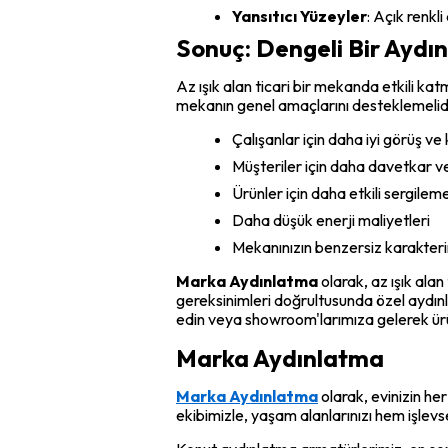
Yansıtıcı Yüzeyler
: Açık renkl
Sonuç: Dengeli Bir Aydı
Az ışık alan ticari bir mekanda etkili kat
mekanın genel amaçlarını desteklemelidi
Çalışanlar için daha iyi görüş ve
Müşteriler için daha davetkar ve
Ürünler için daha etkili sergilem
Daha düşük enerji maliyetleri
Mekanınızın benzersiz karakterin
Marka Aydınlatma
olarak, az ışık ala
gereksinimleri doğrultusunda özel aydınlat
edin veya showroom'larımıza gelerek ürü
Marka Aydınlatma
Marka Aydınlatma
olarak, evinizin h
ekibimizle, yaşam alanlarınızı hem işle