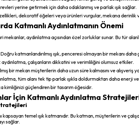
 görevleri yerine getirmek için daha odaklanmış ve parlak ışık sağlar.
zellikleri, dekoratif öğeleri veya ürünleri vurgular, mekana derinlik
nlarda Katmanlı Aydınlatmanın Önemi
ri mekanlar, aydınlatma açısından özel zorluklar sunar. Bu tür ala
: Doğru katmanlandırılmış ışık, penceresi olmayan bir mekanı daha g
z aydınlatma, çalışanların dikkatini ve verimliliğini olumsuz etkiler.
tılmış bir mekan müşterilerin daha uzun süre kalmasını ve alışveriş yap
dınlatma, tüm alanı tek tip parlak ışıkla doldurmaktan daha enerji ver
 kimliğinizi güçlendiren bir tasarım öğesidir.
nlar İçin Katmanlı Aydınlatma Stratejiler
ratejileri
 kapsayan temel ışık katmanıdır. Bu katman, müşterilerin ve çalı
yı sağlar.