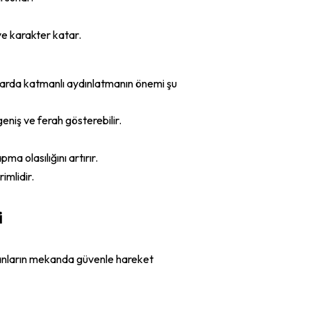
 ve karakter katar.
nlarda katmanlı aydınlatmanın önemi şu
eniş ve ferah gösterebilir.
ma olasılığını artırır.
imlidir.
i
şanların mekanda güvenle hareket