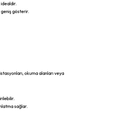
idealdir.
 geniş gösterir.
 istasyonları, okuma alanları veya
ilebilir.
nlatma sağlar.