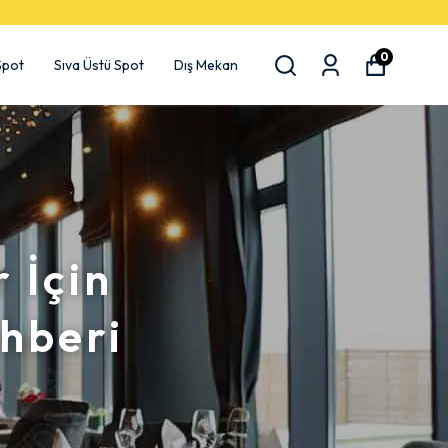
0
 Spot
Sıva Üstü Spot
Dış Mekan
r İçin
hberi