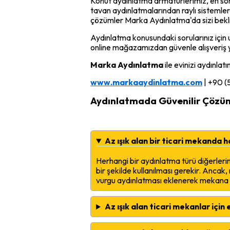
Konut aydınlatma armatürlerimiz, en son
tavan aydınlatmalarından raylı sistemlere,
çözümler Marka Aydınlatma'da sizi bekl
Aydınlatma konusundaki sorularınız için 
online mağazamızdan güvenle alışveriş ya
Marka Aydınlatma
ile evinizi aydınlatı
www.markaaydinlatma.com
| +90 (
Aydınlatmada Güvenilir Çözü
Az ışık alan bir ticari mekanda 
Herhangi bir aydınlatma türü diğerlerin
bir şekilde kullanılması gerekir. Ancak
vurgu aydınlatması eklenerek mekana der
Az ışık alan ticari mekanlar için