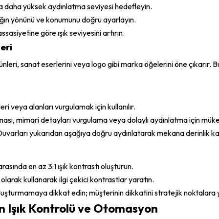
a daha yüksek aydınlatma seviyesi hedefleyin.
ışığın yönünü ve konumunu doğru ayarlayın.
ssasiyetine göre ışık seviyesini artırın.
eri
ünleri, sanat eserlerini veya logo gibi marka öğelerini öne çıkarır.
eleri veya alanları vurgulamak için kullanılır.
tması, mimari detayları vurgulama veya dolaylı aydınlatma için mük
 Duvarları yukarıdan aşağıya doğru aydınlatarak mekana derinlik ka
asında en az 3:1 ışık kontrastı oluşturun.
k olarak kullanarak ilgi çekici kontrastlar yaratın.
uşturmamaya dikkat edin; müşterinin dikkatini stratejik noktalara y
n Işık Kontrolü ve Otomasyon