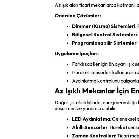
Az ışık alan ticari mekanlarda katmanlı a
Önerilen Çözümler:
Dimmer (Kısma) Sistemleri
:
Bölgesel Kontrol Sistemleri
:
Programlanabilir Sistemler
:
Uygulama İpuçları:
Farklı saatler için ön ayarlı ışık 
Hareket sensörleri kullanarak az
Aydınlatma kontrolünü çalışanlar
Az Işıklı Mekanlar İçin Ene
Doğal ışık eksikliğinde, enerji verimliliği
düşürmenize yardımcı olabilir:
LED Aydınlatma
: Geleneksel 
Akıllı Sensörler
: Hareket sensö
Zaman Kontrolleri
: Ticari me