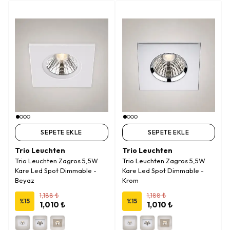
SEPETE EKLE
SEPETE EKLE
Trio Leuchten
Trio Leuchten
Trio Leuchten Zagros 5,5W
Trio Leuchten Zagros 5,5W
Kare Led Spot Dimmable -
Kare Led Spot Dimmable -
Beyaz
Krom
1,188 ₺
1,188 ₺
%
15
%
15
1,010 ₺
1,010 ₺