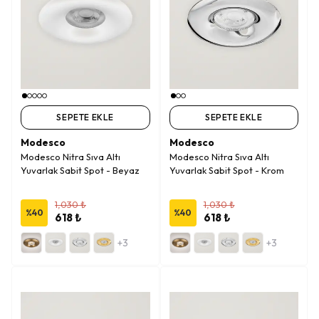
SEPETE EKLE
SEPETE EKLE
Modesco
Modesco
Modesco Nitra Sıva Altı
Modesco Nitra Sıva Altı
Yuvarlak Sabit Spot - Beyaz
Yuvarlak Sabit Spot - Krom
1,030 ₺
1,030 ₺
%
40
%
40
618 ₺
618 ₺
+3
+3