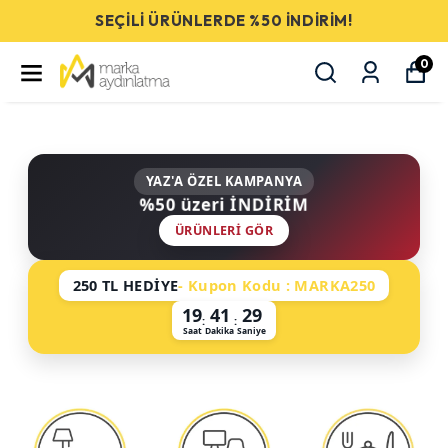
SEÇİLİ ÜRÜNLERDE %50 İNDİRİM!
0
YAZ'A ÖZEL KAMPANYA
%50 üzeri İNDİRİM
ÜRÜNLERI GÖR
250 TL HEDİYE
- Kupon Kodu : MARKA250
19
41
29
:
:
Saat
Dakika
Saniye