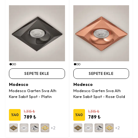
SEPETE EKLE
SEPETE EKLE
Modesco
Modesco
Modesco Garten Sıva Altı
Modesco Garten Sıva Altı
Kare Sabit Spot - Platin
Kare Sabit Spot - Rose Gold
1,315 ₺
1,315 ₺
%
40
%
40
789 ₺
789 ₺
+2
+2