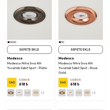
SEPETE EKLE
SEPETE EKLE
Modesco
Modesco
Modesco Nitra Sıva Altı
Modesco Nitra Sıva Altı
Yuvarlak Sabit Spot - Platin
Yuvarlak Sabit Spot - Rose
Gold
1,030 ₺
1,030 ₺
%
40
%
40
618 ₺
618 ₺
+3
+3