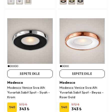
SEPETE EKLE
SEPETE EKLE
Modesco
Modesco
Modesco Venice Sıva Altı
Modesco Venice Sıva Altı
Yuvarlak Sabit Spot - Siyah -
Yuvarlak Sabit Spot - Beyaz -
Krom
Rose Gold
572 ₺
572 ₺
%
40
%
40
343 ₺
343 ₺