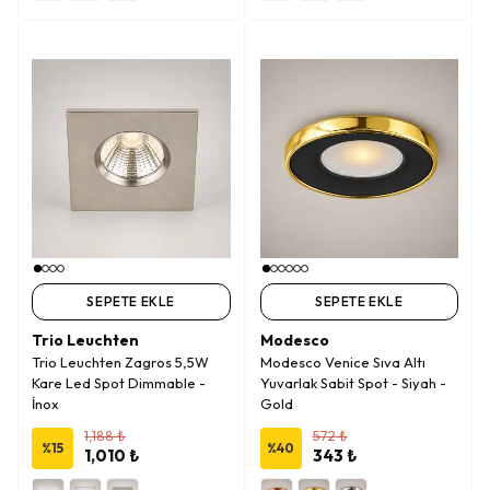
SEPETE EKLE
SEPETE EKLE
Trio Leuchten
Modesco
Trio Leuchten Zagros 5,5W
Modesco Venice Sıva Altı
Kare Led Spot Dimmable -
Yuvarlak Sabit Spot - Siyah -
İnox
Gold
1,188 ₺
572 ₺
%
15
%
40
1,010 ₺
343 ₺