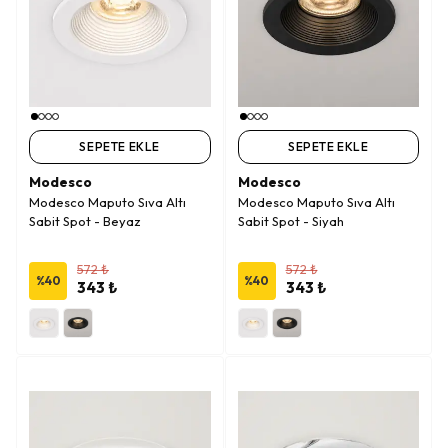
SEPETE EKLE
SEPETE EKLE
Modesco
Modesco
Modesco Maputo Sıva Altı
Modesco Maputo Sıva Altı
Sabit Spot - Beyaz
Sabit Spot - Siyah
572 ₺
572 ₺
%
40
%
40
343 ₺
343 ₺