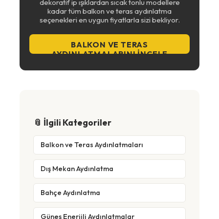
dekoratif ip ışıklardan sıcak tonlu modellere
kadar tüm balkon ve teras aydınlatma
seçenekleri en uygun fiyatlarla sizi bekliyor.
BALKON VE TERAS
AYDINLATMALARINI İNCELE
📎 İlgili Kategoriler
Balkon ve Teras Aydınlatmaları
Dış Mekan Aydınlatma
Bahçe Aydınlatma
Güneş Enerjili Aydınlatmalar