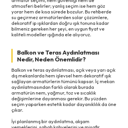
armatür seçimi, hem güvenliği hem de
atmosferi belirler; yanlış seçim ise hem göz
yorar hem de kısa sürede bozulur. Bu rehberde
su geçirmez armatürlerden solar çözümlere,
dekoratif ip ışıklardan doğru ışık tonuna kadar
bilmeniz gereken her şeyi, en uygun fiyat ve
kaliteli modeller ışığında ele alıyoruz.
Balkon ve Teras Aydınlatması
Nedir, Neden Önemlidir?
Balkon ve teras aydınlatması, açık veya yarı açık
dış mekanlarda hem işlevsel hem dekoratif ışık
sağlayan armatürlerin tümünü kapsar. İç mekan
aydınlatmasından farklı olarak burada
armatürün nem, yağmur, toz ve sıcaklık
değişimlerine dayanması gerekir. Bu yüzden
seçim yaparken estetik kadar dayanıklılık da öne
çıkar.
İyi planlanmış bir aydınlatma, akşam
yemeklerini, sabah kahvelerini ve misafir