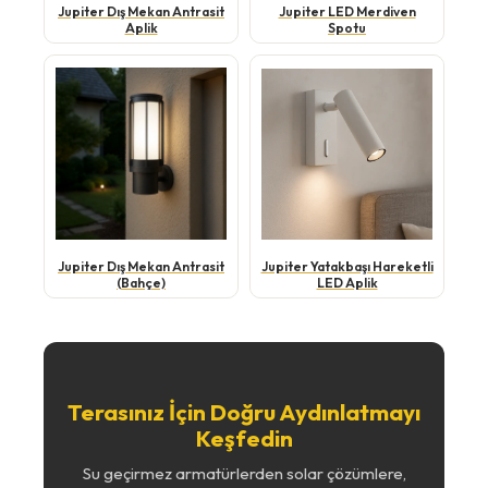
Jupiter Dış Mekan Antrasit
Jupiter LED Merdiven
Aplik
Spotu
Jupiter Dış Mekan Antrasit
Jupiter Yatakbaşı Hareketli
(Bahçe)
LED Aplik
Terasınız İçin Doğru Aydınlatmayı
Keşfedin
Su geçirmez armatürlerden solar çözümlere,