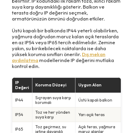
belirtilir. IP kodundaki ilk rakam toza, ikinci rakam
suya karşı dayanıklılığı gösterir. Balkon ve
terasta doğru IP değerini seçmek,
armatörünüzün ömrünü doğrudan etkiler.
Üstü kapalı bir balkonda IP44 yeterli olabilirken,
yağmura doğrudan maruz kalan açık teraslarda
en az IP54 veya IP65 tercih edilmelidir. Zemine
yakın, su birikebilecek noktalarda ise daha
yüksek koruma sınıfları önerilir.
Dış mekan
aydınlatma
modellerinde IP değerini mutlaka
kontrol edin.
IP
Koruma Düzeyi
Uygun Alan
Değeri
Sıçrayan suya karşı
IP44
Üstü kapalı balkon
korumalı
Toz ve her yönden
IP54
Yarı açık teras
suya karşı
Toz geçirmez, su
Açık teras, yağmura
IP65
jetine dayanıklı
maruz alanlar