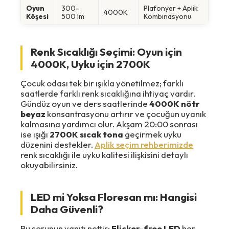
Oyun
300–
Plafonyer + Aplik
4000K
Köşesi
500 lm
Kombinasyonu
Renk Sıcaklığı Seçimi: Oyun için
4000K, Uyku için 2700K
Çocuk odası tek bir ışıkla yönetilmez; farklı
saatlerde farklı renk sıcaklığına ihtiyaç vardır.
Gündüz oyun ve ders saatlerinde
4000K nötr
beyaz
konsantrasyonu artırır ve çocuğun uyanık
kalmasına yardımcı olur. Akşam 20:00 sonrası
ise ışığı
2700K sıcak tona
geçirmek uyku
düzenini destekler.
Aplik seçim rehberimizde
renk sıcaklığı ile uyku kalitesi ilişkisini detaylı
okuyabilirsiniz.
LED mi Yoksa Floresan mı: Hangisi
Daha Güvenli?
Bu sorunun yanıtı nettir:
Flicker-free LED
her