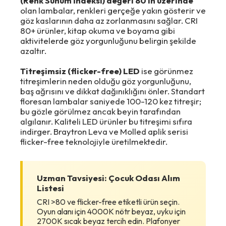
(Renk Sunum İndeksi) değeri 80'in üzerinde
olan lambalar, renkleri gerçeğe yakın gösterir ve
göz kaslarının daha az zorlanmasını sağlar. CRI
80+ ürünler, kitap okuma ve boyama gibi
aktivitelerde göz yorgunluğunu belirgin şekilde
azaltır.
Titreşimsiz (flicker-free) LED
ise görünmez
titreşimlerin neden olduğu göz yorgunluğunu,
baş ağrısını ve dikkat dağınıklığını önler. Standart
floresan lambalar saniyede 100-120 kez titreşir;
bu gözle görülmez ancak beyin tarafından
algılanır. Kaliteli LED ürünler bu titreşimi sıfıra
indirger. Braytron Leva ve Molled aplik serisi
flicker-free teknolojiyle üretilmektedir.
Uzman Tavsiyesi: Çocuk Odası Alım
Listesi
CRI >80 ve flicker-free etiketli ürün seçin.
Oyun alanı için 4000K nötr beyaz, uyku için
2700K sıcak beyaz tercih edin. Plafonyer