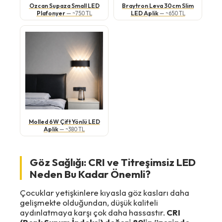
Ozcan Supaza Small LED
Braytron Leva 30cm Slim
Plafonyer
LED Aplik
— ~750 TL
— ~650 TL
Molled 6W Çift Yönlü LED
Aplik
— ~380 TL
Göz Sağlığı: CRI ve Titreşimsiz LED
Neden Bu Kadar Önemli?
Çocuklar yetişkinlere kıyasla göz kasları daha
gelişmekte olduğundan, düşük kaliteli
aydınlatmaya karşı çok daha hassastır.
CRI