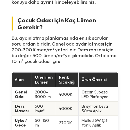
konuyu daha ayrıntılı inceleyebilirsiniz.
Çocuk Odası için Kaç Lümen
Gerekir?
Bu, aydınlatma planlamasında en sık sorulan
sorulardan biridir. Genel oda aydınlatması için
200-300 lümen/m² yeterlidir. Ders masası için
bu değer 500 lümen/m²'ye çıkmalıdır. Ortalama
10 m² çocuk odası için:
Önerilen
Renk
Alan
Ürün Önerisi
Lümen
Sıcaklığı
Genel
2000–
Ozcan Supaza
4000K
Oda
3000 lm
LED Plafonyer
Ders
500
Braytron Leva
4000K
Masası
lm/m²
30cm Aplik
Uyku /
50–150
Molled 6W Çift
2700K
Gece
lm
Yönlü Aplik