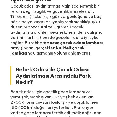
Çocuk odası aydınlatması yalnızca estetik bir
tercih değil, sağlık ve güvenlik meselesidir.
Titreşimli (flicker) ışık göz yorgunluğuna ve baş
ağrısına yol açarken, yanlış renk sıcaklığı uyku
düzenini bozar. Kaliteli, güvenli çocuk
aydınlatma ürünleri seçmek, hem ders çalışma
verimini artırır hem de geceleri daha iyi uyku
sağlar. Bu rehberde
ucuz çocuk odası lambası
arayışından, gerçekten
kaliteli çocuk
lambası
na ulaşmanın yolunu anlatıyoruz.
Bebek Odası ile Çocuk Odası
Aydınlatması Arasındaki Fark
Nedir?
Bebek odası için öncelik gece lambası ve
yumuşak, sıcak ışıktır. 0-3 yaş bebekler için
2700K turuncu-sarı tonlu ışık ve düşük lümen
(50-100 lm) değerleri yeterlidir. Plafonyer
yerine gece lambası tercih edilmeli; doğrudan