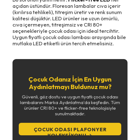
açıdan üstündür. Floresan lambalar cıva içerir
(kırılırsa tehlikeli), titreşim üretir ve renk sunum
kalitesi düşüktür. LED ürünler ise uzun ömürlü,
cıva içermeyen, titreşimsiz ve CRI 80+
seçenekleriyle çocuk odası için ideal tercihtir.
Uygun fiyatlı çocuk odası lambası arayışında bile
mutlaka LED etiketli ürün tercih etmelisiniz.
Çocuk Odanız İçin En Uygun
Aydınlatmayı Buldunuz mu?
Güvenli, göz dostu ve uygun fiyatlı çocuk odası
lambalarını Marka Aydınlatma'da keşfedin. Tüm
ürünler CRI 80+ ve flicker-free teknolojisiyle
sunulmaktadır.
ÇOCUK ODASI PLAFONYER
KOLEKSIYONU →