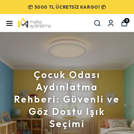
📦 5000 TL ÜCRETSİZ KARGO! 📦
0
Çocuk Odası
Aydınlatma
Rehberi: Güvenli ve
Göz Dostu Işık
Seçimi