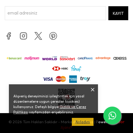
KAYIT
Alışveriş deneyiminizi iyileştirmek için yasal
düzenlemelere uygun çerezler (cookies)
kullanıyoruz. Detaylı bilgiye
Gizlilik ve Çerez
Politikası
sayfamızdan erişebilirsiniz.
© 2026 Tüm Hakları Saklıdır - Marka Aydınlatma | Powered by
Anladım
Sor
Ajans®