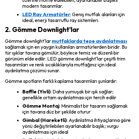
üzerine monte edilebilen, ayarlanabilir başlıklı
modern tasarımlar.
LED Ray Armatürler
: Geniş mutfak alanları için
ideal, enerji tasarruflu ray sistemleri.
2. Gömme Downlight'lar
Gömme downlight'lar
mutfaklarda tepe aydınlatması
sağlamak için en yaygın kullanılan armatürlerden biridir. Bu
tür ışıklar tavana gömülür, böylece temiz ve düzenli bir
görünüm elde edilir. LED gömme downlight'lar çeşitli trim
tasarımları ve renk sıcaklıklarıyla mutfağınız için ideal
aydınlatma çözümü sunar.
Gömme spotların farklı kaplama tasarımları şunlardır:
Baffle (Yivli)
: Daha yumuşak bir ışık sağlar;
genellikle ortam aydınlatması için tercih edilir
Gömme Montaj
: Minimalist bir tasarım sağlamak
için tavana düz bir şekilde oturur
Gimbal (Hareketli)
: Aydınlatma ihtiyaçlarına göre
yönü değiştirilebilen ayarlanabilir başlık; vurgu
aydınlatması için ideal