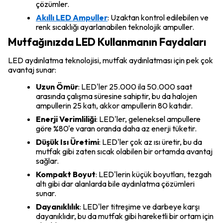
çözümler.
Akıllı LED Ampuller
: Uzaktan kontrol edilebilen ve
renk sıcaklığı ayarlanabilen teknolojik ampuller.
Mutfağınızda LED Kullanmanın Faydaları
LED aydınlatma teknolojisi, mutfak aydınlatması için pek çok
avantaj sunar:
Uzun Ömür
: LED'ler 25.000 ila 50.000 saat
arasında çalışma süresine sahiptir, bu da halojen
ampullerin 25 katı, akkor ampullerin 80 katıdır.
Enerji Verimliliği
: LED'ler, geleneksel ampullere
göre %80'e varan oranda daha az enerji tüketir.
Düşük Isı Üretimi
: LED'ler çok az ısı üretir, bu da
mutfak gibi zaten sıcak olabilen bir ortamda avantaj
sağlar.
Kompakt Boyut
: LED'lerin küçük boyutları, tezgah
altı gibi dar alanlarda bile aydınlatma çözümleri
sunar.
Dayanıklılık
: LED'ler titreşime ve darbeye karşı
dayanıklıdır, bu da mutfak gibi hareketli bir ortam için