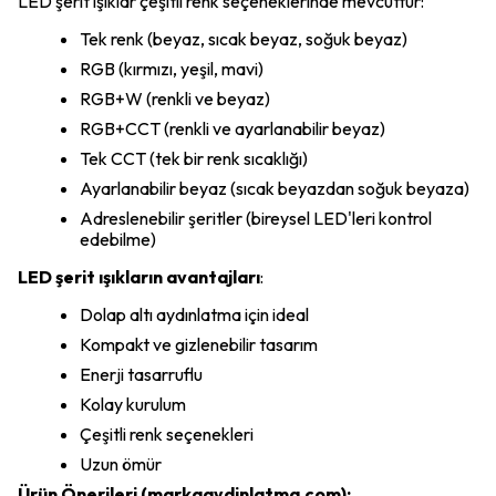
LED şerit ışıklar çeşitli renk seçeneklerinde mevcuttur:
Tek renk (beyaz, sıcak beyaz, soğuk beyaz)
RGB (kırmızı, yeşil, mavi)
RGB+W (renkli ve beyaz)
RGB+CCT (renkli ve ayarlanabilir beyaz)
Tek CCT (tek bir renk sıcaklığı)
Ayarlanabilir beyaz (sıcak beyazdan soğuk beyaza)
Adreslenebilir şeritler (bireysel LED'leri kontrol
edebilme)
LED şerit ışıkların avantajları
:
Dolap altı aydınlatma için ideal
Kompakt ve gizlenebilir tasarım
Enerji tasarruflu
Kolay kurulum
Çeşitli renk seçenekleri
Uzun ömür
Ürün Önerileri (markaaydinlatma.com):