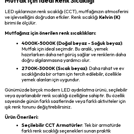
Mutfak İçin İdeal Renk Sıcaklığı
LED ışıklarınızın renk sıcaklığı (CCT), mutfağınızın atmosferini
ve işlevselliğini doğrudan etkiler. Renk sıcaklığı
Kelvin (K)
birimi ile ölçülür.
Mutfağınız için önerilen renk sıcaklıkları:
4000K-5000K (Doğal beyaz - Soğuk beyaz)
:
Mutfak için ideal seçimdir. Bu aralık, yemek
hazırlarken daha net görüş sağlar ve renklerin daha
doğru algılanmasına yardımcı olur.
2700K-3000K (Sıcak beyaz)
: Daha rahat ve ev
sıcaklığında bir ortam için tercih edilebilir, özellikle
yemek alanları için uygundur.
Günümüzde birçok modern LED aydınlatma ürünü, seçilebilir
veya ayarlanabilir renk sıcaklığı özelliğine sahiptir. Bu özellik
sayesinde günün farklı saatlerinde veya farklı aktiviteler için
ışık renk tonunu değiştirebilirsiniz.
Ürün Önerileri:
Seçilebilir CCT Armatürler
: Tek bir armatürde
farklı renk sıcaklığı seçenekleri sunan praktik