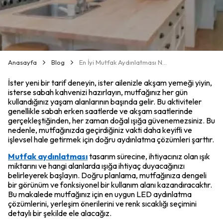
Anasayfa
Blog
En İyi Mutfak Aydınlatması Nasıl Seçilir?
İster yeni bir tarif deneyin, ister ailenizle akşam yemeği yiyin,
isterse sabah kahvenizi hazırlayın, mutfağınız her gün
kullandığınız yaşam alanlarının başında gelir. Bu aktiviteler
genellikle sabah erken saatlerde ve akşam saatlerinde
gerçekleştiğinden, her zaman doğal ışığa güvenemezsiniz. Bu
nedenle, mutfağınızda geçirdiğiniz vakti daha keyifli ve
işlevsel hale getirmek için doğru aydınlatma çözümleri şarttır.
Mutfak aydınlatması
tasarım sürecine, ihtiyacınız olan ışık
miktarını ve hangi alanlarda ışığa ihtiyaç duyacağınızı
belirleyerek başlayın. Doğru planlama, mutfağınıza dengeli
bir görünüm ve fonksiyonel bir kullanım alanı kazandıracaktır.
Bu makalede mutfağınız için en uygun LED aydınlatma
çözümlerini, yerleşim önerilerini ve renk sıcaklığı seçimini
detaylı bir şekilde ele alacağız.