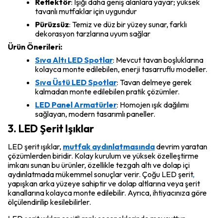
Reflektör
: Işığı daha geniş alanlara yayar; yüksek
tavanlı mutfaklar için uygundur
Pürüzsüz
: Temiz ve düz bir yüzey sunar, farklı
dekorasyon tarzlarına uyum sağlar
Ürün Önerileri:
Sıva Altı LED Spotlar
: Mevcut tavan boşluklarına
kolayca monte edilebilen, enerji tasarruflu modeller.
Sıva Üstü LED Spotlar
: Tavan delmeye gerek
kalmadan monte edilebilen pratik çözümler.
LED Panel Armatürler
: Homojen ışık dağılımı
sağlayan, modern tasarımlı paneller.
3. LED Şerit Işıklar
LED şerit ışıklar,
mutfak aydınlatmasında
devrim yaratan
çözümlerden biridir. Kolay kurulum ve yüksek özelleştirme
imkanı sunan bu ürünler, özellikle tezgah altı ve dolap içi
aydınlatmada mükemmel sonuçlar verir. Çoğu LED şerit
,
yapışkan arka yüzeye sahiptir ve dolap altlarına veya şerit
kanallarına kolayca monte edilebilir. Ayrıca, ihtiyacınıza göre
ölçülendirilip kesilebilirler.