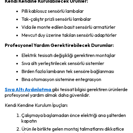
Kendi Kendine Kurulabilecek Ürünler:
Pilli kablosuz sensörlü lambalar
Tak-çalıştır prizli sensörlü lambalar
Vida ile monte edilen basit sensörlü armatürler
Mevcut duy üzerine takılan sensörlü adaptörler
Profesyonel Yardım Gerektirebilecek Durumlar:
Elektrik tesisatı değişikliği gerektiren montajlar
Sıva altı yerleştirilecek sensörlü sistemler
Birden fazla lambanın tek sensöre bağlanması
Bina otomasyon sistemine entegrasyon
Sıva Altı Aydınlatma
gibi tesisat bilgisi gerektiren ürünlerde
profesyonel yardım almak daha güvenlidir.
Kendi Kendine Kurulum İpuçları:
Çalışmaya başlamadan önce elektriği ana şalterden
kapatın
Ürün ile birlikte gelen montaj talimatlarını dikkatlice