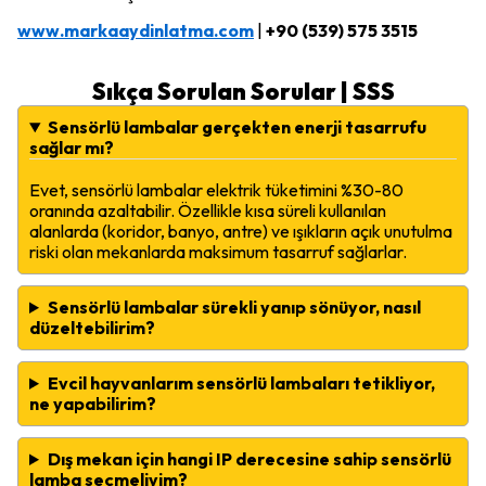
www.markaaydinlatma.com
|
+90 (539) 575 3515
Sıkça Sorulan Sorular | SSS
Sensörlü lambalar gerçekten enerji tasarrufu
sağlar mı?
Evet, sensörlü lambalar elektrik tüketimini %30-80
oranında azaltabilir. Özellikle kısa süreli kullanılan
alanlarda (koridor, banyo, antre) ve ışıkların açık unutulma
riski olan mekanlarda maksimum tasarruf sağlarlar.
Sensörlü lambalar sürekli yanıp sönüyor, nasıl
düzeltebilirim?
Evcil hayvanlarım sensörlü lambaları tetikliyor,
ne yapabilirim?
Dış mekan için hangi IP derecesine sahip sensörlü
lamba seçmeliyim?