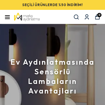
📦 5000 TL ÜCRETSİZ KARGO! 📦
0
Ev Aydınlatmasında
Sensörlü
Lambaların
Avantajları