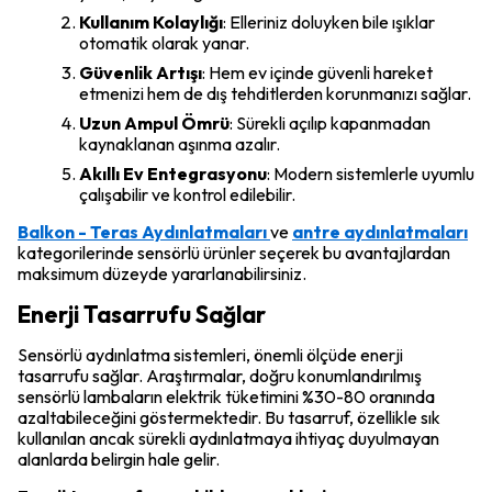
Kullanım Kolaylığı
: Elleriniz doluyken bile ışıklar
otomatik olarak yanar.
Güvenlik Artışı
: Hem ev içinde güvenli hareket
etmenizi hem de dış tehditlerden korunmanızı sağlar.
Uzun Ampul Ömrü
: Sürekli açılıp kapanmadan
kaynaklanan aşınma azalır.
Akıllı Ev Entegrasyonu
: Modern sistemlerle uyumlu
çalışabilir ve kontrol edilebilir.
Balkon - Teras Aydınlatmaları
ve
antre aydınlatmaları
kategorilerinde sensörlü ürünler seçerek bu avantajlardan
maksimum düzeyde yararlanabilirsiniz.
Enerji Tasarrufu Sağlar
Sensörlü aydınlatma sistemleri, önemli ölçüde enerji
tasarrufu sağlar. Araştırmalar, doğru konumlandırılmış
sensörlü lambaların elektrik tüketimini %30-80 oranında
azaltabileceğini göstermektedir. Bu tasarruf, özellikle sık
kullanılan ancak sürekli aydınlatmaya ihtiyaç duyulmayan
alanlarda belirgin hale gelir.