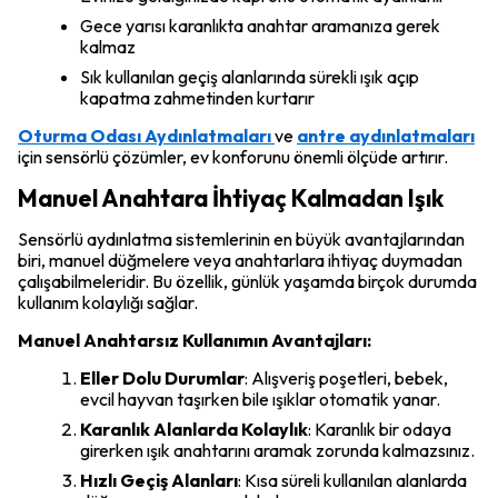
Gece yarısı karanlıkta anahtar aramanıza gerek
kalmaz
Sık kullanılan geçiş alanlarında sürekli ışık açıp
kapatma zahmetinden kurtarır
Oturma Odası Aydınlatmaları
ve
antre aydınlatmaları
için sensörlü çözümler, ev konforunu önemli ölçüde artırır.
Manuel Anahtara İhtiyaç Kalmadan Işık
Sensörlü aydınlatma sistemlerinin en büyük avantajlarından
biri, manuel düğmelere veya anahtarlara ihtiyaç duymadan
çalışabilmeleridir. Bu özellik, günlük yaşamda birçok durumda
kullanım kolaylığı sağlar.
Manuel Anahtarsız Kullanımın Avantajları:
Eller Dolu Durumlar
: Alışveriş poşetleri, bebek,
evcil hayvan taşırken bile ışıklar otomatik yanar.
Karanlık Alanlarda Kolaylık
: Karanlık bir odaya
girerken ışık anahtarını aramak zorunda kalmazsınız.
Hızlı Geçiş Alanları
: Kısa süreli kullanılan alanlarda