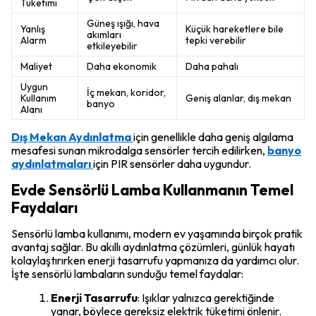
Tüketimi
Güneş ışığı, hava
Yanlış
Küçük hareketlere bile
akımları
Alarm
tepki verebilir
etkileyebilir
Maliyet
Daha ekonomik
Daha pahalı
Uygun
İç mekan, koridor,
Kullanım
Geniş alanlar, dış mekan
banyo
Alanı
Dış Mekan Aydınlatma
için genellikle daha geniş algılama
mesafesi sunan mikrodalga sensörler tercih edilirken,
banyo
aydınlatmaları
için PIR sensörler daha uygundur.
Evde Sensörlü Lamba Kullanmanın Temel
Faydaları
Sensörlü lamba kullanımı, modern ev yaşamında birçok pratik
avantaj sağlar. Bu akıllı aydınlatma çözümleri, günlük hayatı
kolaylaştırırken enerji tasarrufu yapmanıza da yardımcı olur.
İşte sensörlü lambaların sunduğu temel faydalar:
Enerji Tasarrufu
: Işıklar yalnızca gerektiğinde
yanar, böylece gereksiz elektrik tüketimi önlenir.