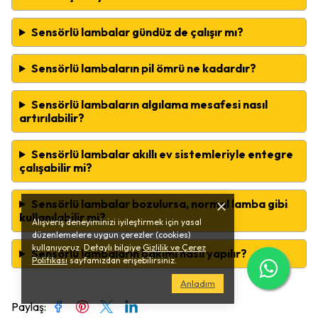
Sensörlü lambalar gündüz de çalışır mı?
Sensörlü lambaların pil ömrü ne kadardır?
Sensörlü lambaların algılama mesafesi nasıl
artırılabilir?
Sensörlü lambalar akıllı ev sistemleriyle entegre
çalışabilir mi?
Sensörlü lambalar bozulursa, normal lamba gibi
kullanılabilir mi?
Alışveriş deneyiminizi iyileştirmek için yasal
düzenlemelere uygun çerezler (cookies)
kullanıyoruz. Detaylı bilgiye
Gizlilik ve Çerez
Sensörlü lambaların bakımı nasıl yapılır?
Politikası
sayfamızdan erişebilirsiniz.
Anladım
Paylaş
: