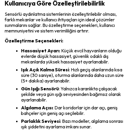
Kullanıcıya Göre Özelleştirilebilirlik
Sensörlü aydınlatma sistemlerinin özelleştirilebilir olması,
farklı mekanlar ve kullanıcı ihtiyaçları için ideal çözümler
sunmalarını sağlar. Bu özelleştirme seçenekleri, kullanıcı
memnuniyetini ve sistem verimliliğini artırır.
Özelleştirme Seçenekleri:
Hassasiyet Ayarı
: Küçük evcil hayvanların olduğu
evlerde düşük hassasiyet, güvenlik odaklı dış
mekanlarda yüksek hassasiyet ayarlanabilir.
Işık Açık Kalma Süresi
: Hızlı geçiş alanlarında kısa
süre (30 saniye), oturma alanlarında daha uzun süre
(5+ dakika) ayarlanabilir.
Gün Işığı Sensörü
: Yalnızca karanlıkta çalışacak
şekilde veya gün ışığı seviyesinden bağımsız olarak
ayarlanabilir.
Algılama Açısı
: Dar koridorlar için dar açı, geniş
bahçeler için geniş açı seçilebilir.
Parlaklık Seviyesi
: Bazı modeller, algılama sonrası
ışık şiddetini ayarlama imkanı sunar.