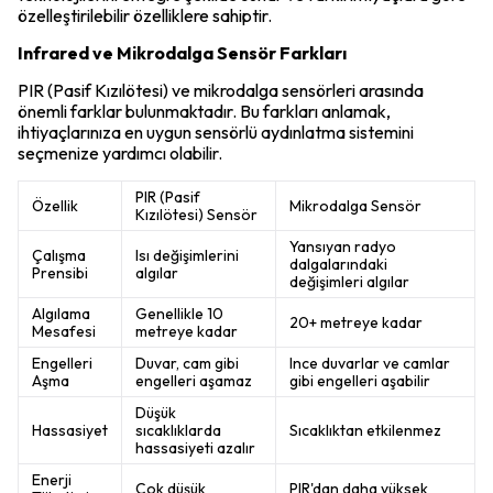
özelleştirilebilir özelliklere sahiptir.
Infrared ve Mikrodalga Sensör Farkları
PIR (Pasif Kızılötesi) ve mikrodalga sensörleri arasında
önemli farklar bulunmaktadır. Bu farkları anlamak,
ihtiyaçlarınıza en uygun sensörlü aydınlatma sistemini
seçmenize yardımcı olabilir.
PIR (Pasif
Özellik
Mikrodalga Sensör
Kızılötesi) Sensör
Yansıyan radyo
Çalışma
Isı değişimlerini
dalgalarındaki
Prensibi
algılar
değişimleri algılar
Algılama
Genellikle 10
20+ metreye kadar
Mesafesi
metreye kadar
Engelleri
Duvar, cam gibi
Ince duvarlar ve camlar
Aşma
engelleri aşamaz
gibi engelleri aşabilir
Düşük
Hassasiyet
sıcaklıklarda
Sıcaklıktan etkilenmez
hassasiyeti azalır
Enerji
Çok düşük
PIR'dan daha yüksek