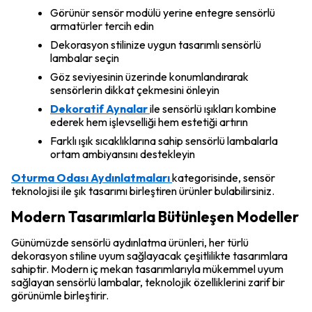
Görünür sensör modülü yerine entegre sensörlü
armatürler tercih edin
Dekorasyon stilinize uygun tasarımlı sensörlü
lambalar seçin
Göz seviyesinin üzerinde konumlandırarak
sensörlerin dikkat çekmesini önleyin
Dekoratif Aynalar
ile sensörlü ışıkları kombine
ederek hem işlevselliği hem estetiği artırın
Farklı ışık sıcaklıklarına sahip sensörlü lambalarla
ortam ambiyansını destekleyin
Oturma Odası Aydınlatmaları
kategorisinde, sensör
teknolojisi ile şık tasarımı birleştiren ürünler bulabilirsiniz.
Modern Tasarımlarla Bütünleşen Modeller
Günümüzde sensörlü aydınlatma ürünleri, her türlü
dekorasyon stiline uyum sağlayacak çeşitlilikte tasarımlara
sahiptir. Modern iç mekan tasarımlarıyla mükemmel uyum
sağlayan sensörlü lambalar, teknolojik özelliklerini zarif bir
görünümle birleştirir.