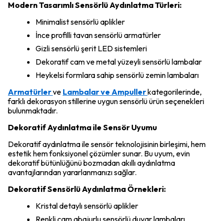
Modern Tasarımlı Sensörlü Aydınlatma Türleri:
Minimalist sensörlü aplikler
İnce profilli tavan sensörlü armatürler
Gizli sensörlü şerit LED sistemleri
Dekoratif cam ve metal yüzeyli sensörlü lambalar
Heykelsi formlara sahip sensörlü zemin lambaları
Armatürler
ve
Lambalar ve Ampuller
kategorilerinde,
farklı dekorasyon stillerine uygun sensörlü ürün seçenekleri
bulunmaktadır.
Dekoratif Aydınlatma ile Sensör Uyumu
Dekoratif aydınlatma ile sensör teknolojisinin birleşimi, hem
estetik hem fonksiyonel çözümler sunar. Bu uyum, evin
dekoratif bütünlüğünü bozmadan akıllı aydınlatma
avantajlarından yararlanmanızı sağlar.
Dekoratif Sensörlü Aydınlatma Örnekleri:
Kristal detaylı sensörlü aplikler
Renkli cam abajurlu sensörlü duvar lambaları