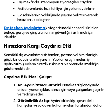
Dış mekânda istenmeyen ziyaretçileri caydırır
Acil durumlarda hızlı tahliye için yolları aydınlatır
Ev sakinlerinin yokluğunda yaşam belirtisi vererek
hırsızları uzaklaştırır
Dış Mekan Aydınlatma
kategorisindeki sensörlü ürünler,
bahçe, garaj ve giriş alanlarının güvenliğini artırmak için
idealdir.
Hırsızlara Karşı Caydırıcı Etki
Sensörlü dış aydınlatma sistemleri, potansiyel hırsızlar için
güçlü bir caydırıcı etki yaratır. Yapılan araştırmalar, iyi
aydınlatılmış evlerin hırsızlık riskinin %39 oranında azaldığını
göstermektedir.
Caydırıcı Etki Nasıl Çalışır:
Ani Aydınlatma Sürprizi
: Hareket algılandığında
aniden yanan ışıklar, izinsiz girmeye çalışanları şaşırtır
ve tedirgin eder.
Görünürlük Artışı
: Aydınlatılan kişi, çevredeki
komşular veya güvenlik kameraları tarafından daha