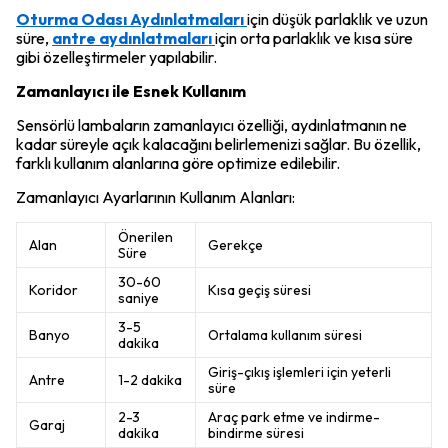
Oturma Odası Aydınlatmaları
için düşük parlaklık ve uzun
süre,
antre aydınlatmaları
için orta parlaklık ve kısa süre
gibi özelleştirmeler yapılabilir.
Zamanlayıcı ile Esnek Kullanım
Sensörlü lambaların zamanlayıcı özelliği, aydınlatmanın ne
kadar süreyle açık kalacağını belirlemenizi sağlar. Bu özellik,
farklı kullanım alanlarına göre optimize edilebilir.
Zamanlayıcı Ayarlarının Kullanım Alanları:
Önerilen
Alan
Gerekçe
Süre
30-60
Koridor
Kısa geçiş süresi
saniye
3-5
Banyo
Ortalama kullanım süresi
dakika
Giriş-çıkış işlemleri için yeterli
Antre
1-2 dakika
süre
2-3
Araç park etme ve indirme-
Garaj
dakika
bindirme süresi