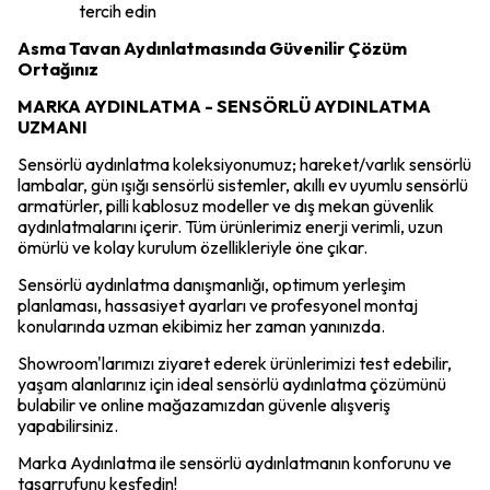
tercih edin
Asma Tavan Aydınlatmasında Güvenilir Çözüm
Ortağınız
MARKA AYDINLATMA - SENSÖRLÜ AYDINLATMA
UZMANI
Sensörlü aydınlatma koleksiyonumuz; hareket/varlık sensörlü
lambalar, gün ışığı sensörlü sistemler, akıllı ev uyumlu sensörlü
armatürler, pilli kablosuz modeller ve dış mekan güvenlik
aydınlatmalarını içerir. Tüm ürünlerimiz enerji verimli, uzun
ömürlü ve kolay kurulum özellikleriyle öne çıkar.
Sensörlü aydınlatma danışmanlığı, optimum yerleşim
planlaması, hassasiyet ayarları ve profesyonel montaj
konularında uzman ekibimiz her zaman yanınızda.
Showroom'larımızı ziyaret ederek ürünlerimizi test edebilir,
yaşam alanlarınız için ideal sensörlü aydınlatma çözümünü
bulabilir ve online mağazamızdan güvenle alışveriş
yapabilirsiniz.
Marka Aydınlatma ile sensörlü aydınlatmanın konforunu ve
tasarrufunu keşfedin!