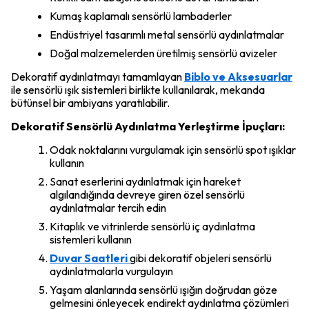
Kumaş kaplamalı sensörlü lambaderler
Endüstriyel tasarımlı metal sensörlü aydınlatmalar
Doğal malzemelerden üretilmiş sensörlü avizeler
Dekoratif aydınlatmayı tamamlayan
Biblo ve Aksesuarlar
ile sensörlü ışık sistemleri birlikte kullanılarak, mekanda
bütünsel bir ambiyans yaratılabilir.
Dekoratif Sensörlü Aydınlatma Yerleştirme İpuçları:
Odak noktalarını vurgulamak için sensörlü spot ışıklar
kullanın
Sanat eserlerini aydınlatmak için hareket
algılandığında devreye giren özel sensörlü
aydınlatmalar tercih edin
Kitaplık ve vitrinlerde sensörlü iç aydınlatma
sistemleri kullanın
Duvar Saatleri
gibi dekoratif objeleri sensörlü
aydınlatmalarla vurgulayın
Yaşam alanlarında sensörlü ışığın doğrudan göze
gelmesini önleyecek endirekt aydınlatma çözümleri