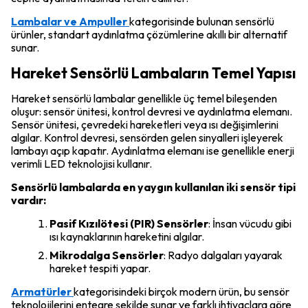
Lambalar ve Ampuller
kategorisinde bulunan sensörlü
ürünler, standart aydınlatma çözümlerine akıllı bir alternatif
sunar.
Hareket Sensörlü Lambaların Temel Yapısı
Hareket sensörlü lambalar genellikle üç temel bileşenden
oluşur: sensör ünitesi, kontrol devresi ve aydınlatma elemanı.
Sensör ünitesi, çevredeki hareketleri veya ısı değişimlerini
algılar. Kontrol devresi, sensörden gelen sinyalleri işleyerek
lambayı açıp kapatır. Aydınlatma elemanı ise genellikle enerji
verimli LED teknolojisi kullanır.
Sensörlü lambalarda en yaygın kullanılan iki sensör tipi
vardır:
Pasif Kızılötesi (PIR) Sensörler
: İnsan vücudu gibi
ısı kaynaklarının hareketini algılar.
Mikrodalga Sensörler
: Radyo dalgaları yayarak
hareket tespiti yapar.
Armatürler
kategorisindeki birçok modern ürün, bu sensör
teknolojilerini entegre şekilde sunar ve farklı ihtiyaçlara göre