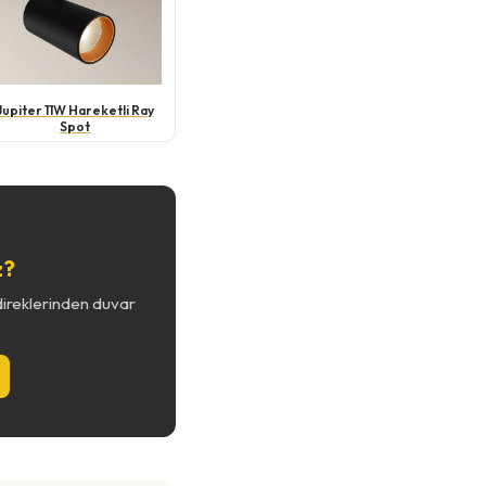
Jupiter 11W Hareketli Ray
Spot
z?
direklerinden duvar