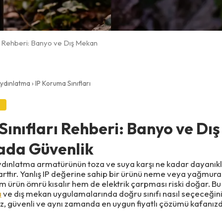
rı Rehberi: Banyo ve Dış Mekan
Aydınlatma
› IP Koruma Sınıfları
Sınıfları Rehberi: Banyo ve Dı
ada Güvenlik
 aydınlatma armatürünün toza ve suya karşı ne kadar dayanık
darttır. Yanlış IP değerine sahip bir ürünü neme veya yağmura
m ürün ömrü kısalır hem de elektrik çarpması riski doğar. Bu
ı
ve dış mekan uygulamalarında doğru sınıfı nasıl seçeceğin
, güvenli ve aynı zamanda en uygun fiyatlı çözümü kafanızd