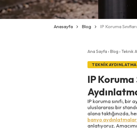
Anasayfa
Blog
IP Koruma Sınıfla
Ana Sayfa
›
Blog
›
Teknik 
TEKNIK AYDINLATMA
IP Koruma 
Aydınlatm
IP koruma sınıfı, bir
uluslararası bir stan
alana taktığınızda, he
banyo aydınlatmalar
anlatıyoruz. Amacımız