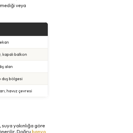
ilmediği veya
mekan
, kapalı balkon
dış alan
o duş bölgesi
rı, havuz çevresi
, suya yakınlığa göre
önerilir. Doğru
banyo