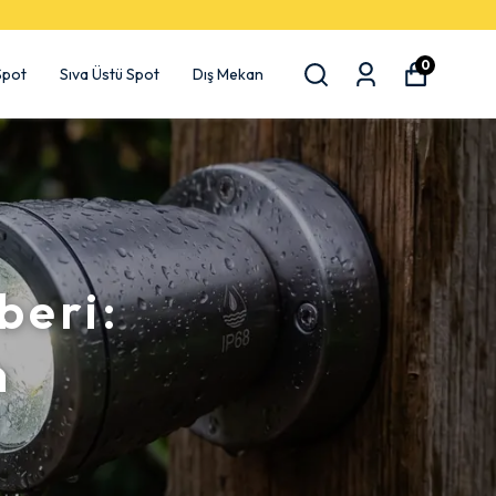
0
 Spot
Sıva Üstü Spot
Dış Mekan
beri:
n