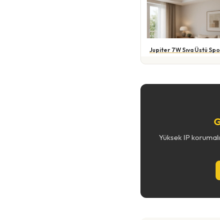
Jupiter 7W Sıva Üstü Spo
G
Yüksek IP korumalı