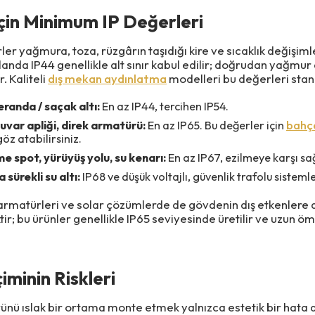
çin Minimum IP Değerleri
r yağmura, toza, rüzgârın taşıdığı kire ve sıcaklık değişiml
alanda IP44 genellikle alt sınır kabul edilir; doğrudan yağmur
r. Kaliteli
dış mekan aydınlatma
modelleri bu değerleri stan
eranda / saçak altı:
En az IP44, tercihen IP54.
uvar apliği, direk armatürü:
En az IP65. Bu değerler için
bahç
öz atabilirsiniz.
 spot, yürüyüş yolu, su kenarı:
En az IP67, ezilmeye karşı s
 sürekli su altı:
IP68 ve düşük voltajlı, güvenlik trafolu sistemle
 armatürleri ve solar çözümlerde de gövdenin dış etkenlere 
ktir; bu ürünler genellikle IP65 seviyesinde üretilir ve uzun ö
çiminin Riskleri
rünü ıslak bir ortama monte etmek yalnızca estetik bir hata de