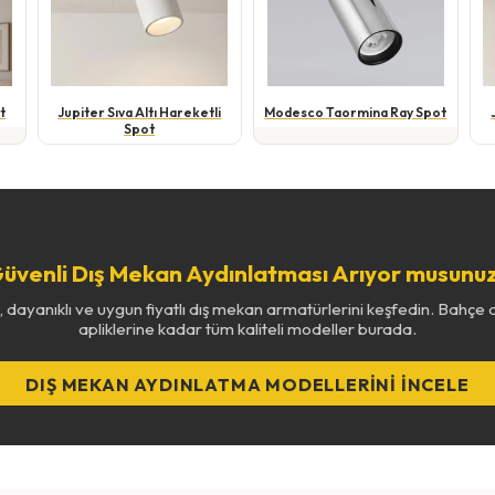
t
Jupiter Sıva Altı Hareketli
Modesco Taormina Ray Spot
Spot
üvenli Dış Mekan Aydınlatması Arıyor musunu
, dayanıklı ve uygun fiyatlı dış mekan armatürlerini keşfedin. Bahçe 
apliklerine kadar tüm kaliteli modeller burada.
DIŞ MEKAN AYDINLATMA MODELLERINI İNCELE