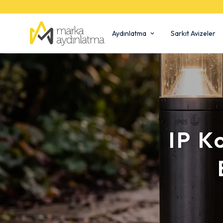
Aydınlatma
Sarkıt Avizeler
IP K