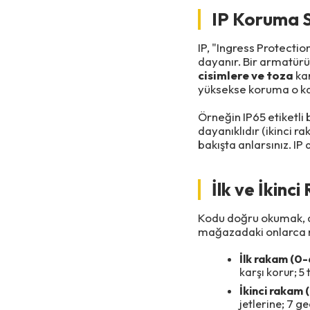
IP Koruma S
IP, "Ingress Protectio
dayanır. Bir armatürü
cisimlere ve toza
kar
yüksekse koruma o ka
Örneğin IP65 etiketli
dayanıklıdır (ikinci 
bakışta anlarsınız. I
İlk ve İkinc
Kodu doğru okumak, do
mağazadaki onlarca mo
İlk rakam (0-
karşı korur; 5 
İkinci rakam 
jetlerine; 7 g