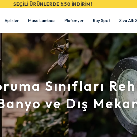
📦 5000 TL ÜCRETSİZ KARGO! 📦
Aplikler
Masa Lambası
Plafonyer
Ray Spot
Sıva Altı
oruma Sınıfları Reh
Banyo ve Dış Meka