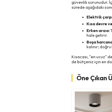
güvenlik sorunudur. İ
sürede aşağıdaki son
Elektrik çarp
Kısa devre ve
Erken arıza:
T
hale getirir.
Boşa harcana
kalınır; doğru
Kısacası, "en ucuz" d
de bütçeniz için en do
Öne Çıkan Ü