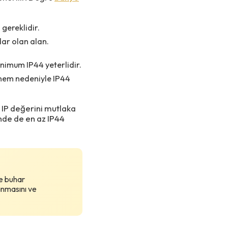
 gereklidir.
ar olan alan.
nimum IP44 yeterlidir.
k nem nedeniyle IP44
i IP değerini mutlaka
de de en az IP44
ve buhar
anmasını ve