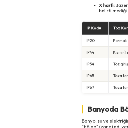
X harfi:
Bazen 
belirtilmediği
IP Kodu
Toz Ko
IP20
Parmak /
IP44
Kısmi (1
IP54
Toz girişi
IP65
Toza ta
IP67
Toza ta
Banyoda Böl
Banyo, su ve elektriğ
"bölge" (zone) adı ver