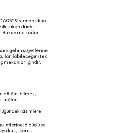
 IEC 60529 standardına
: ilk rakam
katı
r. Rakam ne kadar
den gelen su jetlerine
ullanılabileceğini tek
ç mekanlar içindir.
 ettiğini bilmek,
 sağlar.
üğündeki cisimlere
 jetlerine; 6 güçlü su
aya karşı korur.