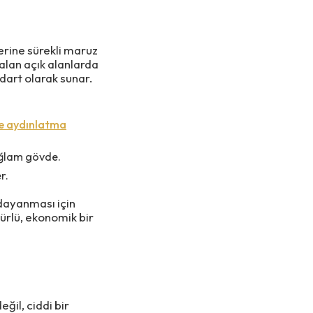
erine sürekli maruz
 alan açık alanlarda
dart olarak sunar.
e aydınlatma
ağlam gövde.
r.
dayanması için
mürlü, ekonomik bir
ğil, ciddi bir