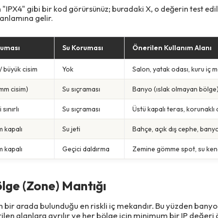
"IPX4" gibi bir kod görürsünüz; buradaki X, o değerin test ed
 anlamına gelir.
ruması
Su Koruması
Önerilen Kullanım Alanı
 büyük cisim
Yok
Salon, yatak odası, kuru iç 
 mm cisim)
Su sıçraması
Banyo (ıslak olmayan bölge)
 sınırlı
Su sıçraması
Üstü kapalı teras, korunaklı 
m kapalı
Su jeti
Bahçe, açık dış cephe, bany
m kapalı
Geçici daldırma
Zemine gömme spot, su kena
ge (Zone) Mantığı
in bir arada bulunduğu en riskli iç mekandır. Bu yüzden banyo
ilen alanlara ayrılır ve her bölge için minimum bir IP değeri 