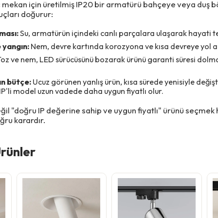
ç mekan için üretilmiş IP20 bir armatürü bahçeye veya duş b
uçları doğurur:
ması:
Su, armatürün içindeki canlı parçalara ulaşarak hayati te
 yangın:
Nem, devre kartında korozyona ve kısa devreye yol a
oz ve nem, LED sürücüsünü bozarak ürünü garanti süresi dol
n bütçe:
Ucuz görünen yanlış ürün, kısa sürede yenisiyle değiş
 IP'li model uzun vadede daha uygun fiyatlı olur.
eğil "doğru IP değerine sahip ve uygun fiyatlı" ürünü seçme
ğru karardır.
rünler