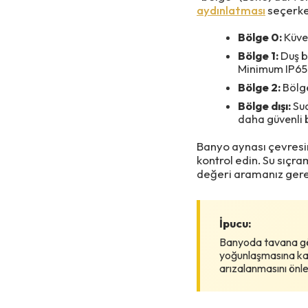
aydınlatması
seçerken
Bölge 0:
Küvet
Bölge 1:
Duş b
Minimum IP65 
Bölge 2:
Bölge
Bölge dışı:
Sud
daha güvenli bi
Banyo aynası çevresin
kontrol edin. Su sıçra
değeri aramanız gere
İpucu:
Banyoda tavana göm
yoğunlaşmasına kar
arızalanmasını önle