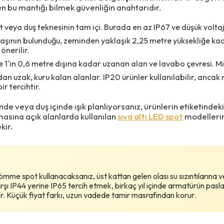
 bu mantığı bilmek güvenliğin anahtarıdır.
 veya duş teknesinin tam içi. Burada en az IP67 ve düşük voltaj
aşının bulunduğu, zeminden yaklaşık 2,25 metre yüksekliğe kad
önerilir.
 1'in 0,6 metre dışına kadar uzanan alan ve lavabo çevresi. Mi
an uzak, kuru kalan alanlar. IP20 ürünler kullanılabilir, anca
r tercihtir.
de veya duş içinde ışık planlıyorsanız, ürünlerin etiketindek
masına açık alanlarda kullanılan
sıva altı LED spot
modellerin
kir.
me spot kullanacaksanız, üst kattan gelen olası su sızıntılarına 
şı IP44 yerine IP65 tercih etmek, birkaç yıl içinde armatürün pasl
r. Küçük fiyat farkı, uzun vadede tamir masrafından korur.