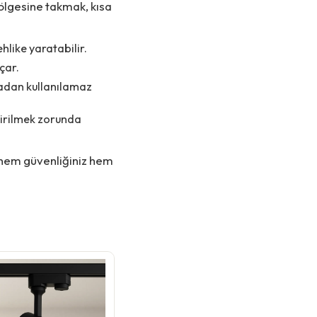
ölgesine takmak, kısa
hlike yaratabilir.
çar.
madan kullanılamaz
tirilmek zorunda
k hem güvenliğiniz hem