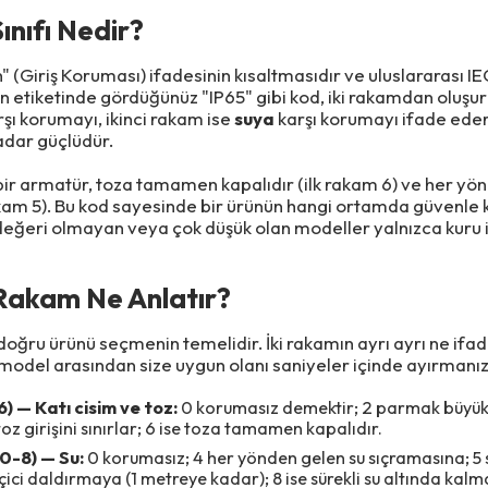
ınıfı Nedir?
n" (Giriş Koruması) ifadesinin kısaltmasıdır ve uluslararası
n etiketinde gördüğünüz "IP65" gibi kod, iki rakamdan oluşur
şı korumayı, ikinci rakam ise
suya
karşı korumayı ifade ede
dar güçlüdür.
 bir armatür, toza tamamen kapalıdır (ilk rakam 6) ve her yön
rakam 5). Bu kod sayesinde bir ürünün hangi ortamda güvenle k
P değeri olmayan veya çok düşük olan modeller yalnızca kuru i
i Rakam Ne Anlatır?
ğru ürünü seçmenin temelidir. İki rakamın ayrı ayrı ne ifade
del arasından size uygun olanı saniyeler içinde ayırmanızı
6) — Katı cisim ve toz:
0 korumasız demektir; 2 parmak büyükl
toz girişini sınırlar; 6 ise toza tamamen kapalıdır.
(0-8) — Su:
0 korumasız; 4 her yönden gelen su sıçramasına; 5 su
eçici daldırmaya (1 metreye kadar); 8 ise sürekli su altında kalm