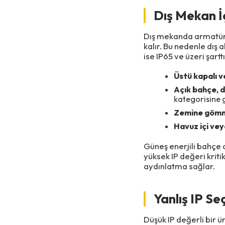
Dış Mekan İ
Dış mekanda armatürle
kalır. Bu nedenle dış 
ise IP65 ve üzeri şarttı
Üstü kapalı v
Açık bahçe, d
kategorisine g
Zemine gömme
Havuz içi veya
Güneş enerjili bahçe
yüksek IP değeri kriti
aydınlatma sağlar.
Yanlış IP Se
Düşük IP değerli bir ü