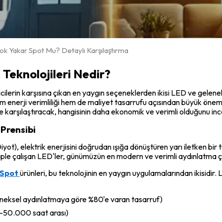
ok Yakar Spot Mu? Detaylı Karşılaştırma
Teknolojileri Nedir?
erin karşısına çıkan en yaygın seçeneklerden ikisi LED ve geleneks
em enerji verimliliği hem de maliyet tasarrufu açısından büyük öne
lde karşılaştıracak, hangisinin daha ekonomik ve verimli olduğunu in
 Prensibi
yot), elektrik enerjisini doğrudan ışığa dönüştüren yarı iletken bir
iple çalışan LED'ler, günümüzün en modern ve verimli aydınlatma ç
 Spot
ürünleri, bu teknolojinin en yaygın uygulamalarından ikisidir.
eleneksel aydınlatmaya göre %80'e varan tasarruf)
-50.000 saat arası)