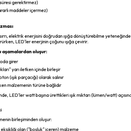
 süresi gerektirmez)
zararlı maddeler içermez)
izması
i sırrı, elektrik enerjisini doğrudan ışığa dönüştürebilme yeteneğin
ürürken, LED'ler enerjinin çoğunu ışığa çevirir.
u aşamalardan oluşur:
yoda girer
ları" yarı iletken içinde birleşir
ton (ışık parçacığı) olarak salınır
iletken malzemenin türüne bağlıdır
, LED'ler watt başına ürettikleri ışık miktarı (lümen/watt) açısın
i
emenin birleşiminden oluşur:
n eksikliği olan ("boşluk" içeren) malzeme