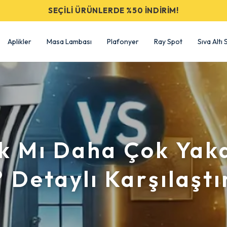
SEÇİLİ ÜRÜNLERDE %50 İNDİRİM!
Aplikler
Masa Lambası
Plafonyer
Ray Spot
Sıva Altı
ık Mı Daha Çok Yak
 Detaylı Karşılaşt