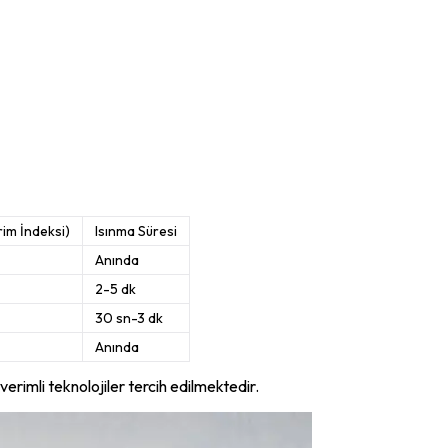
im İndeksi)
Isınma Süresi
Anında
2-5 dk
30 sn-3 dk
Anında
erimli teknolojiler tercih edilmektedir.