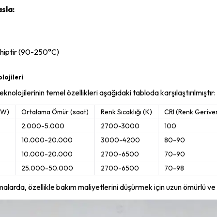
sla:
ahiptir (90-250°C)
ojileri
knolojilerinin temel özellikleri aşağıdaki tabloda karşılaştırılmıştır:
m/W)
Ortalama Ömür (saat)
Renk Sıcaklığı (K)
CRI (Renk Geriver
2.000-5.000
2700-3000
100
10.000-20.000
3000-4200
80-90
10.000-20.000
2700-6500
70-90
25.000-50.000
2700-6500
70-98
amalarda, özellikle bakım maliyetlerini düşürmek için uzun ömürlü ve v