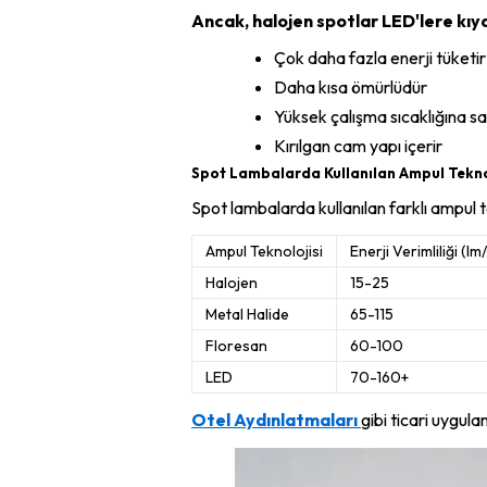
Ancak, halojen spotlar LED'lere kıya
Çok daha fazla enerji tüketir
Daha kısa ömürlüdür
Yüksek çalışma sıcaklığına s
Kırılgan cam yapı içerir
Spot Lambalarda Kullanılan Ampul Teknol
Spot lambalarda kullanılan farklı ampul te
Ampul Teknolojisi
Enerji Verimliliği (l
Halojen
15-25
Metal Halide
65-115
Floresan
60-100
LED
70-160+
Otel Aydınlatmaları
gibi ticari uygul