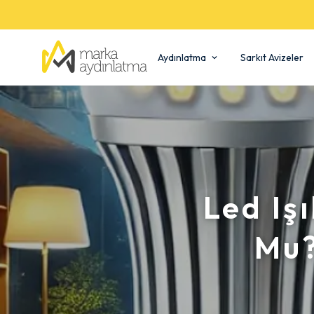
Aydınlatma
Sarkıt Avizeler
Led Iş
Mu?