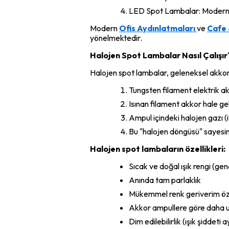
LED Spot Lambalar: Modern ya
Modern
Ofis Aydınlatmaları
ve
Cafe 
yönelmektedir.
Halojen Spot Lambalar Nasıl Çalışır
Halojen spot lambalar, geleneksel akkor a
Tungsten filament elektrik akım
Isınan filament akkor hale gel
Ampul içindeki halojen gazı (
Bu "halojen döngüsü" sayesi
Halojen spot lambaların özellikleri:
Sıcak ve doğal ışık rengi (g
Anında tam parlaklık
Mükemmel renk geriverim öze
Akkor ampullere göre daha 
Dim edilebilirlik (ışık şiddeti