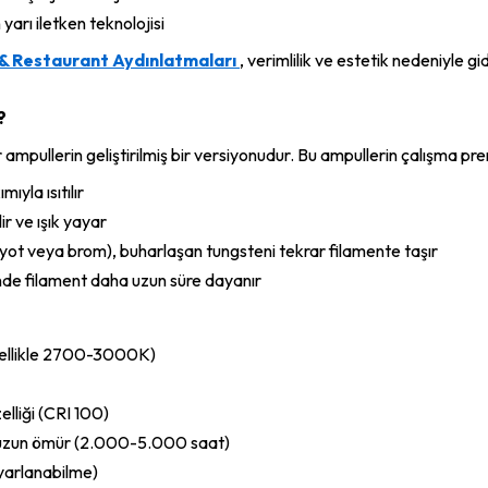
rı iletken teknolojisi
& Restaurant Aydınlatmaları
, verimlilik ve estetik nedeniyle 
?
mpullerin geliştirilmiş bir versiyonudur. Bu ampullerin çalışma pren
ıyla ısıtılır
ir ve ışık yayar
iyot veya brom), buharlaşan tungsteni tekrar filamente taşır
nde filament daha uzun süre dayanır
enellikle 2700-3000K)
lliği (CRI 100)
uzun ömür (2.000-5.000 saat)
 ayarlanabilme)