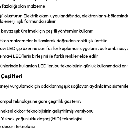
n fazlalığı olan malzeme
ı" oluşturur. Elektrik akımı uygulandığında, elektronlar n-bölgesi
da enerji, ışık formunda salınır.
beyaz ışık üretmek için çeşitli yöntemler kullanır:
iletken malzemeler kullanılarak doğrudan renkli ışık üretilir
mavi LED çip üzerine sarı fosfor kaplaması uygulanır, bu kombinasyo
ve mavi LED'lerin birleşimi ile farklı renkler elde edilir
lerinde kullanılan LED'ler, bu teknolojinin günlük kullanımdaki en 
Çeşitleri
esneyi vurgulamak için odaklanmış ışık sağlayan aydınlatma sistemle
ampul teknolojisine göre çeşitlilik gösterir:
ksel akkor teknolojisinin geliştirilmiş versiyonu
Yüksek yoğunluklu deşarj (HID) teknolojisi
deşarj teknolojisi