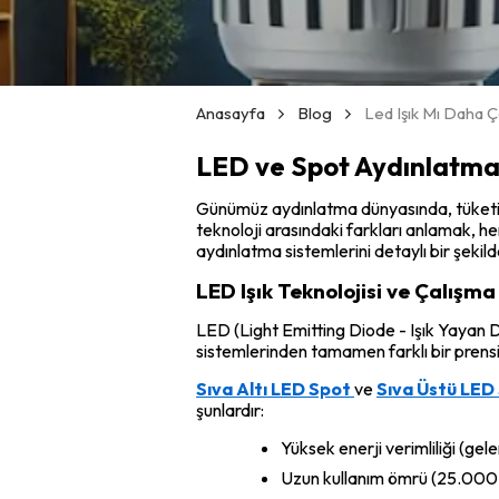
Anasayfa
Blog
Led Işık Mı Daha Ç
LED ve Spot Aydınlatma 
Günümüz aydınlatma dünyasında, tüketicil
teknoloji arasındaki farkları anlamak, h
aydınlatma sistemlerini detaylı bir şeki
LED Işık Teknolojisi ve Çalışma
LED (Light Emitting Diode - Işık Yayan Di
sistemlerinden tamamen farklı bir prens
Sıva Altı LED Spot
ve
Sıva Üstü LED
şunlardır:
Yüksek enerji verimliliği (g
Uzun kullanım ömrü (25.000