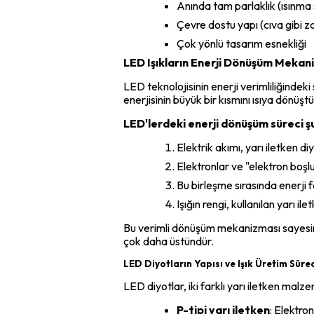
Anında tam parlaklık (ısınma
Çevre dostu yapı (cıva gibi 
Çok yönlü tasarım esnekliği
LED Işıkların Enerji Dönüşüm Mekan
LED teknolojisinin enerji verimliliğindek
enerjisinin büyük bir kısmını ısıya dönüşt
LED'lerdeki enerji dönüşüm süreci ş
Elektrik akımı, yarı iletken di
Elektronlar ve "elektron boşluk
Bu birleşme sırasında enerji fo
Işığın rengi, kullanılan yarı 
Bu verimli dönüşüm mekanizması sayesinde
çok daha üstündür.
LED Diyotların Yapısı ve Işık Üretim Sürec
LED diyotlar, iki farklı yarı iletken malz
P-tipi yarı iletken
: Elektro