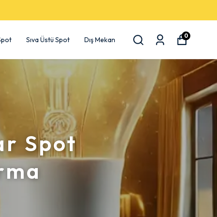
0
 Spot
Sıva Üstü Spot
Dış Mekan
ar Spot
ırma