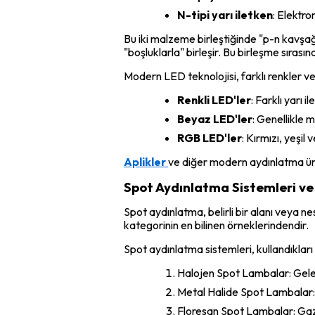
N-tipi yarı iletken
: Elektro
Bu iki malzeme birleştiğinde "p-n kavşağ
"boşluklarla" birleşir. Bu birleşme sırasın
Modern LED teknolojisi, farklı renkler ve 
Renkli LED'ler
: Farklı yarı 
Beyaz LED'ler
: Genellikle 
RGB LED'ler
: Kırmızı, yeşil 
Aplikler
ve diğer modern aydınlatma ürün
Spot Aydınlatma Sistemleri ve 
Spot aydınlatma, belirli bir alanı veya n
kategorinin en bilinen örneklerindendir.
Spot aydınlatma sistemleri, kullandıkları 
Halojen Spot Lambalar: Gelene
Metal Halide Spot Lambalar: 
Floresan Spot Lambalar: Gaz 