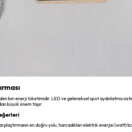
tırması
en biri enerji tüketimidir. LED ve geleneksel spot aydınlatma siste
dan büyük önem taşır.
eğerleri
arşılaştırmanın en doğru yolu, harcadıkları elektrik enerjisi (watt) baş