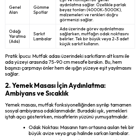
aydınlatma sağlar. Özellikle parlak
Genel
Gömme
beyaz tonları (4000K-5000K),
Alan
Spotlar
malzemeleri ve renkleri doğru
görmenizi sağlar.
Ada üzerinde görev aydınlatması
Odağı
Sarkıt
sağlarken, mutfağın odak noktasını
Yaratma
Lambalar
belirler. Tek bir büyük veya 2-3 adet
(Ada)
küçük sarkıt kullanın.
Pratik İpucu: Mutfak adası üzerindeki sarkıtların alt kısmı ile
ada yüzeyi arasında 75-90 cm mesafe bırakın. Bu, hem
başınızı çarpmayı önler hem de ışığın yüzeye eşit yayılmasını
sağlar.
2. Yemek Masası İçin Aydınlatma:
Ambiyans ve Sıcaklık
Yemek masası, mutfak fonksiyonelliğinden sıyrılıp tamamen
sosyal ambiyansa odaklanmalıdır. Buradaki ışık, yemekleri
iştah açıcı gösterirken, misafirlerin yüzünü yumuşatmalıdır.
Odak Noktası: Masanın tam ortasına asılan tek bir
büyük avize veya grup halinde sarkan lambalar.