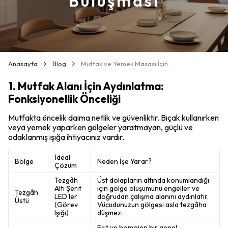
Buluşması
Anasayfa
Blog
Mutfak ve Yemek Masası İçin İdeal Aydınlatma Çözümleri: Işığın Fonksiyon ve Sosyallikle Buluşması
1. Mutfak Alanı İçin Aydınlatma:
Fonksiyonellik Önceliği
Mutfakta öncelik daima netlik ve güvenliktir. Bıçak kullanırken
veya yemek yaparken gölgeler yaratmayan, güçlü ve
odaklanmış ışığa ihtiyacınız vardır.
İdeal
Bölge
Neden İşe Yarar?
Çözüm
Tezgâh
Üst dolapların altında konumlandığı
Altı Şerit
için gölge oluşumunu engeller ve
Tezgâh
LED'ler
doğrudan çalışma alanını aydınlatır.
Üstü
(Görev
Vücudunuzun gölgesi asla tezgâha
Işığı)
düşmez.
Eşit ve homojen bir genel