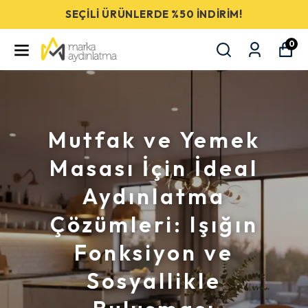
SEÇİLİ ÜRÜNLERDE %50 İNDİRİM!
0
Mutfak ve Yemek
Masası İçin İdeal
Aydınlatma
Çözümleri: Işığın
Fonksiyon ve
Sosyallikle