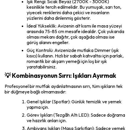
Işık Rengi: Sıcak Beyaz (2700K - 3000K)
kesinlikle tercih edilmelidir. Bu yumuşak, sarı ton,
yiyecek renklerini daha çekici ve insanların
yüzlerini daha dinlenmiş gösterir.
İdeal Yükseklik: Avizenin alt kısmı ile masa yüzeyi
arasında 75-85 cm mesafe idealdir. Çok yukarıda
olması mekanı dağıtır, çok aşağıda olması ise
görüş alanını engeller.
Güç Kontrolü: Avizenizde mutlaka Dimmer (ışık
kısıcı) kullanın. Hızlı bir sabah kahvaltısı için parlak,
romantik bir akşam yemeği için loş bir ışık
yaratabilirsiniz.
💡 Kombinasyonun Sırrı: Işıkları Ayırmak
Profesyonel bir mutfak aydınlatmasının sırrı, tüm ışıkların tek
bir düğmeye bağlı olmamasıdır:
Genel Işıklar (Spotlar): Günlük temizlik ve yemek
yapma için.
Görev Işıkları (Tezgâh Altı LED): Sadece doğrama
ve hazırlık anları için.
Ambiyans Işıkları (Masa Sarkıtları): Sadece yemek