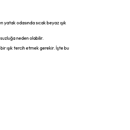
en yatak odasında sıcak beyaz ışık
suzluğa neden olabilir.
r ışık tercih etmek gerekir. İşte bu