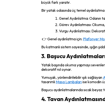
büyük fark yaratır.
Bir yatak odasında üç temel aydınlatma 
Genel Aydınlatma: Odanın ta
Görev Aydınlatması: Okuma, ma
Vurgu Aydınlatması: Dekoratif
👉 Genel aydınlatma için:
Plafonyer Mod
Bu katmanlı sistem sayesinde, ışığın şidd
3. Başucu Aydınlatmalar
Yatak başında okuma yapmayı sevenler i
dekoratif rol oynar.
Yumuşak, yönlendirilebilir ışık sağlayan
A
tasarımlı
Masa Lambaları
ise komodin üz
Başucu aydınlatmalarında sıcak beyaz t
4. Tavan Aydınlatması