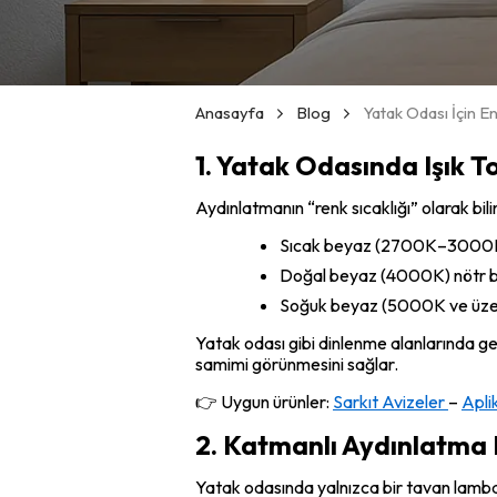
Anasayfa
Blog
Yatak Odası İçin E
1. Yatak Odasında Işık 
Aydınlatmanın “renk sıcaklığı” olarak bil
Sıcak beyaz (2700K–3000K) to
Doğal beyaz (4000K) nötr bir
Soğuk beyaz (5000K ve üzeri) d
Yatak odası gibi dinlenme alanlarında ge
samimi görünmesini sağlar.
👉 Uygun ürünler:
Sarkıt Avizeler
–
Apli
2. Katmanlı Aydınlatma 
Yatak odasında yalnızca bir tavan lamba