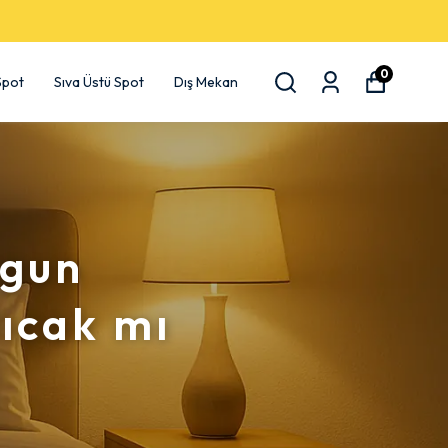
0
 Spot
Sıva Üstü Spot
Dış Mekan
ygun
ıcak mı