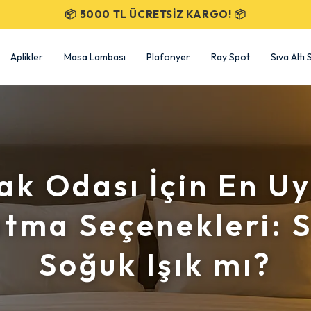
SEÇİLİ ÜRÜNLERDE %50 İNDİRİM!
Aplikler
Masa Lambası
Plafonyer
Ray Spot
Sıva Altı
ak Odası İçin En U
atma Seçenekleri: S
Soğuk Işık mı?