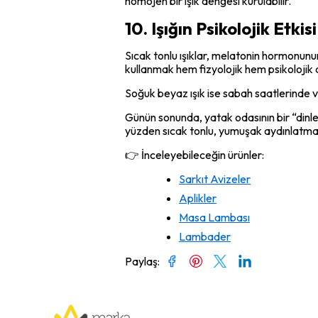
homojen bir ışık dengesi kurulabilir.
10. Işığın Psikolojik Etkisi
Sıcak tonlu ışıklar, melatonin hormonunu
kullanmak hem fizyolojik hem psikolojik a
Soğuk beyaz ışık ise sabah saatlerinde v
Günün sonunda, yatak odasının bir “dinle
yüzden sıcak tonlu, yumuşak aydınlatma
👉 İnceleyebileceğin ürünler:
Sarkıt Avizeler
Aplikler
Masa Lambası
Lambader
Paylaş
: