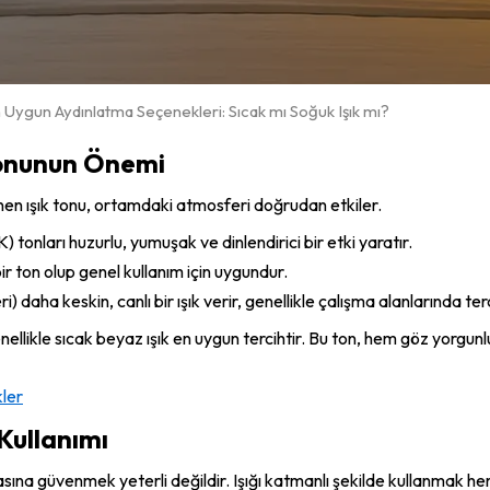
n Uygun Aydınlatma Seçenekleri: Sıcak mı Soğuk Işık mı?
Tonunun Önemi
inen ışık tonu, ortamdaki atmosferi doğrudan etkiler.
nları huzurlu, yumuşak ve dinlendirici bir etki yaratır.
 ton olup genel kullanım için uygundur.
aha keskin, canlı bir ışık verir, genellikle çalışma alanlarında terci
nellikle sıcak beyaz ışık en uygun tercihtir. Bu ton, hem göz yorg
kler
Kullanımı
sına güvenmek yeterli değildir. Işığı katmanlı şekilde kullanmak h