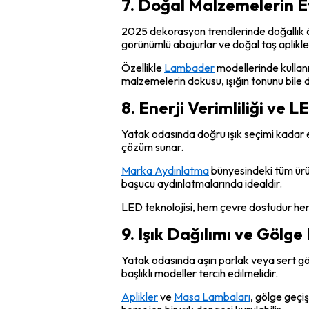
7. Doğal Malzemelerin Et
2025 dekorasyon trendlerinde doğallık ö
görünümlü abajurlar ve doğal taş aplikle
Özellikle
Lambader
modellerinde kullanı
malzemelerin dokusu, ışığın tonunu bile d
8. Enerji Verimliliği ve L
Yatak odasında doğru ışık seçimi kadar 
çözüm sunar.
Marka Aydınlatma
bünyesindeki tüm ürü
başucu aydınlatmalarında idealdir.
LED teknolojisi, hem çevre dostudur he
9. Işık Dağılımı ve Gölg
Yatak odasında aşırı parlak veya sert gö
başlıklı modeller tercih edilmelidir.
Aplikler
ve
Masa Lambaları
, gölge geçi