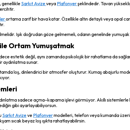
, genellikle
Sarkıt Avize
veya
Plafonyer
şeklindedir. Tavan yüksekli
rcihtir.
ler
ortama zarif bir hava katar. Özellikle altın detaylı veya opal c
ır.
ilmelidir. Işık doğrudan göze gelmemeli, odanın genelinde yumuşak b
ı ile Ortam Yumuşatmak
ce estetik değil, aynı zamanda psikolojik bir rahatlama da sağlar.
ir aydınlatma sunar.
a loş, dinlendirici bir atmosfer oluşturur. Kumaş abajurlu modell
kıyor.
emleri
 aydınlatma sadece açma–kapama işlevi görmüyor. Akıllı sistemlerle 
ediğin gibi ayarlayabiliyorsun.
lu
Sarkıt Avize
ve
Plafonyer
modelleri, telefon veya kumanda üzerin
kşam sıcak beyaz loş ışıkta rahatlayabilirsin.