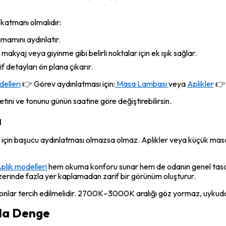
katmanı olmalıdır:
mamını aydınlatır.
kyaj veya giyinme gibi belirli noktalar için ek ışık sağlar.
 detayları ön plana çıkarır.
elleri
👉 Görev aydınlatması için:
Masa Lambası
veya
Aplikler
👉 
etini ve tonunu günün saatine göre değiştirebilirsin.
ı
çin başucu aydınlatması olmazsa olmaz. Aplikler veya küçük mas
plik modelleri
hem okuma konforu sunar hem de odanın genel tasarı
erinde fazla yer kaplamadan zarif bir görünüm oluşturur.
onlar tercih edilmelidir. 2700K–3000K aralığı göz yormaz, uykud
nda Denge