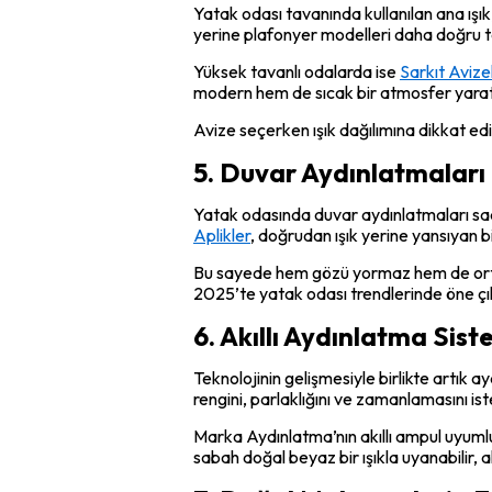
Yatak odası tavanında kullanılan ana ışık
yerine plafonyer modelleri daha doğru te
Yüksek tavanlı odalarda ise
Sarkıt Avize
modern hem de sıcak bir atmosfer yarat
Avize seçerken ışık dağılımına dikkat ed
5. Duvar Aydınlatmalar
Yatak odasında duvar aydınlatmaları sade
Aplikler
, doğrudan ışık yerine yansıyan b
Bu sayede hem gözü yormaz hem de ortamd
2025’te yatak odası trendlerinde öne çı
6. Akıllı Aydınlatma Sist
Teknolojinin gelişmesiyle birlikte artık
rengini, parlaklığını ve zamanlamasını ist
Marka Aydınlatma’nın akıllı ampul uyum
sabah doğal beyaz bir ışıkla uyanabilir, a