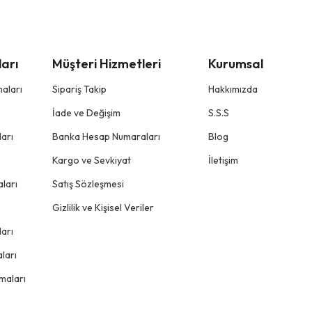
arı
Müşteri Hizmetleri
Kurumsal
aları
Sipariş Takip
Hakkımızda
İade ve Değişim
S.S.S
arı
Banka Hesap Numaraları
Blog
Kargo ve Sevkiyat
İletişim
ları
Satış Sözleşmesi
Gizlilik ve Kişisel Veriler
arı
ları
maları