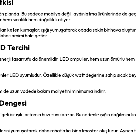
kisi
n planda. Bu sadece mobilya değil, aydınlatma ürünlerinde de geç
r hem sıcaklık hem doğallık katıyor.
lan keten kumaşlar, ışığı yumuşatarak odada sakin bir hava oluşturu
aha samimi hale getirir.
ED Tercihi
enerji tasarrufu da önemlidir. LED ampuller, hem uzun ömürlü hem 
nler LED uyumludur. Özellikle düşük watt değerine sahip sıcak be
m de uzun vadede bakım maliyetini minimuma indirir.
e Dengesi
lgeli bir ışık, ortamın huzurunu bozar. Bu nedenle ışığın dağılımını
şlerini yumuşatarak daha rahatlatıcı bir atmosfer oluşturur. Ayrıca 