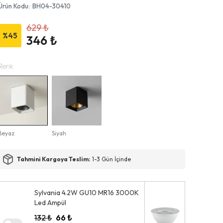
Ürün Kodu
:
BH04-30410
629 ₺
%
45
346 ₺
Renk
Beyaz
Siyah
Tahmini Kargoya Teslim:
1-3 Gün İçinde
Sylvania 4.2W GU10 MR16 3000K
Led Ampül
132 ₺
66 ₺