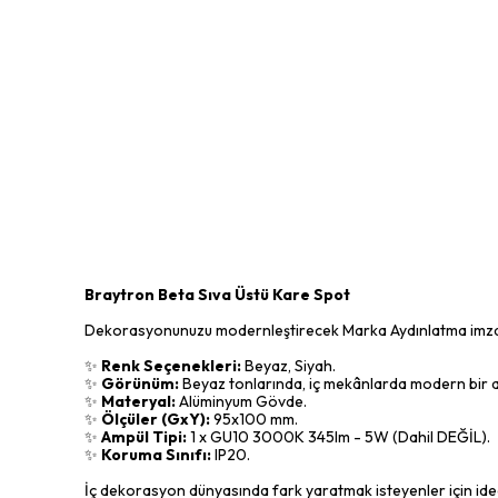
Braytron Beta Sıva Üstü Kare Spot
Dekorasyonunuzu modernleştirecek Marka Aydınlatma imzalı sı
✨
Renk Seçenekleri:
Beyaz, Siyah.
✨
Görünüm:
Beyaz tonlarında, iç mekânlarda modern bir a
✨
Materyal:
Alüminyum Gövde.
✨
Ölçüler (GxY):
95x100 mm.
✨
Ampül Tipi:
1 x GU10 3000K 345lm - 5W (Dahil DEĞİL).
✨
Koruma Sınıfı:
IP20.
İç dekorasyon dünyasında fark yaratmak isteyenler için ideal