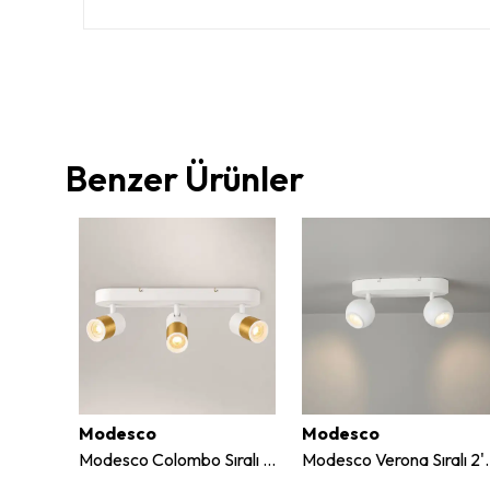
Benzer Ürünler
Modesco
Modesco
Jupiter Kare Sıva Üstü Sabit Led Spot LC601
Modesco Colombo Sıralı 3'lü Sıva Üstü Hareketli Spot
Modesco Verona Sıralı