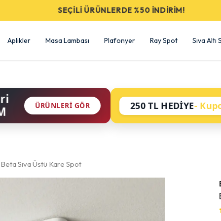
SEÇİLİ ÜRÜNLERDE %50 İNDİRİM!
Aplikler
Masa Lambası
Plafonyer
Ray Spot
Sıva Altı
ri
250 TL HEDİYE
- Kup
ÜRÜNLERI GÖR
M
Beta Sıva Üstü Kare Spot