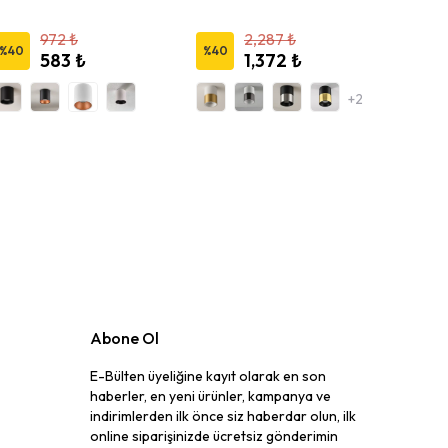
972 ₺
2,287 ₺
%
40
%
40
%
10
583 ₺
1,372 ₺
+2
Abone Ol
E-Bülten üyeliğine kayıt olarak en son
haberler, en yeni ürünler, kampanya ve
indirimlerden ilk önce siz haberdar olun, ilk
online siparişinizde ücretsiz gönderimin