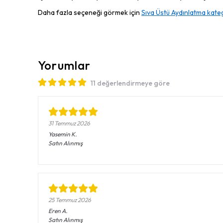
Daha fazla seçeneği görmek için
Sıva Üstü Aydınlatma kateg
Yorumlar
11 değerlendirmeye göre
31 Temmuz 2026
Yasemin
K.
Satın Alınmış
25 Temmuz 2026
Eren
A.
Satın Alınmış