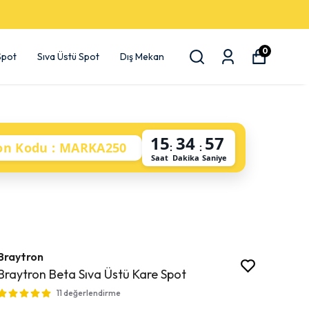
0
 Spot
Sıva Üstü Spot
Dış Mekan
15
34
56
on Kodu : MARKA250
:
:
Saat
Dakika
Saniye
Braytron
Braytron Beta Sıva Üstü Kare Spot
11 değerlendirme