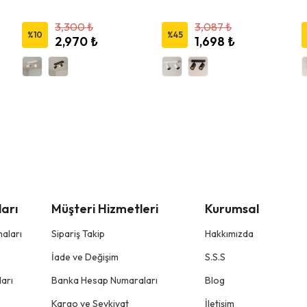
3,300 ₺
3,087 ₺
%
10
%
45
2,970 ₺
1,698 ₺
arı
Müşteri Hizmetleri
Kurumsal
aları
Sipariş Takip
Hakkımızda
İade ve Değişim
S.S.S
arı
Banka Hesap Numaraları
Blog
Kargo ve Sevkiyat
İletişim