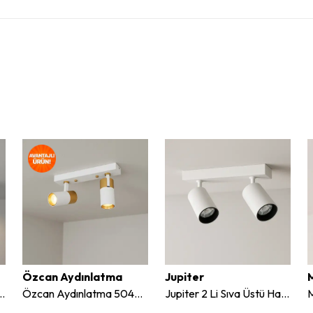
Özcan Aydınlatma
Jupiter
 2'li Sıva Üstü Hareketli Spot
Özcan Aydınlatma 5043-2 2'li Dekoratif Sıva Üstü Sabit Spot
Jupiter 2 Li Sıva Üstü Hareketli Spot