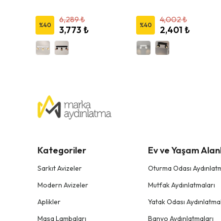
6,289 ₺
4,002 ₺
%
40
%
40
3,773 ₺
2,401 ₺
Kategoriler
Ev ve Yaşam Alanl
Sarkıt Avizeler
Oturma Odası Aydınlatm
Modern Avizeler
Mutfak Aydınlatmaları
Aplikler
Yatak Odası Aydınlatmal
Masa Lambaları
Banyo Aydınlatmaları