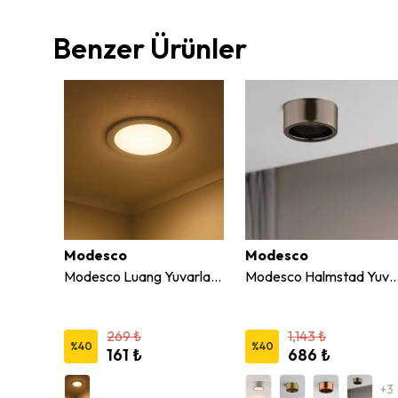
Benzer Ürünler
Modesco
Modesco
Jupiter Sıva Altı Kare Hareketli Spot
Modesco Luang Yuvarlak 12W Sıva Altı Led Panel 3000K
Modesco Halmstad Yuvarlak Modern Sıva Altı S
269 ₺
1,143 ₺
%
40
%
40
161 ₺
686 ₺
+3