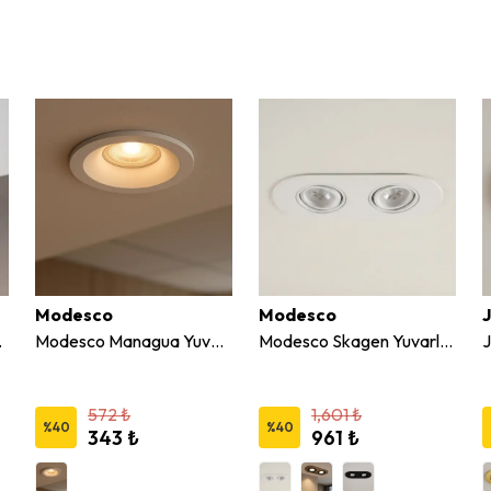
Modesco
Modesco
J
abit Spot
Modesco Managua Yuvarlak Sıva Altı Sabit Spot
Modesco Skagen Yuvarlak 2'li Sıva Altı Hareketli Spot
572 ₺
1,601 ₺
%
40
%
40
343 ₺
961 ₺