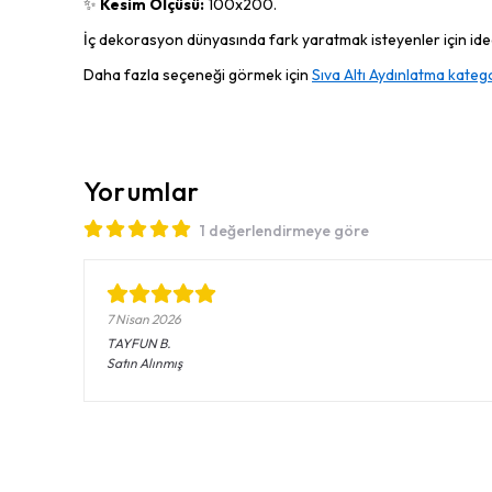
✨
Kesim Ölçüsü:
100x200.
İç dekorasyon dünyasında fark yaratmak isteyenler için ideal
Daha fazla seçeneği görmek için
Sıva Altı Aydınlatma katego
Yorumlar
1 değerlendirmeye göre
7 Nisan 2026
TAYFUN
B.
Satın Alınmış