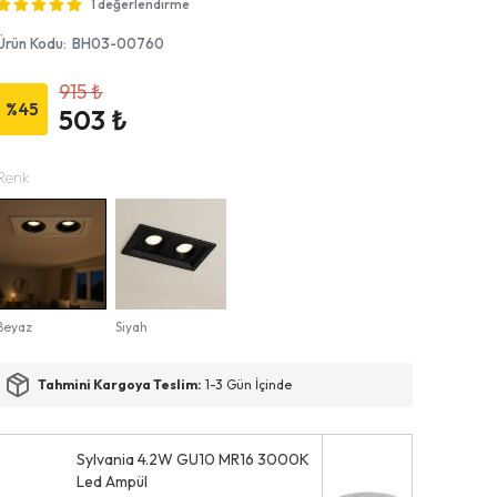
1 değerlendirme
Ürün Kodu
:
BH03-00760
915 ₺
%
45
503 ₺
Renk
Beyaz
Siyah
Tahmini Kargoya Teslim:
1-3 Gün İçinde
Sylvania 4.2W GU10 MR16 3000K
Led Ampül