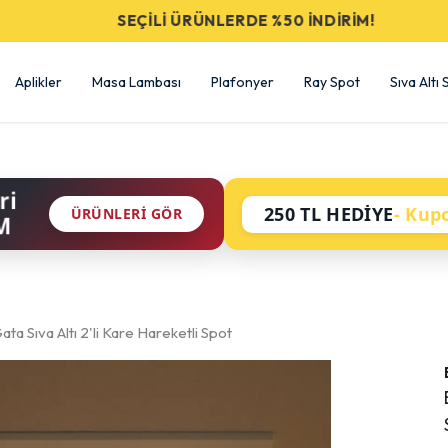
SEÇİLİ ÜRÜNLERDE %50 İNDİRİM!
Aplikler
Masa Lambası
Plafonyer
Ray Spot
Sıva Altı
ri
250 TL HEDİYE
- Kup
ÜRÜNLERI GÖR
M
ta Sıva Altı 2'li Kare Hareketli Spot