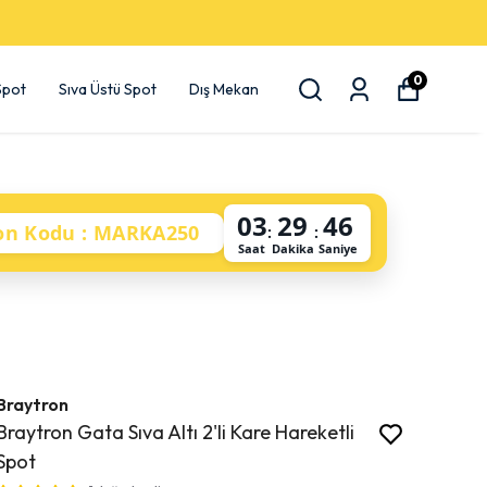
0
 Spot
Sıva Üstü Spot
Dış Mekan
03
29
45
on Kodu : MARKA250
:
:
Saat
Dakika
Saniye
Braytron
Braytron Gata Sıva Altı 2'li Kare Hareketli
Spot