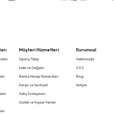
arı
Müşteri Hizmetleri
Kurumsal
aları
Sipariş Takip
Hakkımızda
İade ve Değişim
S.S.S
arı
Banka Hesap Numaraları
Blog
Kargo ve Sevkiyat
İletişim
ları
Satış Sözleşmesi
Gizlilik ve Kişisel Veriler
arı