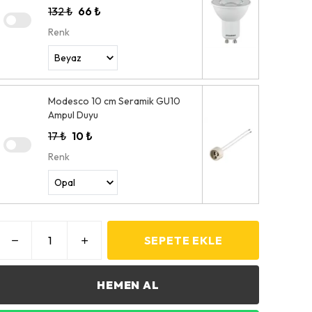
132 ₺
66 ₺
Renk
Modesco 10 cm Seramik GU10
Ampul Duyu
17 ₺
10 ₺
Renk
SEPETE EKLE
HEMEN AL