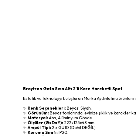
Braytron Gata Sıva Altı 2'li Kare Hareketli Spot
Estetik ve teknolojiyi buluşturan Marka Aydınlatma ürünlerinde
✨
Renk Seçenekleri:
Beyaz, Siyah.
✨
Görünüm:
Beyaz tonlarında, evinize şıklık ve karakter ka
✨
Materyal:
Abs, Alüminyum Gövde.
✨
Ölçüler (GxDxY):
222x125x43 mm.
✨
Ampül Tipi:
2 x GU10 (Dahil DEĞİL).
✨
Koruma Sınıfı:
IP20.