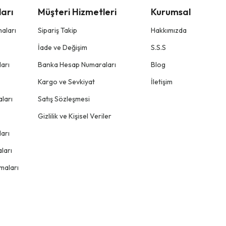
arı
Müşteri Hizmetleri
Kurumsal
aları
Sipariş Takip
Hakkımızda
İade ve Değişim
S.S.S
arı
Banka Hesap Numaraları
Blog
Kargo ve Sevkiyat
İletişim
ları
Satış Sözleşmesi
Gizlilik ve Kişisel Veriler
arı
ları
maları