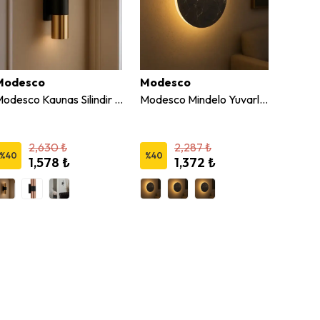
Modesco
Modesco
Ack
Modesco Kaunas Silindir Dekoratif Duvar Aplik
Modesco Mindelo Yuvarlak 18 cm LED Desenli Duvar Aplik
2,630 ₺
2,287 ₺
%
40
%
40
%
45
1,578 ₺
1,372 ₺