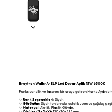
Braytron Walls-A-ELP Led Duvar Aplik 15W 6500K
Fonksiyonellik ve tasarımı bir araya getiren Marka Aydınla
✨
Renk Seçenekleri:
Siyah.
✨
Görünüm:
Siyah tonlarında, estetik uyum ve çağdaş çizgi
✨
Materyal:
Akrilik, Plastik Gövde.
✨
Ölçüler (GxDxY):
120x70x235 mm.