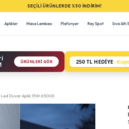
SEÇİLİ ÜRÜNLERDE %50 İNDİRİM!
Aplikler
Masa Lambası
Plafonyer
Ray Spot
Sıva Altı
ri
250 TL HEDİYE
- Kup
ÜRÜNLERI GÖR
M
 Led Duvar Aplik 15W 6500K