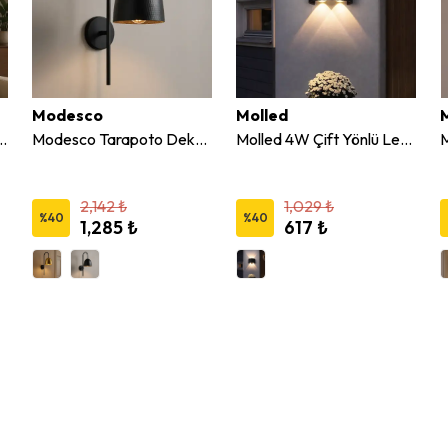
Modesco
Molled
m Dekoratif Led Duvar Aplik
Modesco Tarapoto Dekoratif Duvar Aplik
Molled 4W Çift Yönlü Led Duvar Aplik
2,142 ₺
1,029 ₺
%
40
%
40
1,285 ₺
617 ₺