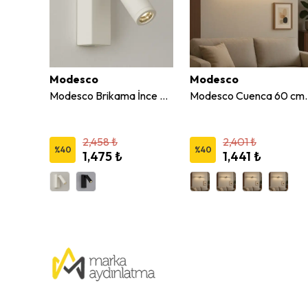
Modesco
Modesco
Modesco Nyeri Dekoratif Duvar Aplik
Modesco Brikama İnce Dekorartif Led Duvar Aplik
Modesco Cuenca 60 c
2,458 ₺
2,401 ₺
%
40
%
40
1,475 ₺
1,441 ₺