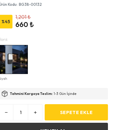
Ürün Kodu
:
BG38-00132
1,201 ₺
%
45
660 ₺
Renk
Siyah
Tahmini Kargoya Teslim:
1-3 Gün İçinde
SEPETE EKLE