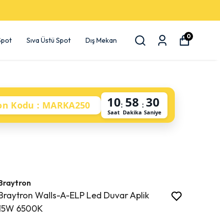
0
 Spot
Sıva Üstü Spot
Dış Mekan
10
58
29
on Kodu : MARKA250
:
:
Saat
Dakika
Saniye
Braytron
Braytron Walls-A-ELP Led Duvar Aplik
15W 6500K