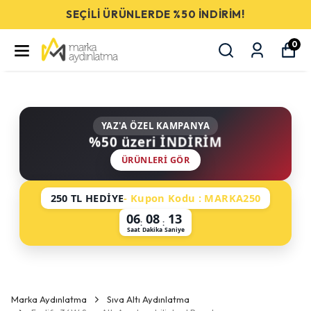
SEÇİLİ ÜRÜNLERDE %50 İNDİRİM!
0
YAZ'A ÖZEL KAMPANYA
%50 üzeri İNDİRİM
ÜRÜNLERI GÖR
250 TL HEDİYE
- Kupon Kodu : MARKA250
06
08
13
:
:
Saat
Dakika
Saniye
Marka Aydınlatma
Sıva Altı Aydınlatma