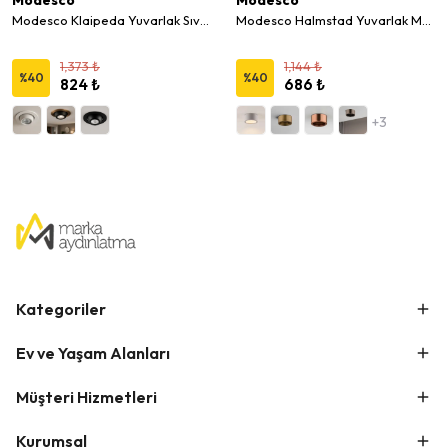
Modesco
Modesco
Modesco Klaipeda Yuvarlak Sıva Altı Hareketli Spot
Modesco Halmstad Yuvarlak Modern Sıva Altı Sabit Spot
1,373 ₺
1,144 ₺
%
40
%
40
824 ₺
686 ₺
+3
Kategoriler
Ev ve Yaşam Alanları
Müşteri Hizmetleri
Kurumsal