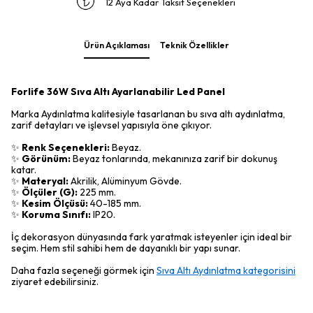
12 Aya Kadar Taksit Seçenekleri
Ürün Açıklaması
Teknik Özellikler
Forlife 36W Sıva Altı Ayarlanabilir Led Panel
Marka Aydınlatma kalitesiyle tasarlanan bu sıva altı aydınlatma,
zarif detayları ve işlevsel yapısıyla öne çıkıyor.
✨
Renk Seçenekleri:
Beyaz.
✨
Görünüm:
Beyaz tonlarında, mekanınıza zarif bir dokunuş
katar.
✨
Materyal:
Akrilik, Alüminyum Gövde.
✨
Ölçüler (G):
225 mm.
✨
Kesim Ölçüsü:
40-185 mm.
✨
Koruma Sınıfı:
IP20.
İç dekorasyon dünyasında fark yaratmak isteyenler için ideal bir
seçim. Hem stil sahibi hem de dayanıklı bir yapı sunar.
Daha fazla seçeneği görmek için
Sıva Altı Aydınlatma kategorisini
ziyaret edebilirsiniz.