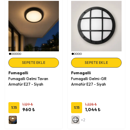
SEPETE EKLE
SEPETE EKLE
Fumagalli
Fumagalli
Fumagalli Gelmi Tavan
Fumagalli Gelmi-GR
Armatür E27 - Siyah
Armatür E27 - Siyah
1,129 ₺
1,228 ₺
%
15
%
15
960 ₺
1,044 ₺
+2