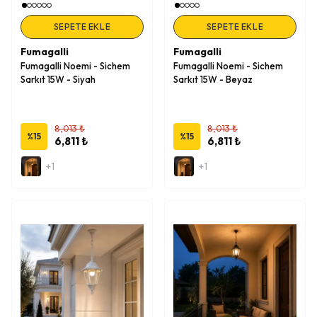
SEPETE EKLE
SEPETE EKLE
Fumagalli
Fumagalli
Fumagalli Noemi - Sichem
Fumagalli Noemi - Sichem
Sarkıt 15W - Siyah
Sarkıt 15W - Beyaz
8,013 ₺
8,013 ₺
%
15
%
15
6,811 ₺
6,811 ₺
+1
+1