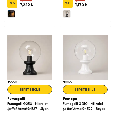
%
15
%
15
7,222 ₺
1,170 ₺
SEPETE EKLE
SEPETE EKLE
Fumagalli
Fumagalli
Fumagalli G250 - Mikrolot
Fumagalli G250 - Mikrolot
Şeffaf Armatür E27 - Siyah
Şeffaf Armatür E27 - Beyaz