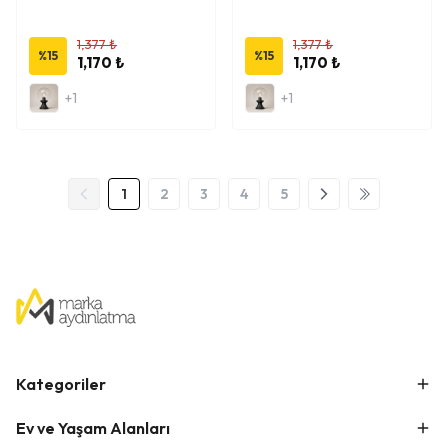
1,377 ₺
1,377 ₺
%
15
%
15
1,170 ₺
1,170 ₺
+1
+1
1
2
3
4
5
Kategoriler
Ev ve Yaşam Alanları