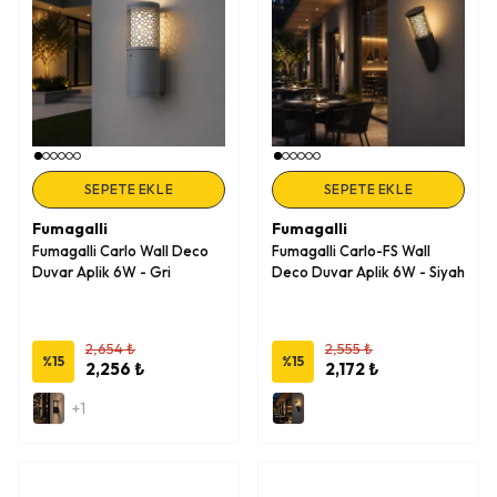
SEPETE EKLE
SEPETE EKLE
Fumagalli
Fumagalli
Fumagalli Carlo Wall Deco
Fumagalli Carlo-FS Wall
Duvar Aplik 6W - Gri
Deco Duvar Aplik 6W - Siyah
2,654 ₺
2,555 ₺
%
15
%
15
2,256 ₺
2,172 ₺
+1