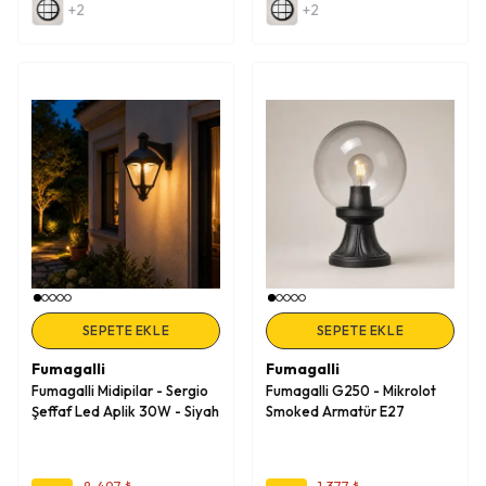
+2
+2
SEPETE EKLE
SEPETE EKLE
Fumagalli
Fumagalli
Fumagalli Midipilar - Sergio
Fumagalli G250 - Mikrolot
Şeffaf Led Aplik 30W - Siyah
Smoked Armatür E27
8,497 ₺
1,377 ₺