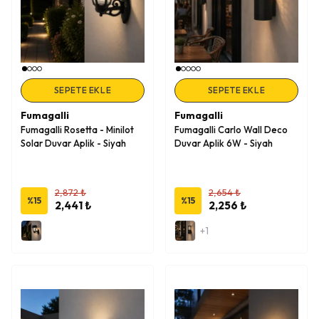
SEPETE EKLE
SEPETE EKLE
Fumagalli
Fumagalli
Fumagalli Rosetta - Minilot
Fumagalli Carlo Wall Deco
Solar Duvar Aplik - Siyah
Duvar Aplik 6W - Siyah
2,872 ₺
2,654 ₺
%
15
%
15
2,441 ₺
2,256 ₺
+1