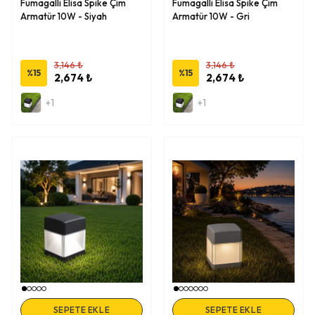
Fumagalli Elisa Spike Çim
Fumagalli Elisa Spike Çim
Armatür 10W - Siyah
Armatür 10W - Gri
3,146 ₺
3,146 ₺
%
15
%
15
2,674 ₺
2,674 ₺
+1
+1
SEPETE EKLE
SEPETE EKLE