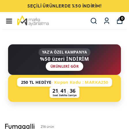
SEÇİLİ ÜRÜNLERDE %50 İNDİRİM!
0
YAZ'A ÖZEL KAMPANYA
%50 üzeri İNDİRİM
ÜRÜNLERI GÖR
250 TL HEDİYE
- Kupon Kodu : MARKA250
21
41
35
:
:
Saat
Dakika
Saniye
Fumagalli
216
ürün