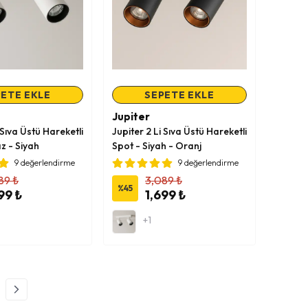
ETE EKLE
SEPETE EKLE
Jupiter
 Sıva Üstü Hareketli
Jupiter 2 Li Sıva Üstü Hareketli
z - Siyah
Spot - Siyah - Oranj
9 değerlendirme
9 değerlendirme
89 ₺
3,089 ₺
%
45
99 ₺
1,699 ₺
+1