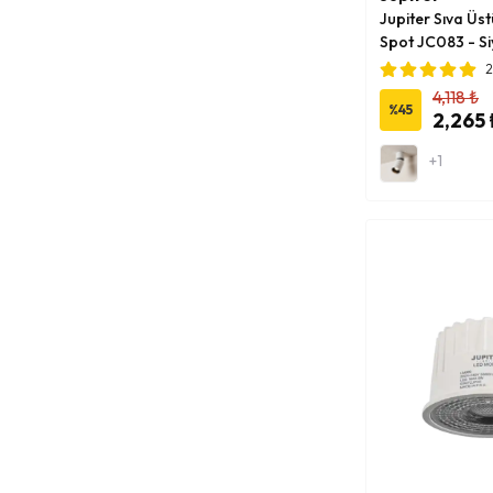
Jupiter Sıva Üst
Oturma Odası Aydınlatmaları
(
34
Spot JC083 - S
)
2
Ray Spot
(
5
)
4,118 ₺
%
45
Spor Salonu Aydınlatmaları
(
60
)
2,265 
Sıva Altı Aydınlatma
(
34
)
+1
Sıva Üstü Aydınlatma
(
21
)
Tüm Ürünler
(
90
)
Yatak Başı Aplikler
(
7
)