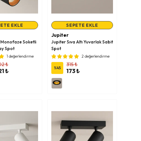
ETE EKLE
SEPETE EKLE
Jupiter
 Monofaze Soketli
Jupiter Sıva Altı Yuvarlak Sabit
ay Spot
Spot
1 değerlendirme
2 değerlendirme
02 ₺
315 ₺
%
45
21 ₺
173 ₺