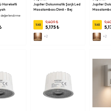
ü Hareketli
Jupiter Dokunmatik Şarjlı Led
Jupiter Dok
iyah
Masalambası Dimli - Bej
Masalambası
 değerlendirme
9,409 ₺
9,4
%
45
%
45
₺
5,175 ₺
5,1
+2
+2