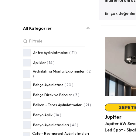
İndirim oranı a
En çok değenlen
Alt Kategoriler
Antre Aydınlatmaları
(
21
)
Aplikler
(
14
)
Aydınlatma Montaj Ekipmanları
(
2
)
Bahçe Aydınlatma
(
20
)
Bahçe Direk ve Babalar
(
3
)
Balkon - Teras Aydınlatmaları
(
21
)
SEPETE
Banyo Aplik
(
14
)
Jupiter
Jupiter 6W Sıva 
Banyo Aydınlatmaları
(
48
)
Led Spot - Siya
Cafe - Restaurant Aydınlatmaları