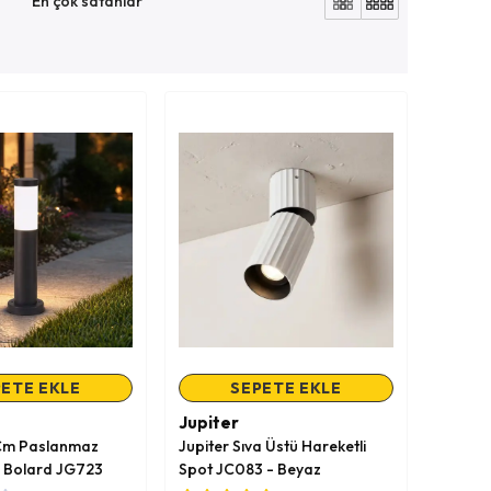
En çok satanlar
ETE EKLE
SEPETE EKLE
Jupiter
 Cm Paslanmaz
Jupiter Sıva Üstü Hareketli
e Bolard JG723
Spot JC083 - Beyaz