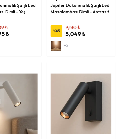
unmatik Şarjlı Led
Jupiter Dokunmatik Şarjlı Led
 Dimli - Yeşil
Masalambası Dimli - Antrasit
09 ₺
9,180 ₺
%
45
75 ₺
5,049 ₺
+2