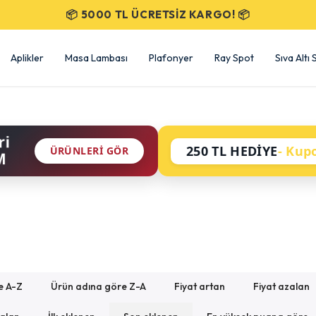
SEÇİLİ ÜRÜNLERDE %50 İNDİRİM!
Aplikler
Masa Lambası
Plafonyer
Ray Spot
Sıva Altı
ri
250 TL HEDİYE
- Kup
ÜRÜNLERI GÖR
M
e A-Z
Ürün adına göre Z-A
Fiyat artan
Fiyat azalan