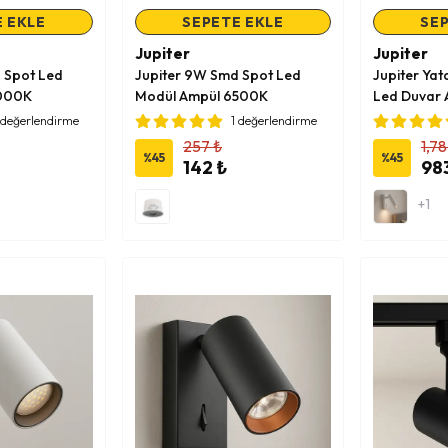
 EKLE
SEPETE EKLE
SEP
Jupiter
Jupiter
 Spot Led
Jupiter 9W Smd Spot Led
Jupiter Yat
4000K
Modül Ampül 6500K
Led Duvar 
Beyaz - Siy
 değerlendirme
1 değerlendirme
257 ₺
1,78
%
45
%
45
142 ₺
98
+1