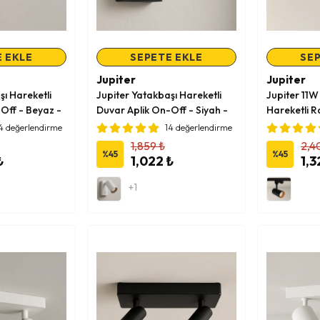
 EKLE
SEPETE EKLE
SEP
Jupiter
Jupiter
şı Hareketli
Jupiter Yatakbaşı Hareketli
Jupiter 11W
Off - Beyaz -
Duvar Aplik On-Off - Siyah -
Hareketli R
Oranj
4 değerlendirme
14 değerlendirme
1,859 ₺
2,4
%
45
%
45
₺
1,022 ₺
1,3
+1