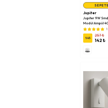
SEPETE
Jupiter
Jupiter 9W Smd
Modül Ampül 
1
257 ₺
%
45
142 ₺