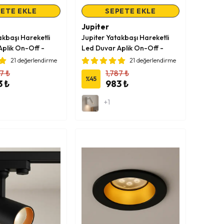
ETE EKLE
SEPETE EKLE
Jupiter
akbaşı Hareketli
Jupiter Yatakbaşı Hareketli
Aplik On-Off -
Led Duvar Aplik On-Off -
ah
Siyah - Oranj
21 değerlendirme
21 değerlendirme
7 ₺
1,787 ₺
%
45
3 ₺
983 ₺
+1