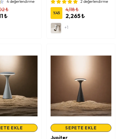
4 değerlendirme
2 değerlendirme
02 ₺
4,118 ₺
%
45
11 ₺
2,265 ₺
+1
ETE EKLE
SEPETE EKLE
Jupiter