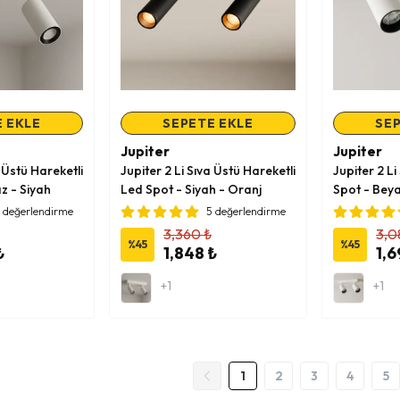
 EKLE
SEPETE EKLE
SEP
Jupiter
Jupiter
a Üstü Hareketli
Jupiter 2 Li Sıva Üstü Hareketli
Jupiter 2 Li
z - Siyah
Led Spot - Siyah - Oranj
Spot - Beya
 değerlendirme
5 değerlendirme
3,360 ₺
3,0
%
45
%
45
₺
1,848 ₺
1,6
+1
+1
1
2
3
4
5