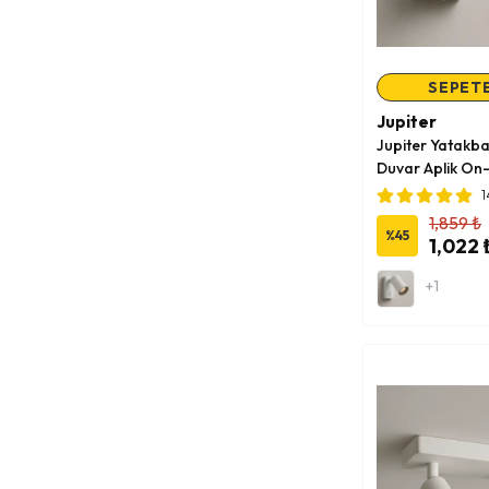
SEPETE
Jupiter
Jupiter Yatakba
Duvar Aplik On-
Siyah
1
1,859 ₺
%
45
1,022 
+1