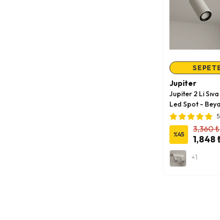
SEPETE
Jupiter
Jupiter 2 Li Sıv
Led Spot - Beya
5
3,360 ₺
%
45
1,848 
+1