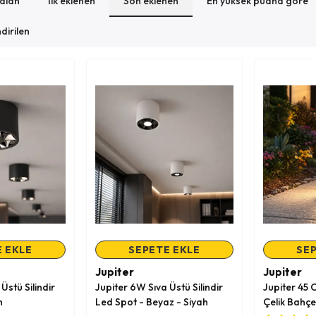
zalan
İlk eklenen
Son eklenen
En yüksek puana göre
dirilen
 EKLE
SEPETE EKLE
SEP
Jupiter
Jupiter
Üstü Silindir
Jupiter 6W Sıva Üstü Silindir
Jupiter 45
h
Led Spot - Beyaz - Siyah
Çelik Bahç