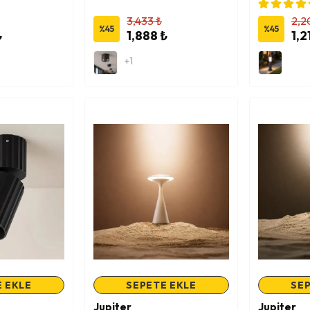
3,433 ₺
2,2
%
45
%
45
₺
1,888 ₺
1,2
+1
 EKLE
SEPETE EKLE
SEP
Jupiter
Jupiter