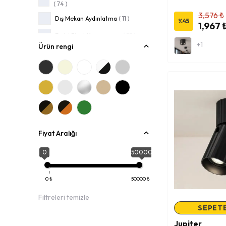
(
74
)
3,576 ₺
Dış Mekan Aydınlatma
(
11
)
%
45
1,967 
En iyi Fiyat Kampanyası
(
53
)
+1
Ürün rengi
En Çok Satan Ürünler
(
2
)
Giyim Odası Aydınlatmaları
(
53
)
Güzellik Salonu Aydınlatmaları
(
55
)
Hastane - Klinik Aydınlatmaları
(
48
)
Lambalar ve Ampuller
(
3
)
Fiyat Aralığı
Led Aplikler
(
5
)
0
50000
Masa Lambası
(
3
)
Mobilya Aplik
(
14
)
0
₺
50000
₺
Mutfak Aydınlatmaları
(
5
)
Filtreleri temizle
SEPETE
Ofis Aydınlatmaları
(
26
)
Jupiter
Otel Aydınlatmaları
(
55
)