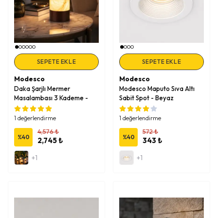
SEPETE EKLE
SEPETE EKLE
Modesco
Modesco
Daka Şarjlı Mermer
Modesco Maputo Sıva Altı
Masalambası 3 Kademe -
Sabit Spot - Beyaz
Kahve
1 değerlendirme
1 değerlendirme
4,576 ₺
572 ₺
%
40
%
40
2,745 ₺
343 ₺
+1
+1