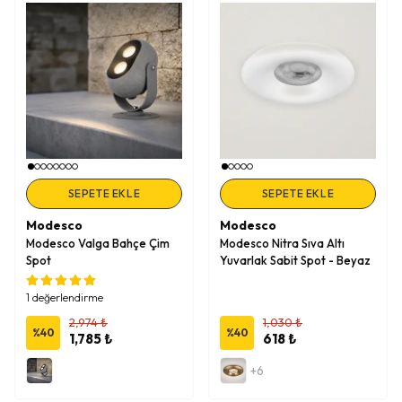
SEPETE EKLE
SEPETE EKLE
Modesco
Modesco
Modesco Valga Bahçe Çim
Modesco Nitra Sıva Altı
Spot
Yuvarlak Sabit Spot - Beyaz
1 değerlendirme
2,974 ₺
1,030 ₺
%
40
%
40
1,785 ₺
618 ₺
+6