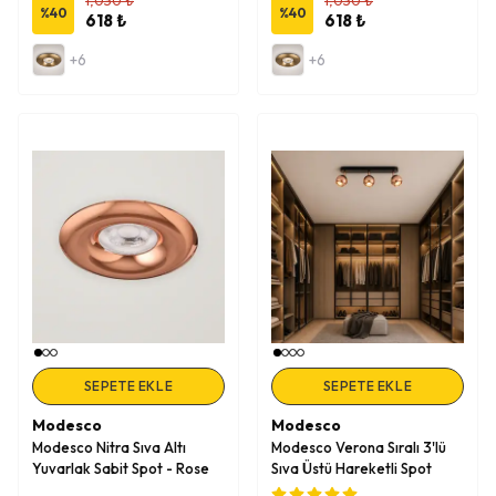
%
40
%
40
618 ₺
618 ₺
+6
+6
SEPETE EKLE
SEPETE EKLE
Modesco
Modesco
Modesco Nitra Sıva Altı
Modesco Verona Sıralı 3'lü
Yuvarlak Sabit Spot - Rose
Sıva Üstü Hareketli Spot
Gold