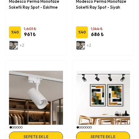
Modesco Perma Monofaze
Modesco Perma Monofaze
Soketli Ray Spot - Eskitme
Soketli Ray Spot - Siyah
1,601 ₺
1,144 ₺
%
40
%
40
961 ₺
686 ₺
+2
+2
SEPETE EKLE
SEPETE EKLE