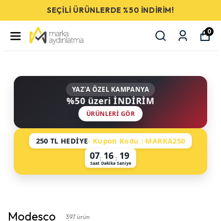
SEÇİLİ ÜRÜNLERDE %50 İNDİRİM!
0
YAZ'A ÖZEL KAMPANYA
%50 üzeri İNDİRİM
ÜRÜNLERI GÖR
250 TL HEDİYE
- Kupon Kodu : MARKA250
07
16
19
:
:
Saat
Dakika
Saniye
Modesco
397
ürün