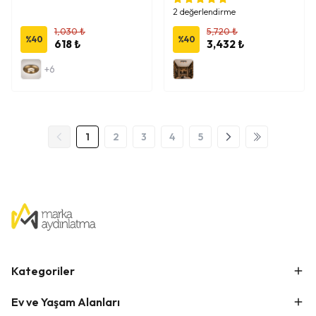
2 değerlendirme
1,030 ₺
5,720 ₺
%
40
%
40
618 ₺
3,432 ₺
+6
1
2
3
4
5
Kategoriler
Ev ve Yaşam Alanları