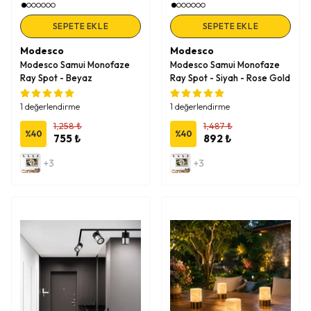
SEPETE EKLE
SEPETE EKLE
Modesco
Modesco
Modesco Samui Monofaze
Modesco Samui Monofaze
Ray Spot - Beyaz
Ray Spot - Siyah - Rose Gold
1 değerlendirme
1 değerlendirme
1,258 ₺
1,487 ₺
%
40
%
40
755 ₺
892 ₺
+3
+3