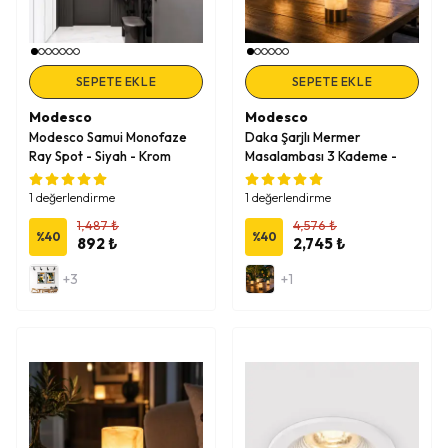
SEPETE EKLE
SEPETE EKLE
Modesco
Modesco
Modesco Samui Monofaze
Daka Şarjlı Mermer
Ray Spot - Siyah - Krom
Masalambası 3 Kademe -
Eskitme
1 değerlendirme
1 değerlendirme
1,487 ₺
4,576 ₺
%
40
%
40
892 ₺
2,745 ₺
+3
+1