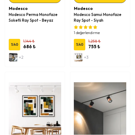
Modesco
Modesco
Modesco Perma Monofaze
Modesco Samui Monofaze
Soketli Ray Spot - Beyaz
Ray Spot - Siyah
1 değerlendirme
1,144 ₺
1,258 ₺
%
40
%
40
686 ₺
755 ₺
+2
+3