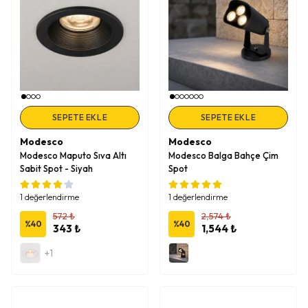
SEPETE EKLE
SEPETE EKLE
Modesco
Modesco
Modesco Maputo Sıva Altı
Modesco Balga Bahçe Çim
Sabit Spot - Siyah
Spot
1 değerlendirme
1 değerlendirme
572 ₺
2,574 ₺
%
40
%
40
343 ₺
1,544 ₺
+1