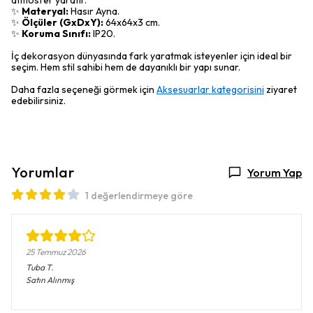
atmosfer yaratır.
✨
Materyal:
Hasır Ayna.
✨
Ölçüler (GxDxY):
64x64x3 cm.
✨
Koruma Sınıfı:
IP20.
İç dekorasyon dünyasında fark yaratmak isteyenler için ideal bir
seçim. Hem stil sahibi hem de dayanıklı bir yapı sunar.
Daha fazla seçeneği görmek için
Aksesuarlar kategorisini
ziyaret
edebilirsiniz.
Yorumlar
Yorum Yap
1 değerlendirmeye göre
25 Temmuz 2026
Tuba
T.
Satın Alınmış