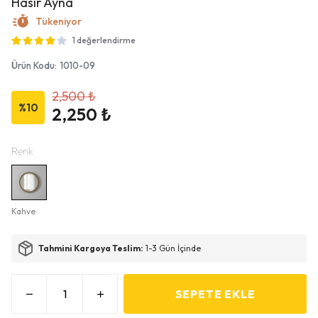
Hasır Ayna
Tükeniyor
1 değerlendirme
Ürün Kodu
:
1010-09
2,500 ₺
%
10
2,250 ₺
Renk
Kahve
Tahmini Kargoya Teslim:
1-3 Gün İçinde
SEPETE EKLE