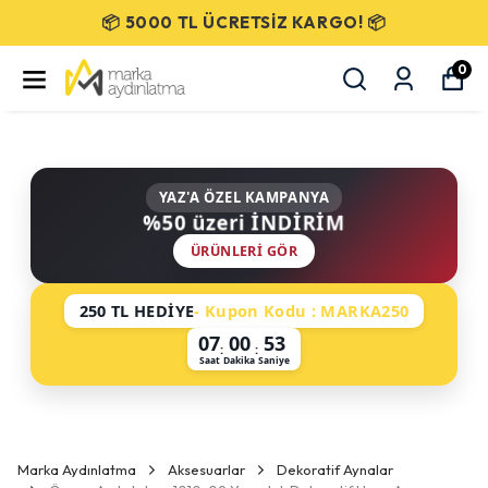
📦 5000 TL ÜCRETSİZ KARGO! 📦
0
YAZ'A ÖZEL KAMPANYA
%50 üzeri İNDİRİM
ÜRÜNLERI GÖR
250 TL HEDİYE
- Kupon Kodu : MARKA250
07
00
53
:
:
Saat
Dakika
Saniye
Marka Aydınlatma
Aksesuarlar
Dekoratif Aynalar