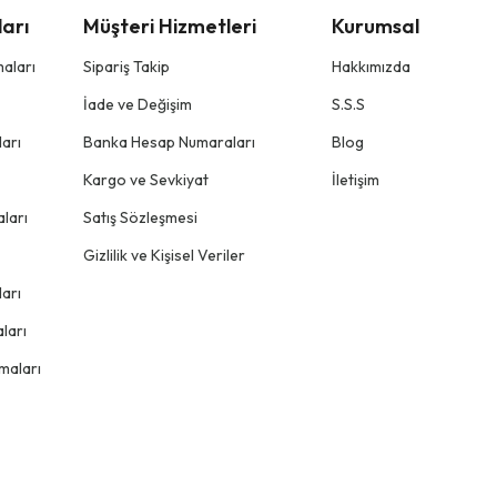
arı
Müşteri Hizmetleri
Kurumsal
aları
Sipariş Takip
Hakkımızda
İade ve Değişim
S.S.S
arı
Banka Hesap Numaraları
Blog
Kargo ve Sevkiyat
İletişim
ları
Satış Sözleşmesi
Gizlilik ve Kişisel Veriler
arı
ları
maları