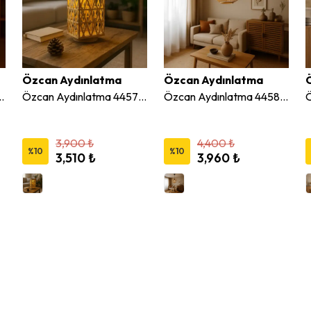
Özcan Aydınlatma
Özcan Aydınlatma
olar Hasır LED Masa Lambası
Özcan Aydınlatma 4457S-13 Solar Hasır LED Masa Lambası
Özcan Aydınlatma 4458-60 Yuvarlak Hasır Sarkıt Avize
3,900 ₺
4,400 ₺
%
10
%
10
3,510 ₺
3,960 ₺