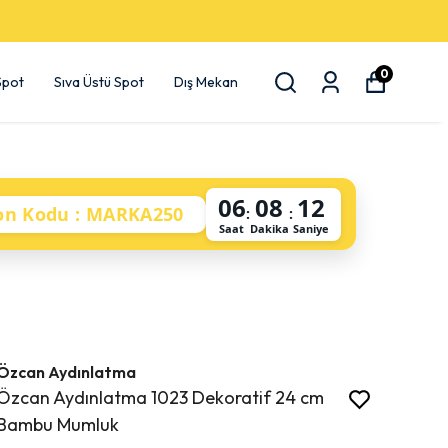
0
 Spot
Sıva Üstü Spot
Dış Mekan
06
08
11
on Kodu : MARKA250
:
:
Saat
Dakika
Saniye
Özcan Aydınlatma
Özcan Aydınlatma 1023 Dekoratif 24 cm
Bambu Mumluk