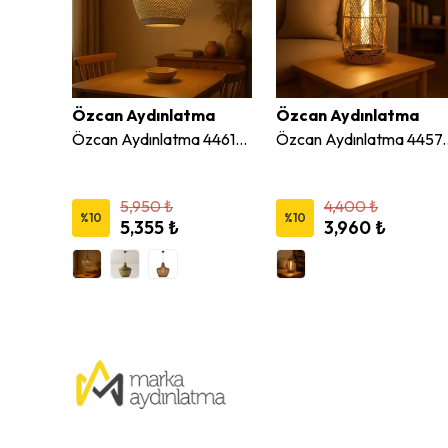
ma
Özcan Aydınlatma
Özcan Aydınlatma
Özcan Aydınlatma 4457S-12 Solar Hasır LED Masa Lambası
Özcan Aydınlatma 4461-23 Modern Hasır Sarkıt Avize
Özcan Aydınlatma 4457-S04 S
5,950 ₺
4,400 ₺
%
10
%
10
5,355 ₺
3,960 ₺