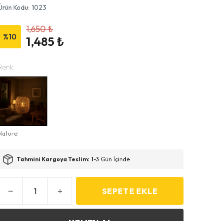
Ürün Kodu
:
1023
1,650 ₺
%
10
1,485 ₺
Renk
Naturel
Tahmini Kargoya Teslim:
1-3 Gün İçinde
SEPETE EKLE