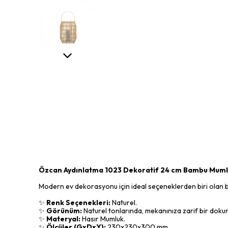
Özcan Aydınlatma 1023 Dekoratif 24 cm Bambu Mum
Modern ev dekorasyonu için ideal seçeneklerden biri olan bu
✨
Renk Seçenekleri:
Naturel.
✨
Görünüm:
Naturel tonlarında, mekanınıza zarif bir dokun
✨
Materyal:
Hasır Mumluk.
✨
Ölçüler (GxDxY):
230x230x300 mm.