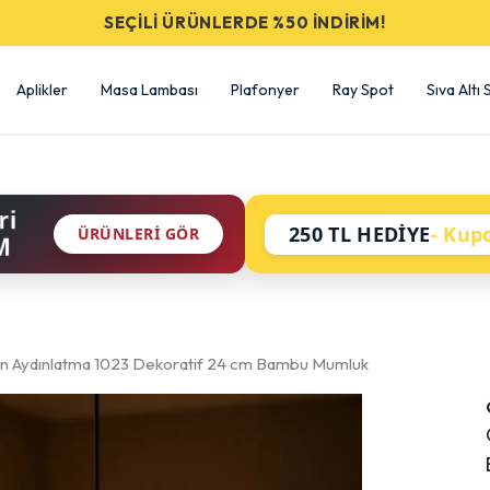
SEÇİLİ ÜRÜNLERDE %50 İNDİRİM!
Aplikler
Masa Lambası
Plafonyer
Ray Spot
Sıva Altı
ri
250 TL HEDİYE
- Kup
ÜRÜNLERI GÖR
M
n Aydınlatma 1023 Dekoratif 24 cm Bambu Mumluk