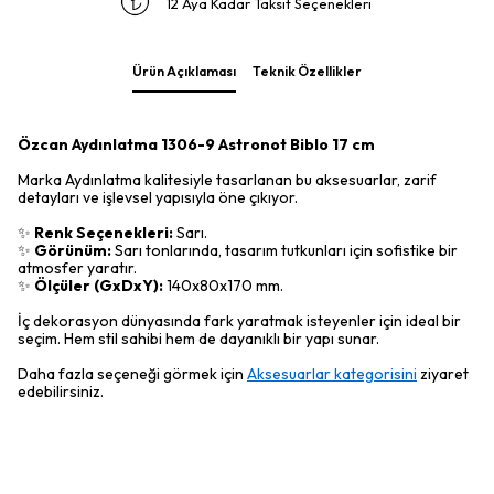
12 Aya Kadar Taksit Seçenekleri
Ürün Açıklaması
Teknik Özellikler
Özcan Aydınlatma 1306-9 Astronot Biblo 17 cm
Marka Aydınlatma kalitesiyle tasarlanan bu aksesuarlar, zarif
detayları ve işlevsel yapısıyla öne çıkıyor.
✨
Renk Seçenekleri:
Sarı.
✨
Görünüm:
Sarı tonlarında, tasarım tutkunları için sofistike bir
atmosfer yaratır.
✨
Ölçüler (GxDxY):
140x80x170 mm.
İç dekorasyon dünyasında fark yaratmak isteyenler için ideal bir
seçim. Hem stil sahibi hem de dayanıklı bir yapı sunar.
Daha fazla seçeneği görmek için
Aksesuarlar kategorisini
ziyaret
edebilirsiniz.