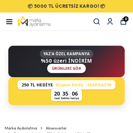
📦 5000 TL ÜCRETSİZ KARGO! 📦
0
YAZ'A ÖZEL KAMPANYA
%50 üzeri İNDİRİM
ÜRÜNLERI GÖR
250 TL HEDİYE
- Kupon Kodu : MARKA250
20
35
06
:
:
Saat
Dakika
Saniye
Marka Aydınlatma
Aksesuarlar