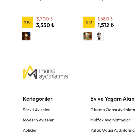
3,700 ₺
1,680 ₺
%
10
%
10
3,330 ₺
1,512 ₺
Kategoriler
Ev ve Yaşam Alanl
Sarkıt Avizeler
Oturma Odası Aydınlatm
Modern Avizeler
Mutfak Aydınlatmaları
Aplikler
Yatak Odası Aydınlatmal