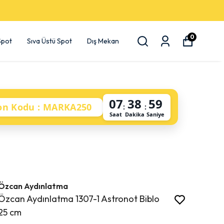
0
 Spot
Sıva Üstü Spot
Dış Mekan
07
38
58
on Kodu : MARKA250
:
:
Saat
Dakika
Saniye
Özcan Aydınlatma
Özcan Aydınlatma 1307-1 Astronot Biblo
25 cm