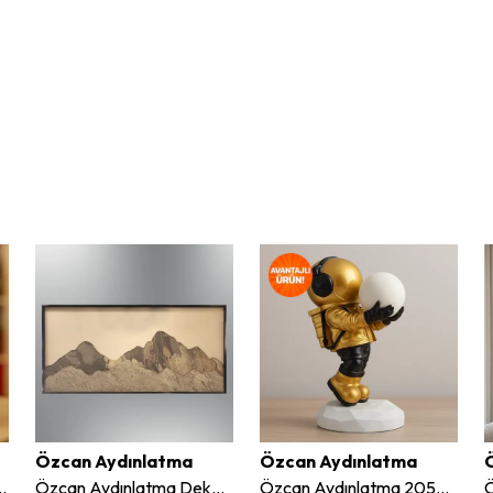
Özcan Aydınlatma
Özcan Aydınlatma
 Nino Çocuk Biblo 26 cm
Özcan Aydınlatma Dekoratif 120x 60 Cm Ledli Duvar Tablo 1450-11
Özcan Aydınlatma 2050-4 Astronot Heykel 72 cm