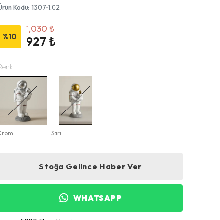
Ürün Kodu
:
1307-1.02
1,030 ₺
%
10
927 ₺
Renk
Krom
Sarı
Stoğa Gelince Haber Ver
WHATSAPP