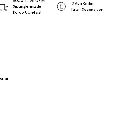
5000 TL ve Üzeri
12 Aya Kadar
Siparişlerinizde
Taksit Seçenekleri
Kargo Ücretsiz!
unar.