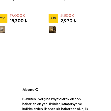
17,000 ₺
3,300 ₺
%
10
%
10
%
10
15,300 ₺
2,970 ₺
Abone Ol
E-Bülten üyeliğine kayıt olarak en son
haberler, en yeni ürünler, kampanya ve
indirimlerden ilk önce siz haberdar olun, ilk