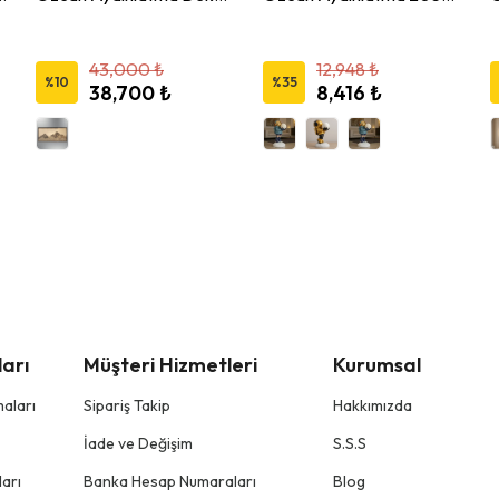
43,000 ₺
12,948 ₺
%
10
%
35
38,700 ₺
8,416 ₺
arı
Müşteri Hizmetleri
Kurumsal
aları
Sipariş Takip
Hakkımızda
İade ve Değişim
S.S.S
arı
Banka Hesap Numaraları
Blog