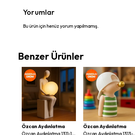
Yorumlar
Bu ürün için henüz yorum yapılmamış.
Benzer Ürünler
ma
Özcan Aydınlatma
Özcan Aydınlatma
Özcan Aydınlatma 1355S 8 Parça Top Duvar Aksesuar Seti
Özcan Aydınlatma 1311-1 Natural Led Aydınlatma Biblo 43 cm
Özcan Aydınlatma 1313-2