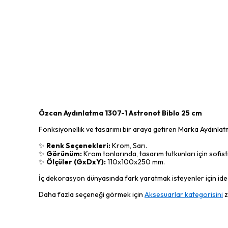
Özcan Aydınlatma 1307-1 Astronot Biblo 25 cm
Fonksiyonellik ve tasarımı bir araya getiren Marka Aydınla
✨
Renk Seçenekleri:
Krom, Sarı.
✨
Görünüm:
Krom tonlarında, tasarım tutkunları için sofist
✨
Ölçüler (GxDxY):
110x100x250 mm.
İç dekorasyon dünyasında fark yaratmak isteyenler için ideal
Daha fazla seçeneği görmek için
Aksesuarlar kategorisini
z