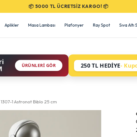
SEÇİLİ ÜRÜNLERDE %50 İNDİRİM!
Aplikler
Masa Lambası
Plafonyer
Ray Spot
Sıva Altı
ri
250 TL HEDİYE
- Kup
ÜRÜNLERI GÖR
M
1307-1 Astronot Biblo 25 cm