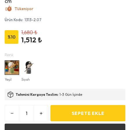
cm
Tükeniyor
Ürün Kodu
:
1313-2.07
1,680 ₺
%
10
1,512 ₺
Renk
Yeşil
Siyah
Tahmini Kargoya Teslim:
1-3 Gün İçinde
SEPETE EKLE