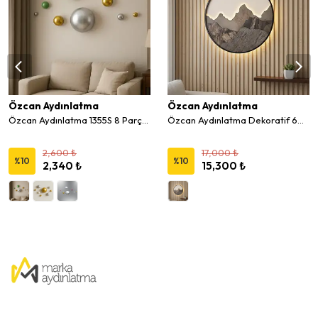
Özcan Aydınlatma
Özcan Aydınlatma
Özcan Aydınlatma 1355S 8 Parça Top Duvar Aksesuar Seti
Özcan Aydınlatma Dekoratif 60 Cm Ledli Duvar Tablo 1450-09
2,600 ₺
17,000 ₺
%
10
%
10
2,340 ₺
15,300 ₺