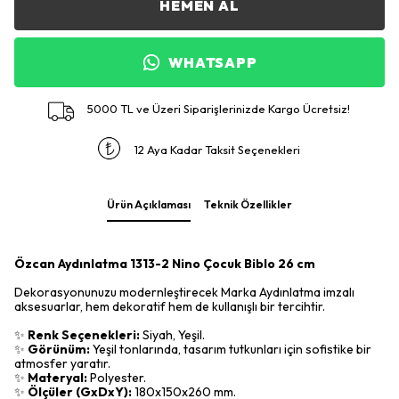
HEMEN AL
WHATSAPP
5000 TL ve Üzeri Siparişlerinizde Kargo Ücretsiz!
12 Aya Kadar Taksit Seçenekleri
Ürün Açıklaması
Teknik Özellikler
Özcan Aydınlatma 1313-2 Nino Çocuk Biblo 26 cm
Dekorasyonunuzu modernleştirecek Marka Aydınlatma imzalı
aksesuarlar, hem dekoratif hem de kullanışlı bir tercihtir.
✨
Renk Seçenekleri:
Siyah, Yeşil.
✨
Görünüm:
Yeşil tonlarında, tasarım tutkunları için sofistike bir
atmosfer yaratır.
✨
Materyal:
Polyester.
✨
Ölçüler (GxDxY):
180x150x260 mm.