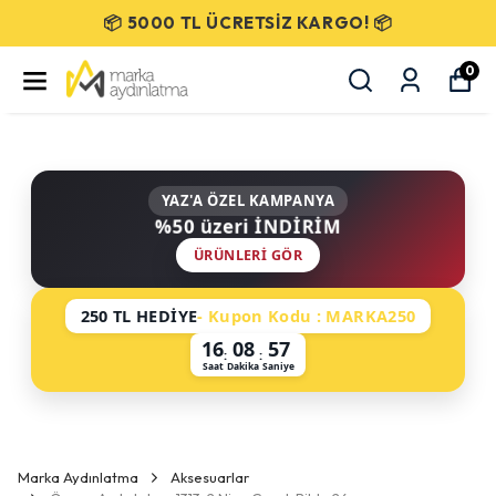
SEÇİLİ ÜRÜNLERDE %50 İNDİRİM!
0
YAZ'A ÖZEL KAMPANYA
%50 üzeri İNDİRİM
ÜRÜNLERI GÖR
250 TL HEDİYE
- Kupon Kodu : MARKA250
16
08
57
:
:
Saat
Dakika
Saniye
Marka Aydınlatma
Aksesuarlar