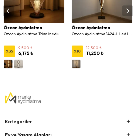
Özcan Aydınlatma
Özcan Aydınlatma
Özcan Aydınlatma Trian Medium Dekoratif Kafesli Lambader
Özcan Aydınlatma 1424-L Led Lambader Köşe Aydınlatma
9,500 ₺
12,500 ₺
%
35
%
10
6,175 ₺
11,250 ₺
Kategoriler
Ev ve Yaşam Alanları