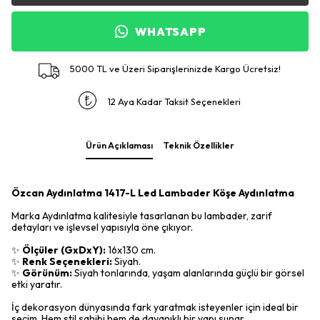
WHATSAPP
5000 TL ve Üzeri Siparişlerinizde Kargo Ücretsiz!
12 Aya Kadar Taksit Seçenekleri
Ürün Açıklaması
Teknik Özellikler
Özcan Aydınlatma 1417-L Led Lambader Köşe Aydınlatma
Marka Aydınlatma kalitesiyle tasarlanan bu lambader, zarif
detayları ve işlevsel yapısıyla öne çıkıyor.
✨
Ölçüler (GxDxY):
16x130 cm.
✨
Renk Seçenekleri:
Siyah.
✨
Görünüm:
Siyah tonlarında, yaşam alanlarında güçlü bir görsel
etki yaratır.
İç dekorasyon dünyasında fark yaratmak isteyenler için ideal bir
seçim. Hem stil sahibi hem de dayanıklı bir yapı sunar.