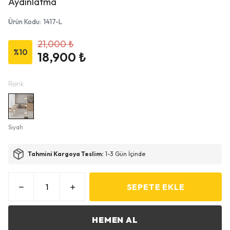
Aydınlatma
Ürün Kodu
:
1417-L
21,000 ₺
%
10
18,900 ₺
Renk
Siyah
Tahmini Kargoya Teslim:
1-3 Gün İçinde
SEPETE EKLE
HEMEN AL