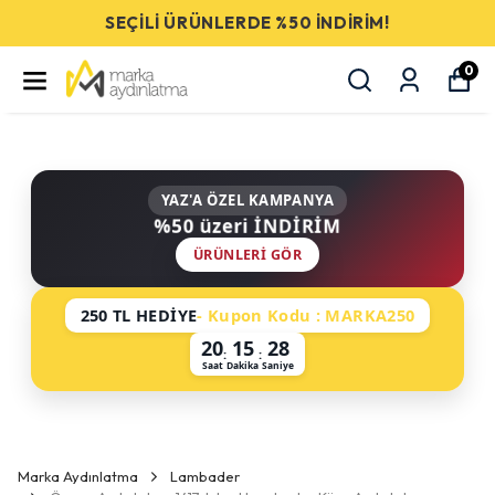
SEÇİLİ ÜRÜNLERDE %50 İNDİRİM!
0
YAZ'A ÖZEL KAMPANYA
%50 üzeri İNDİRİM
ÜRÜNLERI GÖR
250 TL HEDİYE
- Kupon Kodu : MARKA250
20
15
28
:
:
Saat
Dakika
Saniye
Marka Aydınlatma
Lambader