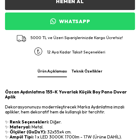
HEMEN AL
WHATSAPP
5000 TL ve Üzeri Siparişlerinizde Kargo Ücretsiz!
12 Aya Kadar Taksit Seçenekleri
Ürün Açıklaması
Teknik Özellikler
Özcan Aydınlatma 155-K Yuvarlak Küçük Boy Pano Duvar
Aplik
Dekorasyonunuzu modernleştirecek Marka Aydınlatma imzalı
aplikler, hem dekoratif hem de kullanışlı bir tercihtir.
✨
Renk Seçenekleri:
Diğer.
✨
Materyal:
Metal.
✨
Ölçüler (GxDxY):
32x55x4 cm.
✨
Ampül Tipi:
1 x LED 3000K 1700lm - 17W (Ürüne DAHİL).