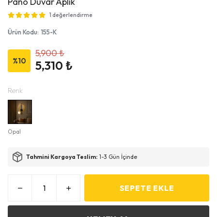
Pano Duvar Aplik
1 değerlendirme
Ürün Kodu
:
155-K
5,900 ₺
%
10
5,310 ₺
Renk
Opal
Tahmini Kargoya Teslim:
1-3 Gün İçinde
SEPETE EKLE