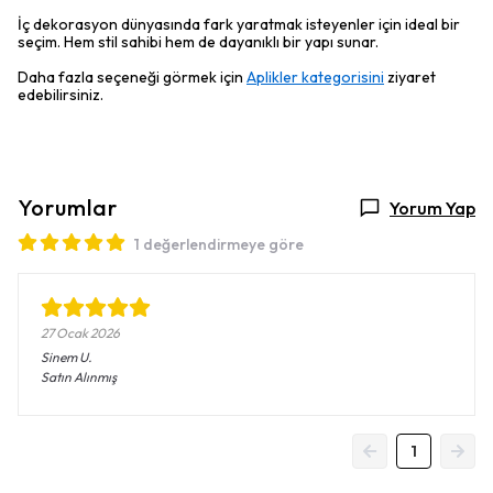
İç dekorasyon dünyasında fark yaratmak isteyenler için ideal bir
seçim. Hem stil sahibi hem de dayanıklı bir yapı sunar.
Daha fazla seçeneği görmek için
Aplikler kategorisini
ziyaret
edebilirsiniz.
Yorumlar
Yorum Yap
1 değerlendirmeye göre
27 Ocak 2026
Sinem
U.
Satın Alınmış
1