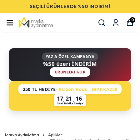
SEÇİLİ ÜRÜNLERDE %50 İNDİRİM!
0
YAZ'A ÖZEL KAMPANYA
%50 üzeri İNDİRİM
ÜRÜNLERI GÖR
250 TL HEDİYE
- Kupon Kodu : MARKA250
17
21
15
:
:
Saat
Dakika
Saniye
Marka Aydınlatma
Aplikler