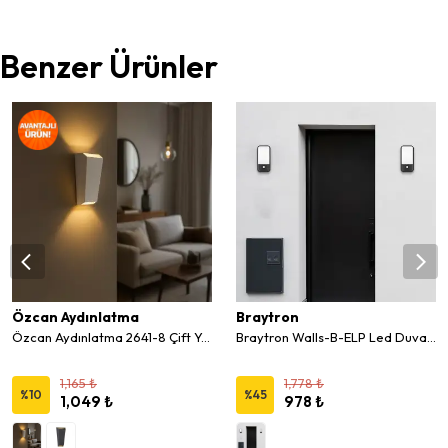
Benzer Ürünler
Özcan Aydınlatma
Braytron
Özcan Aydınlatma 2641-8 Çift Yönlü Dekoratif Led Duvar Aplik
Braytron Walls-B-ELP Led Duvar Aplik Sensörlü 20W
1,165 ₺
1,778 ₺
%
10
%
45
1,049 ₺
978 ₺