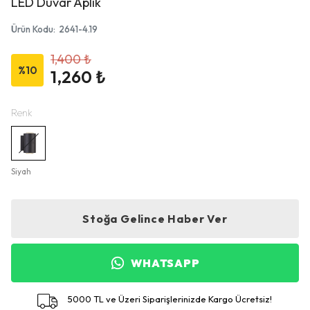
LED Duvar Aplik
Ürün Kodu
:
2641-4.19
1,400 ₺
%
10
1,260 ₺
Renk
Siyah
Stoğa Gelince Haber Ver
WHATSAPP
5000 TL ve Üzeri Siparişlerinizde Kargo Ücretsiz!