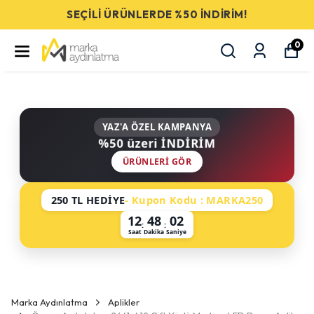
SEÇİLİ ÜRÜNLERDE %50 İNDİRİM!
0
YAZ'A ÖZEL KAMPANYA
%50 üzeri İNDİRİM
ÜRÜNLERI GÖR
250 TL HEDİYE
- Kupon Kodu : MARKA250
12
48
02
:
:
Saat
Dakika
Saniye
Marka Aydınlatma
Aplikler