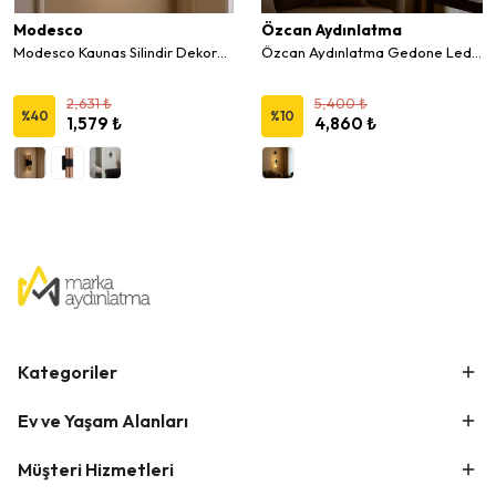
Modesco
Özcan Aydınlatma
Modesco Kaunas Silindir Dekoratif Duvar Aplik
Özcan Aydınlatma Gedone Led Duvar Aplik 3115-APL
2,631 ₺
5,400 ₺
%
40
%
10
1,579 ₺
4,860 ₺
Kategoriler
Ev ve Yaşam Alanları
Müşteri Hizmetleri