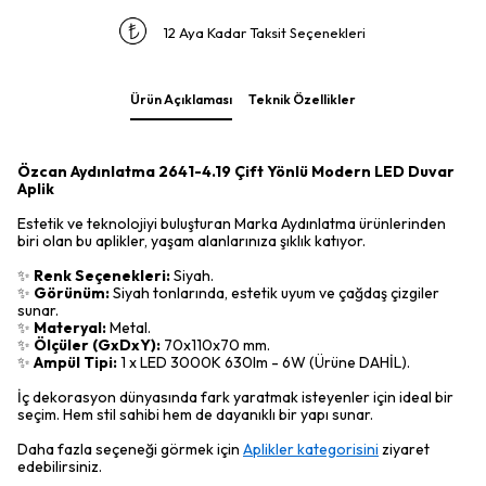
12 Aya Kadar Taksit Seçenekleri
Ürün Açıklaması
Teknik Özellikler
Özcan Aydınlatma 2641-4.19 Çift Yönlü Modern LED Duvar
Aplik
Estetik ve teknolojiyi buluşturan Marka Aydınlatma ürünlerinden
biri olan bu aplikler, yaşam alanlarınıza şıklık katıyor.
✨
Renk Seçenekleri:
Siyah.
✨
Görünüm:
Siyah tonlarında, estetik uyum ve çağdaş çizgiler
sunar.
✨
Materyal:
Metal.
✨
Ölçüler (GxDxY):
70x110x70 mm.
✨
Ampül Tipi:
1 x LED 3000K 630lm - 6W (Ürüne DAHİL).
İç dekorasyon dünyasında fark yaratmak isteyenler için ideal bir
seçim. Hem stil sahibi hem de dayanıklı bir yapı sunar.
Daha fazla seçeneği görmek için
Aplikler kategorisini
ziyaret
edebilirsiniz.