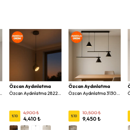
Özcan Aydınlatma
Özcan Aydınlatma
Yuvarlak Modern Kafes Sarkıt Avize
Özcan Aydınlatma 2822-1A Tekli Dekoratif Led Sarkıt Avize
Özcan Aydınlatma 3130-3A 3'lü Metal Çan Sarkıt Avize
4,900 ₺
10,500 ₺
%
10
%
10
4,410 ₺
9,450 ₺