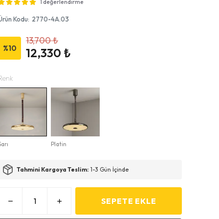
1 değerlendirme
Ürün Kodu
:
2770-4A.03
13,700 ₺
%
10
12,330 ₺
Renk
Sarı
Platin
Tahmini Kargoya Teslim:
1-3 Gün İçinde
SEPETE EKLE