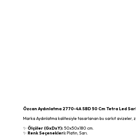
Özcan Aydınlatma 2770-4A SBD 50 Cm Tetra Led Sar
Marka Aydınlatma kalitesiyle tasarlanan bu sarkıt avizeler, za
✨
Ölçüler (GxDxY):
50x50x180 cm.
✨
Renk Seçenekleri:
Platin, Sarı.