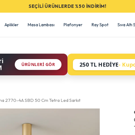
SEÇİLİ ÜRÜNLERDE %50 İNDİRİM!
Aplikler
Masa Lambası
Plafonyer
Ray Spot
Sıva Altı
ri
250 TL HEDİYE
- Kup
ÜRÜNLERI GÖR
M
ma 2770-4A SBD 50 Cm Tetra Led Sarkıt