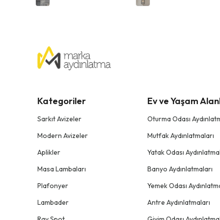
Kategoriler
Ev ve Yaşam Alanl
Sarkıt Avizeler
Oturma Odası Aydınlatm
Modern Avizeler
Mutfak Aydınlatmaları
Aplikler
Yatak Odası Aydınlatmal
Masa Lambaları
Banyo Aydınlatmaları
Plafonyer
Yemek Odası Aydınlatma
Lambader
Antre Aydınlatmaları
Ray Spot
Giyim Odası Aydınlatmal