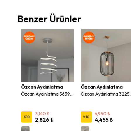
Benzer Ürünler
ma
Özcan Aydınlatma
Özcan Aydınlatma
Özcan Aydınlatma 3150-2A Mikado 4'lü Sarkıt Avize
Özcan Aydınlatma 5639-2A Spring Dekoratif Led Sarkıt Avize
Özcan Aydınlatma 3225-3 
3,140 ₺
4,950 ₺
%
10
%
10
2,826 ₺
4,455 ₺