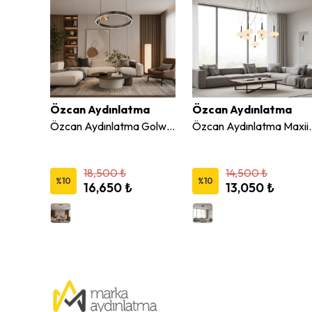
Özcan Aydınlatma
Özcan Aydınlatma
Modesco Lofoten 3'lü Dekoratif Avize
Özcan Aydınlatma Golwei Led Avize 60 Cm
Özcan Aydınlatma M
18,500 ₺
14,500 ₺
%
10
%
10
16,650 ₺
13,050 ₺