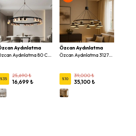
Özcan Aydınlatma
Özcan Aydınlatma
Özcan
Özcan Aydınlatma 80 Cm Cog Dekoratif Led Avize
Özcan Aydınlatma 3127-9A Platin 9'Lu Foola Led Avize 3 Renk
25,690 ₺
39,000 ₺
%
35
%
10
%
10
16,699 ₺
35,100 ₺