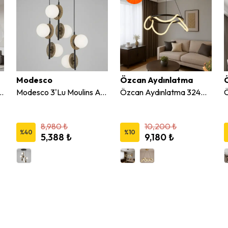
Modesco
Özcan Aydınlatma
axii 7'Li Led Avize 2910-7A
Modesco 3'Lu Moulins Avize
Özcan Aydınlatma 3240-2A Yuvarlak 60 cm Hortum Led Avize
8,980 ₺
10,200 ₺
%
40
%
10
5,388 ₺
9,180 ₺