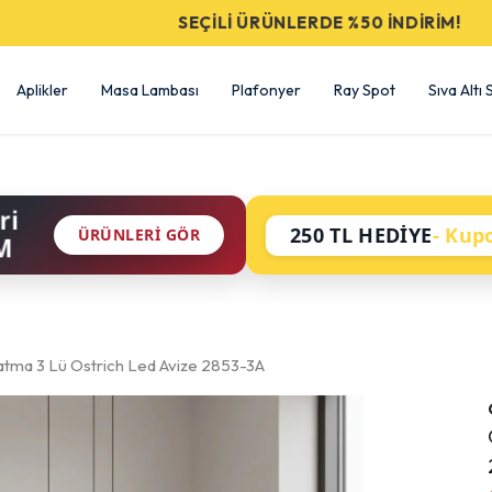
SEÇİLİ ÜRÜNLERDE %50 İNDİRİM!
Aplikler
Masa Lambası
Plafonyer
Ray Spot
Sıva Altı
ri
250 TL HEDİYE
- Kup
ÜRÜNLERI GÖR
M
atma 3 Lü Ostrich Led Avize 2853-3A