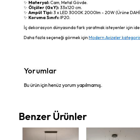
✨
Materyal:
Cam, Metal Gövde.
✨
Ölçüler (GxY):
33x120 cm.
✨
Ampül Tipi:
3 x LED 3000K 2000lm - 20W (Ürüne DAHİ
✨
Koruma Sınıfı:
IP20.
İç dekorasyon dünyasında fark yaratmak isteyenler için ideal
Daha fazla seçeneği görmek için
Modern Avizeler kategoris
Yorumlar
Bu ürün için henüz yorum yapılmamış.
Benzer Ürünler