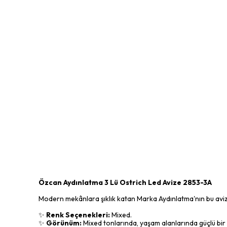
Özcan Aydınlatma 3 Lü Ostrich Led Avize 2853-3A
Modern mekânlara şıklık katan Marka Aydınlatma'nın bu avize m
✨
Renk Seçenekleri:
Mixed.
✨
Görünüm:
Mixed tonlarında, yaşam alanlarında güçlü bir g