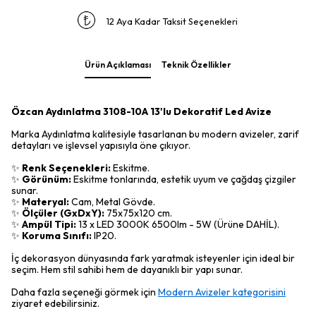
12 Aya Kadar Taksit Seçenekleri
Ürün Açıklaması
Teknik Özellikler
Özcan Aydınlatma 3108-10A 13'lu Dekoratif Led Avize
Marka Aydınlatma kalitesiyle tasarlanan bu modern avizeler, zarif
detayları ve işlevsel yapısıyla öne çıkıyor.
✨
Renk Seçenekleri:
Eskitme.
✨
Görünüm:
Eskitme tonlarında, estetik uyum ve çağdaş çizgiler
sunar.
✨
Materyal:
Cam, Metal Gövde.
✨
Ölçüler (GxDxY):
75x75x120 cm.
✨
Ampül Tipi:
13 x LED 3000K 6500lm - 5W (Ürüne DAHİL).
✨
Koruma Sınıfı:
IP20.
İç dekorasyon dünyasında fark yaratmak isteyenler için ideal bir
seçim. Hem stil sahibi hem de dayanıklı bir yapı sunar.
Daha fazla seçeneği görmek için
Modern Avizeler kategorisini
ziyaret edebilirsiniz.