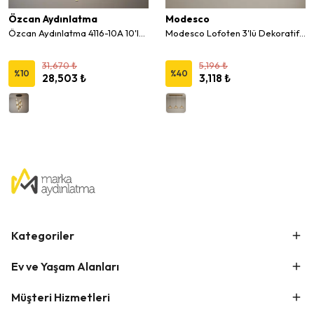
Özcan Aydınlatma
Modesco
Özcan Aydınlatma 4116-10A 10'lu Dekoratif Led Avize
Modesco Lofoten 3'lü Dekoratif Sıralı Avize
31,670 ₺
5,196 ₺
%
10
%
40
28,503 ₺
3,118 ₺
Kategoriler
Ev ve Yaşam Alanları
Müşteri Hizmetleri