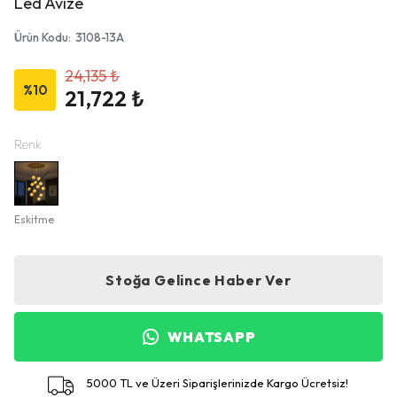
Led Avize
Ürün Kodu
:
3108-13A
24,135 ₺
%
10
21,722 ₺
Renk
Eskitme
Stoğa Gelince Haber Ver
WHATSAPP
5000 TL ve Üzeri Siparişlerinizde Kargo Ücretsiz!