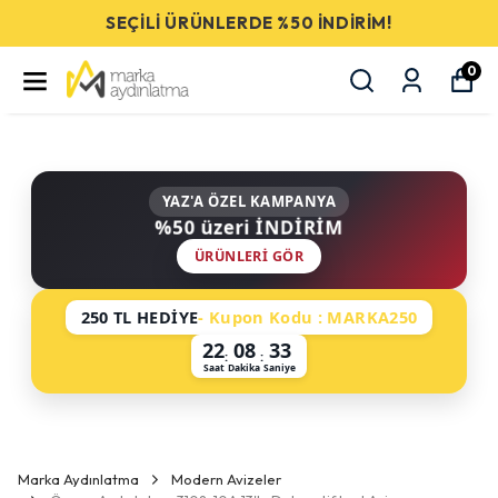
SEÇİLİ ÜRÜNLERDE %50 İNDİRİM!
0
YAZ'A ÖZEL KAMPANYA
%50 üzeri İNDİRİM
ÜRÜNLERI GÖR
250 TL HEDİYE
- Kupon Kodu : MARKA250
22
08
33
:
:
Saat
Dakika
Saniye
Marka Aydınlatma
Modern Avizeler