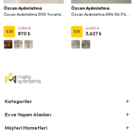
Özcan Aydınlatma
Özcan Aydınlatma
Özcan Aydınlatma 3105 Yuvarlak Mermer Desenli Sarkıt Avize
Özcan Aydınlatma 4134-3A 3'lü Merkür Led Sarkıt Avize
1,330 ₺
4,030 ₺
%
35
%
10
870 ₺
3,627 ₺
Kategoriler
Ev ve Yaşam Alanları
Müşteri Hizmetleri