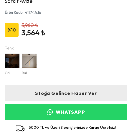
Sarkıt Avize
Ürün Kodu
:
4117-1A.16
3,960 ₺
%
10
3,564 ₺
Renk
Gri
Bal
Stoğa Gelince Haber Ver
WHATSAPP
5000 TL ve Üzeri Siparişlerinizde Kargo Ücretsiz!