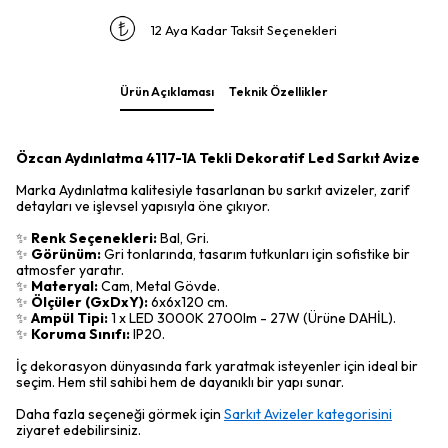
12 Aya Kadar Taksit Seçenekleri
Ürün Açıklaması
Teknik Özellikler
Özcan Aydınlatma 4117-1A Tekli Dekoratif Led Sarkıt Avize
Marka Aydınlatma kalitesiyle tasarlanan bu sarkıt avizeler, zarif
detayları ve işlevsel yapısıyla öne çıkıyor.
✨
Renk Seçenekleri:
Bal, Gri.
✨
Görünüm:
Gri tonlarında, tasarım tutkunları için sofistike bir
atmosfer yaratır.
✨
Materyal:
Cam, Metal Gövde.
✨
Ölçüler (GxDxY):
6x6x120 cm.
✨
Ampül Tipi:
1 x LED 3000K 2700lm - 27W (Ürüne DAHİL).
✨
Koruma Sınıfı:
IP20.
İç dekorasyon dünyasında fark yaratmak isteyenler için ideal bir
seçim. Hem stil sahibi hem de dayanıklı bir yapı sunar.
Daha fazla seçeneği görmek için
Sarkıt Avizeler kategorisini
ziyaret edebilirsiniz.