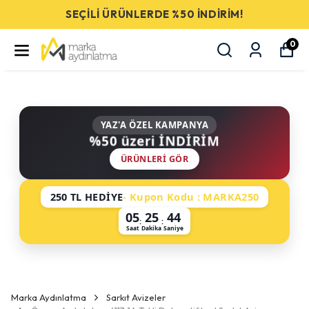
SEÇİLİ ÜRÜNLERDE %50 İNDİRİM!
0
YAZ'A ÖZEL KAMPANYA
%50 üzeri İNDİRİM
ÜRÜNLERI GÖR
250 TL HEDİYE
- Kupon Kodu : MARKA250
05
25
43
:
:
Saat
Dakika
Saniye
Marka Aydınlatma
Sarkıt Avizeler