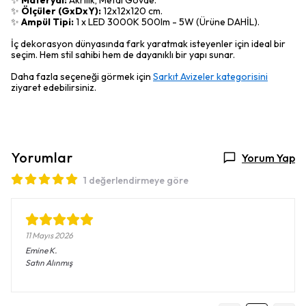
✨
Materyal:
Akrilik, Metal Gövde.
✨
Ölçüler (GxDxY):
12x12x120 cm.
✨
Ampül Tipi:
1 x LED 3000K 500lm - 5W (Ürüne DAHİL).
İç dekorasyon dünyasında fark yaratmak isteyenler için ideal bir
seçim. Hem stil sahibi hem de dayanıklı bir yapı sunar.
Daha fazla seçeneği görmek için
Sarkıt Avizeler kategorisini
ziyaret edebilirsiniz.
Yorumlar
Yorum Yap
1 değerlendirmeye göre
11 Mayıs 2026
Emine
K.
Satın Alınmış