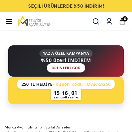
SEÇİLİ ÜRÜNLERDE %50 İNDİRİM!
0
YAZ'A ÖZEL KAMPANYA
%50 üzeri İNDİRİM
ÜRÜNLERI GÖR
250 TL HEDİYE
- Kupon Kodu : MARKA250
15
16
01
:
:
Saat
Dakika
Saniye
Marka Aydınlatma
Sarkıt Avizeler