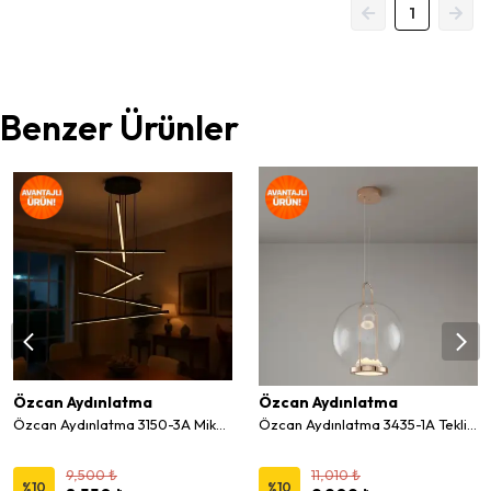
1
Benzer Ürünler
Özcan Aydınlatma
Özcan Aydınlatma
Özcan Aydınlatma 3150-3A Mikado 6'lı Sarkıt Avize
Özcan Aydınlatma 3435-1A Tekli Modern Cam LED Sarkıt Avize
9,500 ₺
11,010 ₺
%
10
%
10