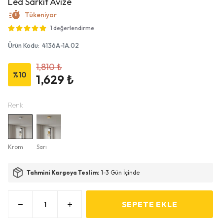
Led Sarkıt Avize
Tükeniyor
1 değerlendirme
Ürün Kodu
:
4136A-1A.02
1,810 ₺
%
10
1,629 ₺
Renk
Krom
Sarı
Tahmini Kargoya Teslim:
1-3 Gün İçinde
SEPETE EKLE