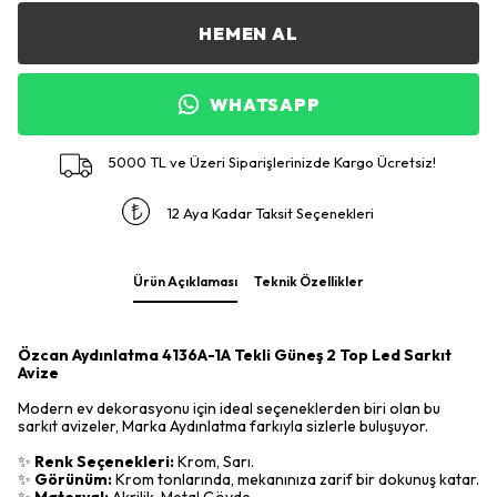
HEMEN AL
WHATSAPP
5000 TL ve Üzeri Siparişlerinizde Kargo Ücretsiz!
12 Aya Kadar Taksit Seçenekleri
Ürün Açıklaması
Teknik Özellikler
Özcan Aydınlatma 4136A-1A Tekli Güneş 2 Top Led Sarkıt
Avize
Modern ev dekorasyonu için ideal seçeneklerden biri olan bu
sarkıt avizeler, Marka Aydınlatma farkıyla sizlerle buluşuyor.
✨
Renk Seçenekleri:
Krom, Sarı.
✨
Görünüm:
Krom tonlarında, mekanınıza zarif bir dokunuş katar.