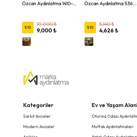
Özcan Aydınlatma 4134-1 Tekli Merkür Led Armatür Avize
Özcan Aydınlatma 1410-10 Yuvarlak 50 cm LED Armatür Avize
Özcan Aydınlatma 5360K-25 25'li Kare LED Armatür Avize
10,000 ₺
5,140 ₺
%
10
%
10
9,000 ₺
4,626 ₺
Kategoriler
Ev ve Yaşam Alanl
Sarkıt Avizeler
Oturma Odası Aydınlatm
Modern Avizeler
Mutfak Aydınlatmaları
Aplikler
Yatak Odası Aydınlatmal