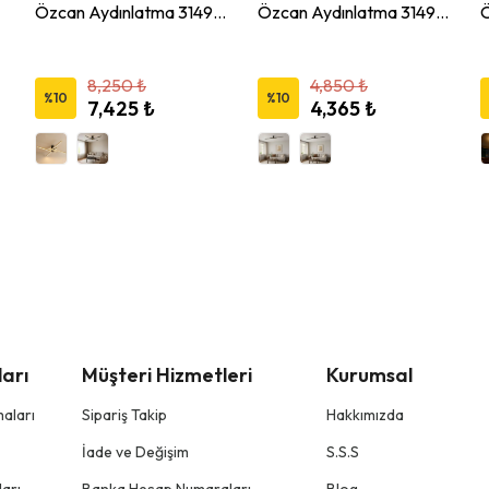
Özcan Aydınlatma 3149-3 Kare Büyük 4 Çubuk LED Armatür Avize
Özcan Aydınlatma 3149-1 2 Çubuklu Led Armatür Avize
8,250 ₺
4,850 ₺
%
10
%
10
7,425 ₺
4,365 ₺
arı
Müşteri Hizmetleri
Kurumsal
aları
Sipariş Takip
Hakkımızda
İade ve Değişim
S.S.S
arı
Banka Hesap Numaraları
Blog