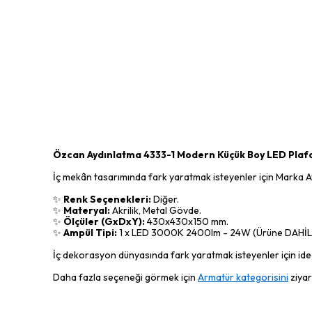
Özcan Aydınlatma 4333-1 Modern Küçük Boy LED Plaf
İç mekân tasarımında fark yaratmak isteyenler için Marka Ayd
✨
Renk Seçenekleri:
Diğer.
✨
Materyal:
Akrilik, Metal Gövde.
✨
Ölçüler (GxDxY):
430x430x150 mm.
✨
Ampül Tipi:
1 x LED 3000K 2400lm - 24W (Ürüne DAHİL
İç dekorasyon dünyasında fark yaratmak isteyenler için ideal
Daha fazla seçeneği görmek için
Armatür kategorisini
ziyar