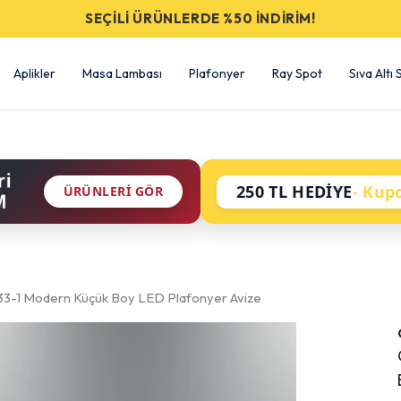
SEÇİLİ ÜRÜNLERDE %50 İNDİRİM!
Aplikler
Masa Lambası
Plafonyer
Ray Spot
Sıva Altı
ri
250 TL HEDİYE
- Kup
ÜRÜNLERI GÖR
M
33-1 Modern Küçük Boy LED Plafonyer Avize