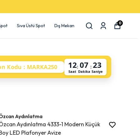
0
 Spot
Sıva Üstü Spot
Dış Mekan
12
07
22
on Kodu : MARKA250
:
:
Saat
Dakika
Saniye
Özcan Aydınlatma
Özcan Aydınlatma 4333-1 Modern Küçük
Boy LED Plafonyer Avize