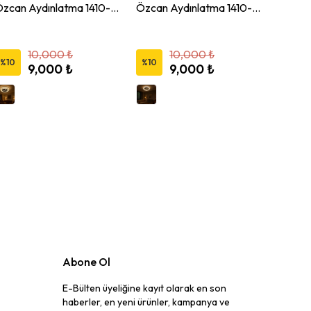
Özcan Aydınlatma 1410-08 Yuvarlak 50 cm Led Plafonyer Avize
Özcan Aydınlatma 1410-07 Yuvarlak 50 cm LED Armatür Avize
10,000 ₺
10,000 ₺
%
10
%
10
%
10
9,000 ₺
9,000 ₺
Abone Ol
E-Bülten üyeliğine kayıt olarak en son
haberler, en yeni ürünler, kampanya ve