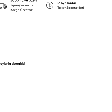
5000 TL ve Üzeri
12 Aya Kadar
Siparişlerinizde
Taksit Seçenekleri
Kargo Ücretsiz!
aylarla donatıldı.