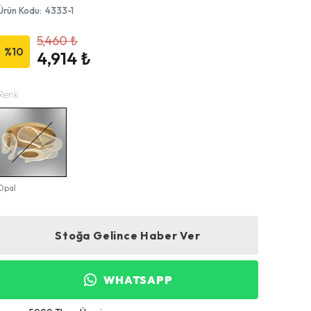
Ürün Kodu
:
4333-1
5,460 ₺
%
10
4,914 ₺
Renk
Opal
Stoğa Gelince Haber Ver
WHATSAPP