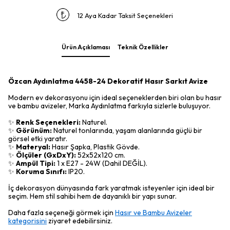
12 Aya Kadar Taksit Seçenekleri
Ürün Açıklaması
Teknik Özellikler
Özcan Aydınlatma 4458-24 Dekoratif Hasır Sarkıt Avize
Modern ev dekorasyonu için ideal seçeneklerden biri olan bu hasır
ve bambu avizeler, Marka Aydınlatma farkıyla sizlerle buluşuyor.
✨
Renk Seçenekleri:
Naturel.
✨
Görünüm:
Naturel tonlarında, yaşam alanlarında güçlü bir
görsel etki yaratır.
✨
Materyal:
Hasır Şapka, Plastik Gövde.
✨
Ölçüler (GxDxY):
52x52x120 cm.
✨
Ampül Tipi:
1 x E27 - 24W (Dahil DEĞİL).
✨
Koruma Sınıfı:
IP20.
İç dekorasyon dünyasında fark yaratmak isteyenler için ideal bir
seçim. Hem stil sahibi hem de dayanıklı bir yapı sunar.
Daha fazla seçeneği görmek için
Hasır ve Bambu Avizeler
kategorisini
ziyaret edebilirsiniz.