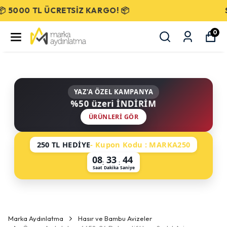
SEÇİLİ ÜRÜNLERDE %50 İNDİRİM!
0
YAZ'A ÖZEL KAMPANYA
%50 üzeri İNDİRİM
ÜRÜNLERI GÖR
250 TL HEDİYE
- Kupon Kodu : MARKA250
08
33
44
:
:
Saat
Dakika
Saniye
Marka Aydınlatma
Hasır ve Bambu Avizeler