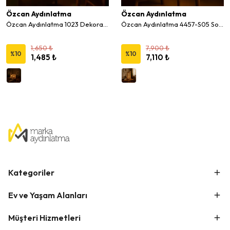
Özcan Aydınlatma
Özcan Aydınlatma
Özcan Aydınlatma 1023 Dekoratif 24 cm Bambu Mumluk
Özcan Aydınlatma 4457-S05 Solar Hasır LED Masa Lambası
1,650 ₺
7,900 ₺
%
10
%
10
1,485 ₺
7,110 ₺
Kategoriler
Ev ve Yaşam Alanları
Müşteri Hizmetleri