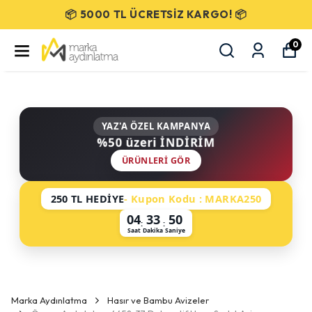
SEÇİLİ ÜRÜNLERDE %50 İNDİRİM!
0
YAZ'A ÖZEL KAMPANYA
%50 üzeri İNDİRİM
ÜRÜNLERI GÖR
250 TL HEDİYE
- Kupon Kodu : MARKA250
04
33
50
:
:
Saat
Dakika
Saniye
Marka Aydınlatma
Hasır ve Bambu Avizeler