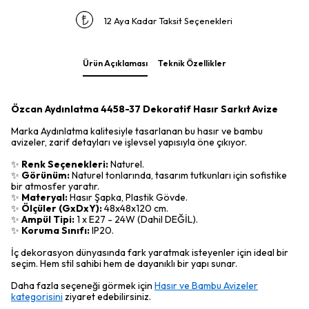
12 Aya Kadar Taksit Seçenekleri
Ürün Açıklaması
Teknik Özellikler
Özcan Aydınlatma 4458-37 Dekoratif Hasır Sarkıt Avize
Marka Aydınlatma kalitesiyle tasarlanan bu hasır ve bambu
avizeler, zarif detayları ve işlevsel yapısıyla öne çıkıyor.
✨
Renk Seçenekleri:
Naturel.
✨
Görünüm:
Naturel tonlarında, tasarım tutkunları için sofistike
bir atmosfer yaratır.
✨
Materyal:
Hasır Şapka, Plastik Gövde.
✨
Ölçüler (GxDxY):
48x48x120 cm.
✨
Ampül Tipi:
1 x E27 - 24W (Dahil DEĞİL).
✨
Koruma Sınıfı:
IP20.
İç dekorasyon dünyasında fark yaratmak isteyenler için ideal bir
seçim. Hem stil sahibi hem de dayanıklı bir yapı sunar.
Daha fazla seçeneği görmek için
Hasır ve Bambu Avizeler
kategorisini
ziyaret edebilirsiniz.