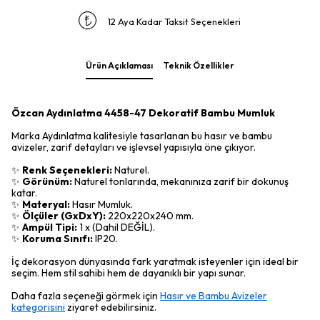
12 Aya Kadar Taksit Seçenekleri
Ürün Açıklaması
Teknik Özellikler
Özcan Aydınlatma 4458-47 Dekoratif Bambu Mumluk
Marka Aydınlatma kalitesiyle tasarlanan bu hasır ve bambu
avizeler, zarif detayları ve işlevsel yapısıyla öne çıkıyor.
✨
Renk Seçenekleri:
Naturel.
✨
Görünüm:
Naturel tonlarında, mekanınıza zarif bir dokunuş
katar.
✨
Materyal:
Hasır Mumluk.
✨
Ölçüler (GxDxY):
220x220x240 mm.
✨
Ampül Tipi:
1 x (Dahil DEĞİL).
✨
Koruma Sınıfı:
IP20.
İç dekorasyon dünyasında fark yaratmak isteyenler için ideal bir
seçim. Hem stil sahibi hem de dayanıklı bir yapı sunar.
Daha fazla seçeneği görmek için
Hasır ve Bambu Avizeler
kategorisini
ziyaret edebilirsiniz.