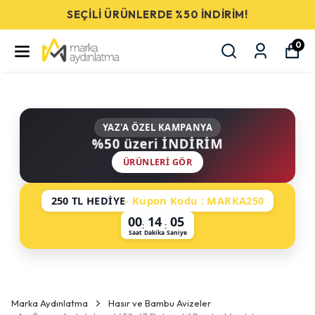
SEÇİLİ ÜRÜNLERDE %50 İNDİRİM!
0
YAZ'A ÖZEL KAMPANYA
%50 üzeri İNDİRİM
ÜRÜNLERI GÖR
250 TL HEDİYE
- Kupon Kodu : MARKA250
00
14
05
:
:
Saat
Dakika
Saniye
Marka Aydınlatma
Hasır ve Bambu Avizeler