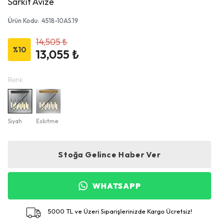
Sarkıt Avize
Ürün Kodu
:
4518-10AS.19
14,505 ₺
%
10
13,055 ₺
Renk
Siyah
Eskitme
Stoğa Gelince Haber Ver
WHATSAPP
5000 TL ve Üzeri Siparişlerinizde Kargo Ücretsiz!