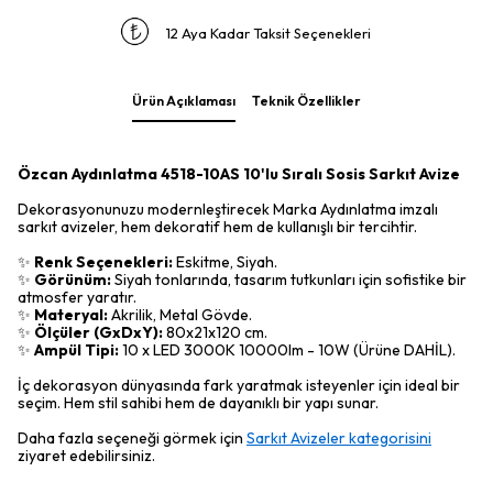
12 Aya Kadar Taksit Seçenekleri
Ürün Açıklaması
Teknik Özellikler
Özcan Aydınlatma 4518-10AS 10'lu Sıralı Sosis Sarkıt Avize
Dekorasyonunuzu modernleştirecek Marka Aydınlatma imzalı
sarkıt avizeler, hem dekoratif hem de kullanışlı bir tercihtir.
✨
Renk Seçenekleri:
Eskitme, Siyah.
✨
Görünüm:
Siyah tonlarında, tasarım tutkunları için sofistike bir
atmosfer yaratır.
✨
Materyal:
Akrilik, Metal Gövde.
✨
Ölçüler (GxDxY):
80x21x120 cm.
✨
Ampül Tipi:
10 x LED 3000K 10000lm - 10W (Ürüne DAHİL).
İç dekorasyon dünyasında fark yaratmak isteyenler için ideal bir
seçim. Hem stil sahibi hem de dayanıklı bir yapı sunar.
Daha fazla seçeneği görmek için
Sarkıt Avizeler kategorisini
ziyaret edebilirsiniz.