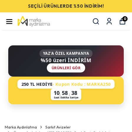
SEÇİLİ ÜRÜNLERDE %50 İNDİRİM!
0
YAZ'A ÖZEL KAMPANYA
%50 üzeri İNDİRİM
ÜRÜNLERI GÖR
250 TL HEDİYE
- Kupon Kodu : MARKA250
10
58
37
:
:
Saat
Dakika
Saniye
Marka Aydınlatma
Sarkıt Avizeler