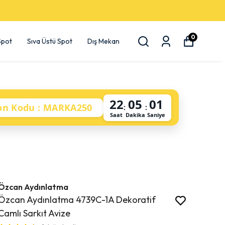
0
 Spot
Sıva Üstü Spot
Dış Mekan
22
05
00
on Kodu : MARKA250
:
:
Saat
Dakika
Saniye
Özcan Aydınlatma
Özcan Aydınlatma 4739C-1A Dekoratif
Camlı Sarkıt Avize