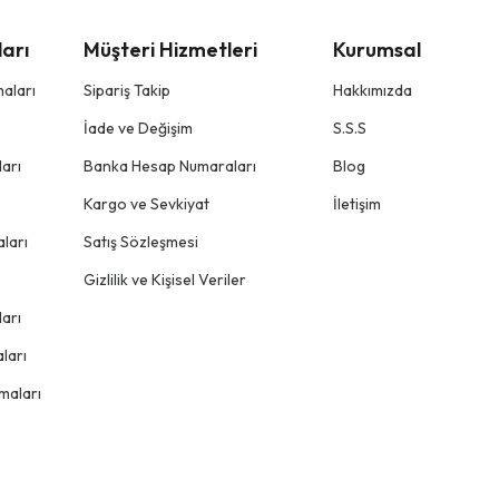
arı
Müşteri Hizmetleri
Kurumsal
aları
Sipariş Takip
Hakkımızda
İade ve Değişim
S.S.S
arı
Banka Hesap Numaraları
Blog
Kargo ve Sevkiyat
İletişim
ları
Satış Sözleşmesi
Gizlilik ve Kişisel Veriler
arı
ları
maları