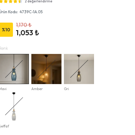
2 değerlendirme
Ürün Kodu
:
4739C-1A.05
1,170 ₺
%
10
1,053 ₺
Renk
Mavi
Amber
Gri
Şeffaf