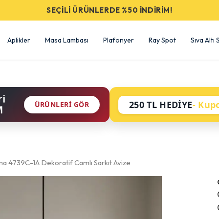
SEÇİLİ ÜRÜNLERDE %50 İNDİRİM!
Aplikler
Masa Lambası
Plafonyer
Ray Spot
Sıva Altı
ri
250 TL HEDİYE
- Kup
ÜRÜNLERI GÖR
M
a 4739C-1A Dekoratif Camlı Sarkıt Avize