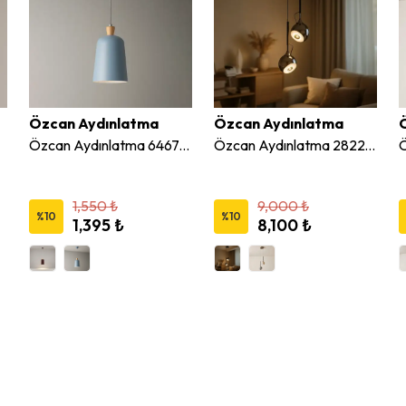
Özcan Aydınlatma
Özcan Aydınlatma
Özcan Aydınlatma 6467-1 Modern Sarkıt Avize
Özcan Aydınlatma 2822-2A 2'li Dekoratif Led Sarkıt Avize
1,550 ₺
9,000 ₺
%
10
%
10
1,395 ₺
8,100 ₺