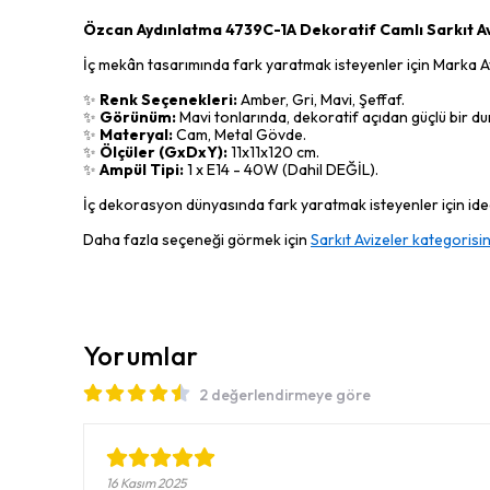
Özcan Aydınlatma 4739C-1A Dekoratif Camlı Sarkıt A
İç mekân tasarımında fark yaratmak isteyenler için Marka Aydı
✨
Renk Seçenekleri:
Amber, Gri, Mavi, Şeffaf.
✨
Görünüm:
Mavi tonlarında, dekoratif açıdan güçlü bir dur
✨
Materyal:
Cam, Metal Gövde.
✨
Ölçüler (GxDxY):
11x11x120 cm.
✨
Ampül Tipi:
1 x E14 - 40W (Dahil DEĞİL).
İç dekorasyon dünyasında fark yaratmak isteyenler için ideal
Daha fazla seçeneği görmek için
Sarkıt Avizeler kategorisin
Yorumlar
2 değerlendirmeye göre
16 Kasım 2025