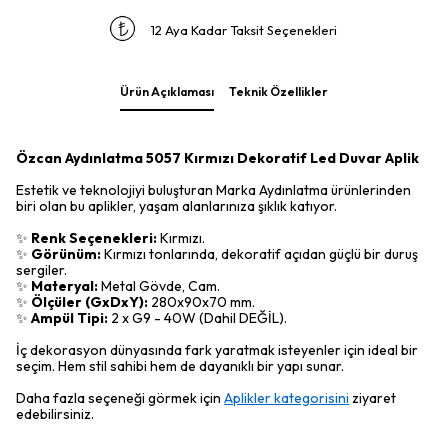
12 Aya Kadar Taksit Seçenekleri
Ürün Açıklaması
Teknik Özellikler
Özcan Aydınlatma 5057 Kırmızı Dekoratif Led Duvar Aplik
Estetik ve teknolojiyi buluşturan Marka Aydınlatma ürünlerinden
biri olan bu aplikler, yaşam alanlarınıza şıklık katıyor.
✨
Renk Seçenekleri:
Kırmızı.
✨
Görünüm:
Kırmızı tonlarında, dekoratif açıdan güçlü bir duruş
sergiler.
✨
Materyal:
Metal Gövde, Cam.
✨
Ölçüler (GxDxY):
280x90x70 mm.
✨
Ampül Tipi:
2 x G9 - 40W (Dahil DEĞİL).
İç dekorasyon dünyasında fark yaratmak isteyenler için ideal bir
seçim. Hem stil sahibi hem de dayanıklı bir yapı sunar.
Daha fazla seçeneği görmek için
Aplikler kategorisini
ziyaret
edebilirsiniz.