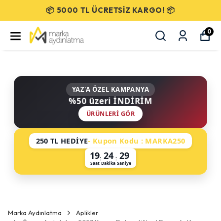
SEÇİLİ ÜRÜNLERDE %50 İNDİRİM!
0
YAZ'A ÖZEL KAMPANYA
%50 üzeri İNDİRİM
ÜRÜNLERI GÖR
250 TL HEDİYE
- Kupon Kodu : MARKA250
19
24
29
:
:
Saat
Dakika
Saniye
Marka Aydınlatma
Aplikler