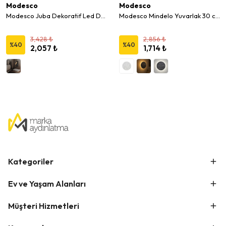
Modesco
Modesco
Modesco Juba Dekoratif Led Duvar Aplik
Modesco Mindelo Yuvarlak 30 cm LED Desenli Duvar Aplik
3,428 ₺
2,856 ₺
%
40
%
40
2,057 ₺
1,714 ₺
Kategoriler
Ev ve Yaşam Alanları
Müşteri Hizmetleri