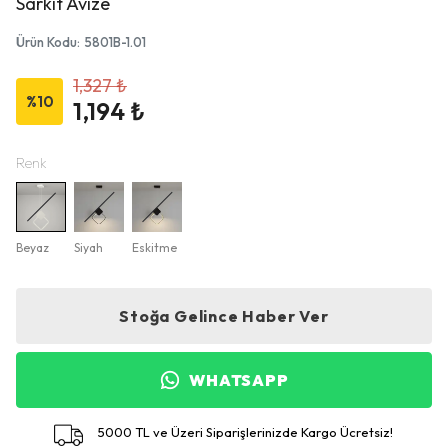
Sarkıt Avize
Ürün Kodu
:
5801B-1.01
1,327 ₺
%
10
1,194 ₺
Renk
Beyaz
Siyah
Eskitme
Stoğa Gelince Haber Ver
WHATSAPP
5000 TL ve Üzeri Siparişlerinizde Kargo Ücretsiz!