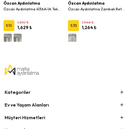
Özcan Aydınlatma
Özcan Aydınlatma
Özcan Aydınlatma 4136A-1A Tekli Güneş 2 Top Led Sarkıt Avize
Özcan Aydınlatma Zambak Retro Sarkıt
1,810 ₺
1,944 ₺
%
10
%
35
1,629 ₺
1,264 ₺
Kategoriler
Ev ve Yaşam Alanları
Müşteri Hizmetleri