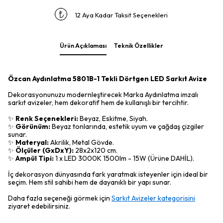
12 Aya Kadar Taksit Seçenekleri
Ürün Açıklaması
Teknik Özellikler
Özcan Aydınlatma 5801B-1 Tekli Dörtgen LED Sarkıt Avize
Dekorasyonunuzu modernleştirecek Marka Aydınlatma imzalı
sarkıt avizeler, hem dekoratif hem de kullanışlı bir tercihtir.
✨
Renk Seçenekleri:
Beyaz, Eskitme, Siyah.
✨
Görünüm:
Beyaz tonlarında, estetik uyum ve çağdaş çizgiler
sunar.
✨
Materyal:
Akrilik, Metal Gövde.
✨
Ölçüler (GxDxY):
28x2x120 cm.
✨
Ampül Tipi:
1 x LED 3000K 1500lm - 15W (Ürüne DAHİL).
İç dekorasyon dünyasında fark yaratmak isteyenler için ideal bir
seçim. Hem stil sahibi hem de dayanıklı bir yapı sunar.
Daha fazla seçeneği görmek için
Sarkıt Avizeler kategorisini
ziyaret edebilirsiniz.