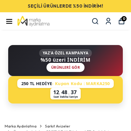
SEÇİLİ ÜRÜNLERDE %50 İNDİRİM!
0
YAZ'A ÖZEL KAMPANYA
%50 üzeri İNDİRİM
ÜRÜNLERI GÖR
250 TL HEDİYE
- Kupon Kodu : MARKA250
12
48
37
:
:
Saat
Dakika
Saniye
Marka Aydınlatma
Sarkıt Avizeler