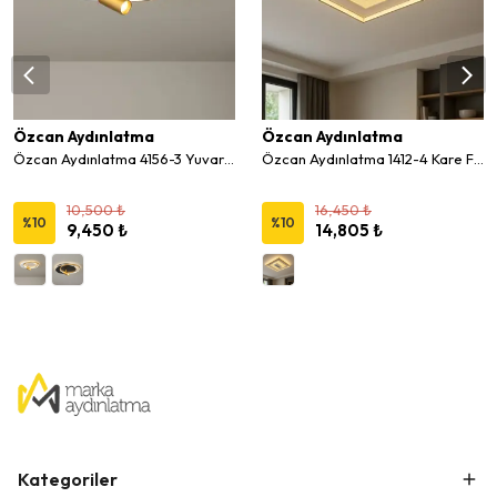
Özcan Aydınlatma
Özcan Aydınlatma
Özcan Aydınlatma 4156-3 Yuvarlak Spotlu LED Plafonyer Avize
Özcan Aydınlatma 1412-4 Kare Fanlı Led Plafonyer Kumandalı
10,500 ₺
16,450 ₺
%
10
%
10
9,450 ₺
14,805 ₺
Kategoriler