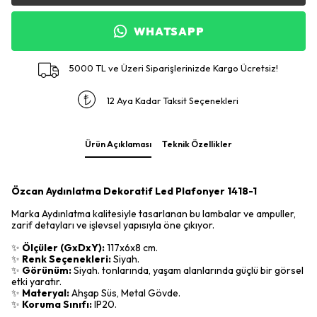
WHATSAPP
5000 TL ve Üzeri Siparişlerinizde Kargo Ücretsiz!
12 Aya Kadar Taksit Seçenekleri
Ürün Açıklaması
Teknik Özellikler
Özcan Aydınlatma Dekoratif Led Plafonyer 1418-1
Marka Aydınlatma kalitesiyle tasarlanan bu lambalar ve ampuller,
zarif detayları ve işlevsel yapısıyla öne çıkıyor.
✨
Ölçüler (GxDxY):
117x6x8 cm.
✨
Renk Seçenekleri:
Siyah.
✨
Görünüm:
Siyah. tonlarında, yaşam alanlarında güçlü bir görsel
etki yaratır.
✨
Materyal:
Ahşap Süs, Metal Gövde.
✨
Koruma Sınıfı:
IP20.