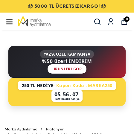
📦 5000 TL ÜCRETSİZ KARGO! 📦
0
YAZ'A ÖZEL KAMPANYA
%50 üzeri İNDİRİM
ÜRÜNLERI GÖR
250 TL HEDİYE
- Kupon Kodu : MARKA250
05
56
06
:
:
Saat
Dakika
Saniye
Marka Aydınlatma
Plafonyer