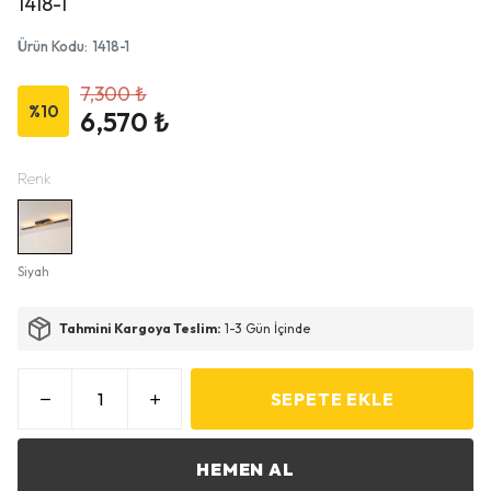
1418-1
Ürün Kodu
:
1418-1
7,300 ₺
%
10
6,570 ₺
Renk
Siyah
Tahmini Kargoya Teslim:
1-3 Gün İçinde
SEPETE EKLE
HEMEN AL