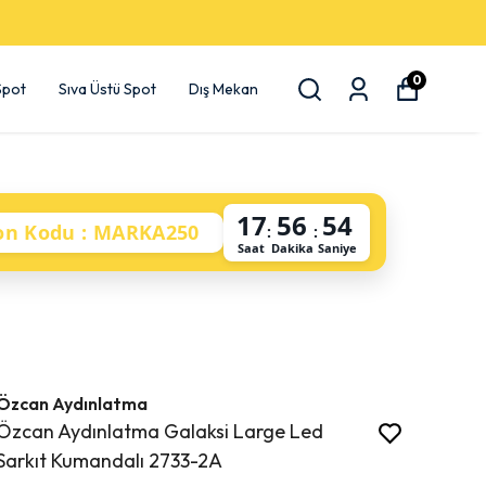
0
 Spot
Sıva Üstü Spot
Dış Mekan
17
56
53
on Kodu : MARKA250
:
:
Saat
Dakika
Saniye
Özcan Aydınlatma
Özcan Aydınlatma Galaksi Large Led
Sarkıt Kumandalı 2733-2A