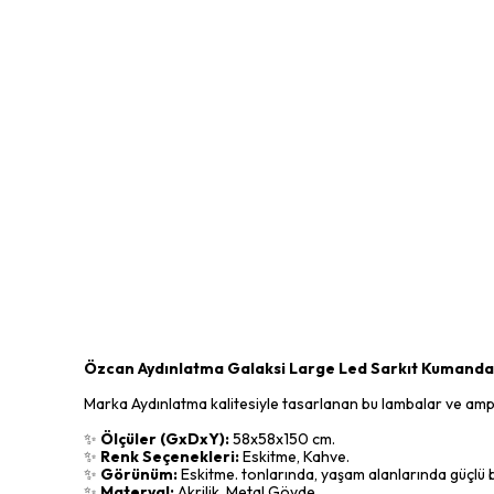
Özcan Aydınlatma Galaksi Large Led Sarkıt Kumanda
Marka Aydınlatma kalitesiyle tasarlanan bu lambalar ve ampull
✨
Ölçüler (GxDxY):
58x58x150 cm.
✨
Renk Seçenekleri:
Eskitme, Kahve.
✨
Görünüm:
Eskitme. tonlarında, yaşam alanlarında güçlü bi
✨
Materyal:
Akrilik, Metal Gövde.