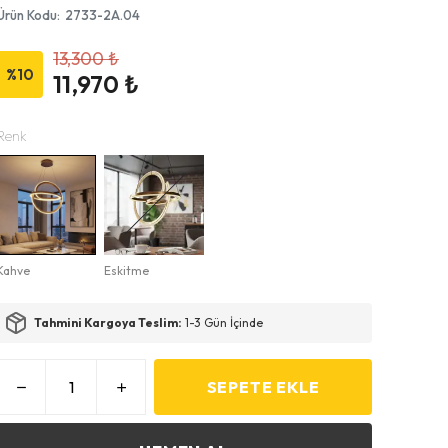
Ürün Kodu
:
2733-2A.04
13,300 ₺
%
10
11,970 ₺
Renk
Kahve
Eskitme
Tahmini Kargoya Teslim:
1-3 Gün İçinde
SEPETE EKLE