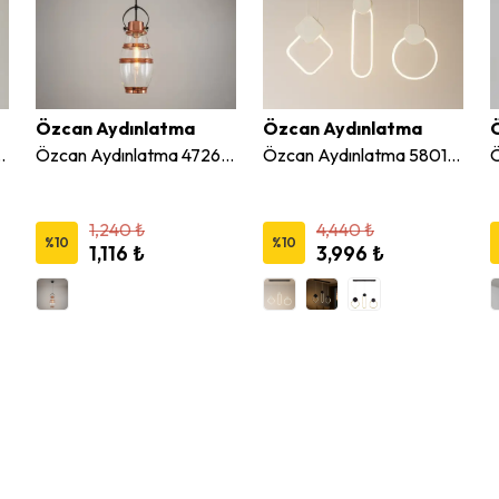
Özcan Aydınlatma
Özcan Aydınlatma
ratif Sarkıt Avize
Özcan Aydınlatma 4726A-1A Tekli Sarkıt Avize
Özcan Aydınlatma 5801-3S 3'lü Sıralı Modern LED Sarkıt Avize
1,240 ₺
4,440 ₺
%
10
%
10
1,116 ₺
3,996 ₺