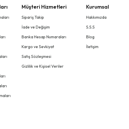
arı
Müşteri Hizmetleri
Kurumsal
aları
Sipariş Takip
Hakkımızda
İade ve Değişim
S.S.S
arı
Banka Hesap Numaraları
Blog
Kargo ve Sevkiyat
İletişim
ları
Satış Sözleşmesi
Gizlilik ve Kişisel Veriler
arı
ları
maları