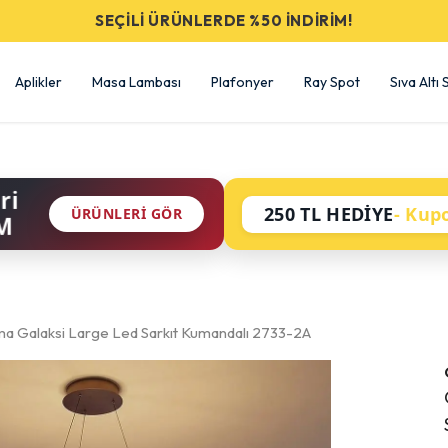
SEÇİLİ ÜRÜNLERDE %50 İNDİRİM!
Aplikler
Masa Lambası
Plafonyer
Ray Spot
Sıva Altı
ri
250 TL HEDİYE
- Kup
ÜRÜNLERI GÖR
M
ma Galaksi Large Led Sarkıt Kumandalı 2733-2A