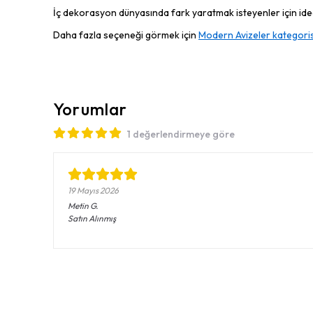
İç dekorasyon dünyasında fark yaratmak isteyenler için ideal
Daha fazla seçeneği görmek için
Modern Avizeler kategoris
Yorumlar
1 değerlendirmeye göre
19 Mayıs 2026
Metin
G.
Satın Alınmış