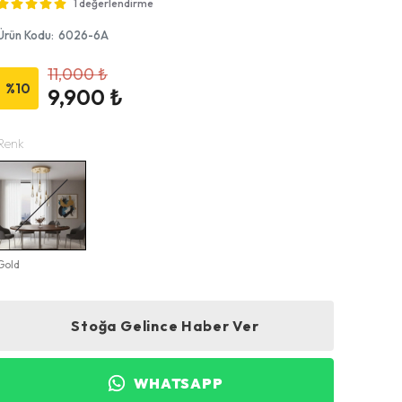
1 değerlendirme
Ürün Kodu
:
6026-6A
11,000 ₺
%
10
9,900 ₺
Renk
Gold
Stoğa Gelince Haber Ver
WHATSAPP