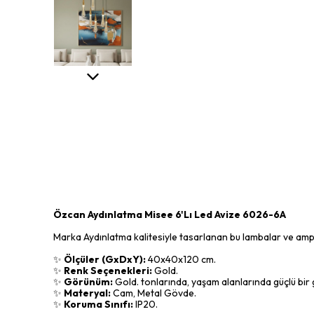
Özcan Aydınlatma Misee 6'Lı Led Avize 6026-6A
Marka Aydınlatma kalitesiyle tasarlanan bu lambalar ve ampull
✨
Ölçüler (GxDxY):
40x40x120 cm.
✨
Renk Seçenekleri:
Gold.
✨
Görünüm:
Gold. tonlarında, yaşam alanlarında güçlü bir g
✨
Materyal:
Cam, Metal Gövde.
✨
Koruma Sınıfı:
IP20.