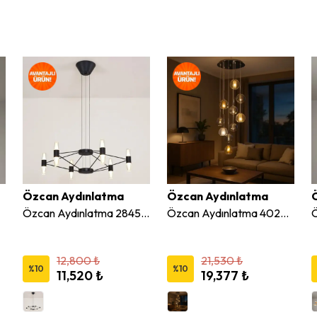
Özcan Aydınlatma
Özcan Aydınlatma
Özcan Aydınlatma 2845-6A-19 6'lı Yuvarlak Led Avize
Özcan Aydınlatma 4020-12A 12'li Dekoratif Avize
12,800 ₺
21,530 ₺
%
10
%
10
11,520 ₺
19,377 ₺