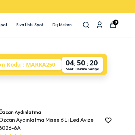
0
 Spot
Sıva Üstü Spot
Dış Mekan
04
50
19
on Kodu : MARKA250
:
:
Saat
Dakika
Saniye
Özcan Aydınlatma
Özcan Aydınlatma Misee 6'Lı Led Avize
6026-6A