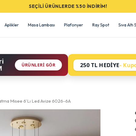
SEÇİLİ ÜRÜNLERDE %50 İNDİRİM!
Aplikler
Masa Lambası
Plafonyer
Ray Spot
Sıva Altı
ri
250 TL HEDİYE
- Kup
ÜRÜNLERI GÖR
M
atma Misee 6'Lı Led Avize 6026-6A