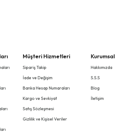
arı
Müşteri Hizmetleri
Kurumsal
aları
Sipariş Takip
Hakkımızda
İade ve Değişim
S.S.S
arı
Banka Hesap Numaraları
Blog
Kargo ve Sevkiyat
İletişim
ları
Satış Sözleşmesi
Gizlilik ve Kişisel Veriler
arı