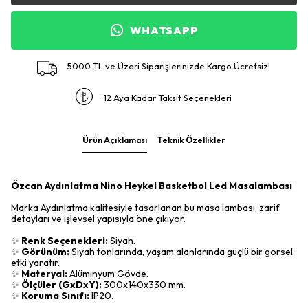
WHATSAPP
5000 TL ve Üzeri Siparişlerinizde Kargo Ücretsiz!
12 Aya Kadar Taksit Seçenekleri
Ürün Açıklaması
Teknik Özellikler
Özcan Aydınlatma Nino Heykel Basketbol Led Masalambası
Marka Aydınlatma kalitesiyle tasarlanan bu masa lambası, zarif
detayları ve işlevsel yapısıyla öne çıkıyor.
✨
Renk Seçenekleri:
Siyah.
✨
Görünüm:
Siyah tonlarında, yaşam alanlarında güçlü bir görsel
etki yaratır.
✨
Materyal:
Alüminyum Gövde.
✨
Ölçüler (GxDxY):
300x140x330 mm.
✨
Koruma Sınıfı:
IP20.