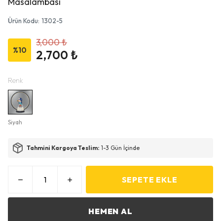
Masalambası
Ürün Kodu
:
1302-5
3,000 ₺
%
10
2,700 ₺
Renk
Siyah
Tahmini Kargoya Teslim:
1-3 Gün İçinde
SEPETE EKLE
HEMEN AL