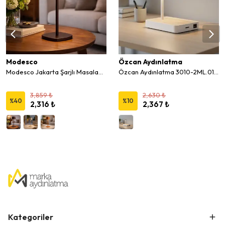
Modesco
Özcan Aydınlatma
Modesco Jakarta Şarjlı Masalambası 3 Kademe On-Off
Özcan Aydınlatma 3010-2ML.01 USB Girişli LED Masa Lambası
3,859 ₺
2,630 ₺
%
40
%
10
2,316 ₺
2,367 ₺
Kategoriler