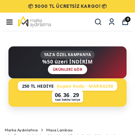
SEÇİLİ ÜRÜNLERDE %50 İNDİRİM!
0
YAZ'A ÖZEL KAMPANYA
%50 üzeri İNDİRİM
ÜRÜNLERI GÖR
250 TL HEDİYE
- Kupon Kodu : MARKA250
06
36
29
:
:
Saat
Dakika
Saniye
Marka Aydınlatma
Masa Lambası