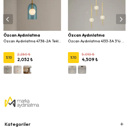
Özcan Aydınlatma
Özcan Aydınlatma
Özcan Aydınlatma 4738-2A Tekli Uzun Camlı Sarkıt Avize
Özcan Aydınlatma 4133-3A 3'lü Modern Çubuk Led Sarkıt Avize
2,280 ₺
5,010 ₺
%
10
%
10
2,052 ₺
4,509 ₺
Kategoriler