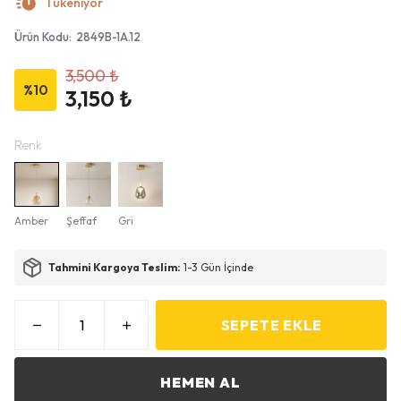
Tükeniyor
Ürün Kodu
:
2849B-1A.12
3,500 ₺
%
10
3,150 ₺
Renk
Amber
Şeffaf
Gri
Tahmini Kargoya Teslim:
1-3 Gün İçinde
SEPETE EKLE
HEMEN AL