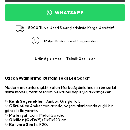
WHATSAPP
5000 TL ve Üzeri Siparişlerinizde Kargo Ücretsiz!
12 Aya Kadar Taksit Seçenekleri
Ürün Açıklaması
Teknik Özellikler
Özcan Aydınlatma Rustam Tekli Led Sarkıt
Modern mekânlara şıklık katan Marka Aydınlatma'nın bu sarkıt
avize modeli, zarif tasarımı ve kaliteli yapısıyla dikkat çeker.
✨
Renk Seçenekleri:
Amber, Gri, Şeffaf.
✨
Görünüm:
Amber tonlarında, yaşam alanlarında güçlü bir
görsel etki yaratır.
✨
Materyal:
Cam, Metal Gövde.
✨
Ölçüler (GxDxY):
11x11x120 cm.
✨
Koruma Sınıfı:
IP20.