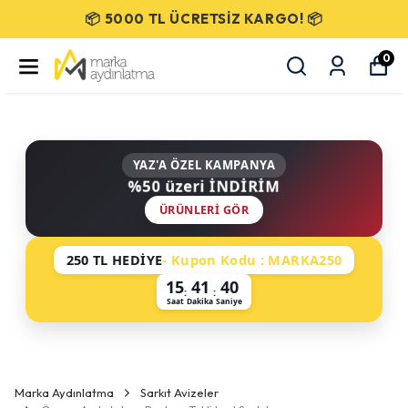
SEÇİLİ ÜRÜNLERDE %50 İNDİRİM!
0
YAZ'A ÖZEL KAMPANYA
%50 üzeri İNDİRİM
ÜRÜNLERI GÖR
250 TL HEDİYE
- Kupon Kodu : MARKA250
15
41
40
:
:
Saat
Dakika
Saniye
Marka Aydınlatma
Sarkıt Avizeler