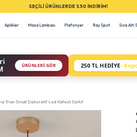
SEÇİLİ ÜRÜNLERDE %50 İNDİRİM!
Aplikler
Masa Lambası
Plafonyer
Ray Spot
Sıva Altı
ri
250 TL HEDİYE
- Kup
ÜRÜNLERI GÖR
M
a Trian Small Dekoratif Led Kafesli Sarkıt