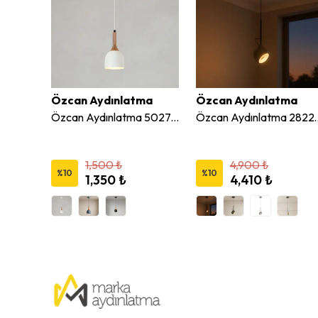
ma
Özcan Aydınlatma
Özcan Aydınlatma
Özcan Aydınlatma 4113-1AK Tekli Küçük Sarkıt Avize
Özcan Aydınlatma 5027-1A Tekli Dekoratif Sarkıt Avize
Özcan Aydınlatma 2822-1A Tek
1,500 ₺
4,900 ₺
%
10
%
10
1,350 ₺
4,410 ₺