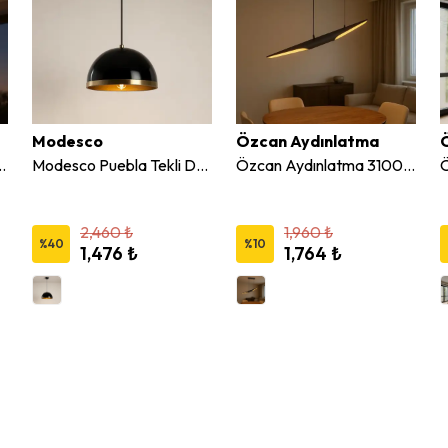
Modesco
Özcan Aydınlatma
li Dekoratif Led Sarkıt Avize
Modesco Puebla Tekli Dekoratif Sarkıt Avize
Özcan Aydınlatma 3100-1A.19 Dekoratif Sarkıt Avize
2,460 ₺
1,960 ₺
%
40
%
10
1,476 ₺
1,764 ₺