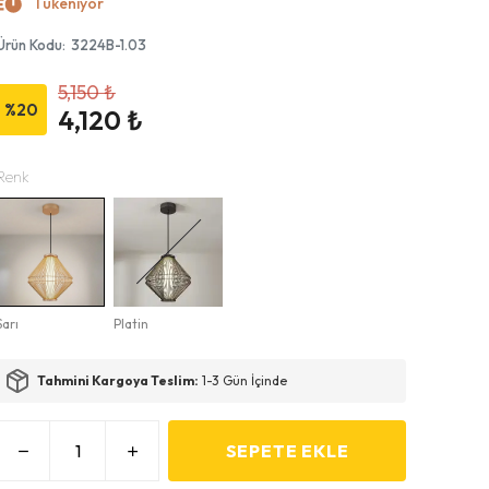
Tükeniyor
Ürün Kodu
:
3224B-1.03
5,150 ₺
%
20
4,120 ₺
Renk
Sarı
Platin
Tahmini Kargoya Teslim:
1-3 Gün İçinde
SEPETE EKLE