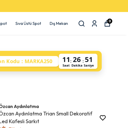
0
 Spot
Sıva Üstü Spot
Dış Mekan
11
26
50
on Kodu : MARKA250
:
:
Saat
Dakika
Saniye
Özcan Aydınlatma
Özcan Aydınlatma Trian Small Dekoratif
Led Kafesli Sarkıt