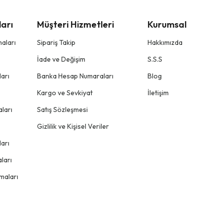
arı
Müşteri Hizmetleri
Kurumsal
aları
Sipariş Takip
Hakkımızda
İade ve Değişim
S.S.S
arı
Banka Hesap Numaraları
Blog
Kargo ve Sevkiyat
İletişim
ları
Satış Sözleşmesi
Gizlilik ve Kişisel Veriler
arı
ları
maları