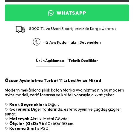
WHATSAPP
5000 TL ve Üzeri Siparişlerinizde Kargo Ücretsiz!
12 Aya Kadar Taksit Seçenekleri
Ürün Açıklaması
Teknik Özellikler
Özcan Aydınlatma Turbot 11 Lı Led Avize Mixed
Modern mekânlara şıklık katan Marka Aydınlatma'nın bu modern
avize modeli, zarif tasarımı ve kaliteli yapısıyla dikkat çeker.
✨
Renk Seçenekleri:
Diğer.
✨
Görünüm:
Diğer tonlarında, estetik uyum ve çağdaş çizgiler
sunar.
✨
Materyal:
Akrilik, Metal Gövde.
✨
Ölçüler (GxDxY):
60x60x150 cm.
✨
Koruma Sınıfı:
IP20.