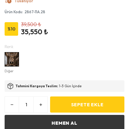
Tükeniyor
Ürün Kodu
:
2867-11A.28
39,500 ₺
%
10
35,550 ₺
Renk
Diğer
Tahmini Kargoya Teslim:
1-3 Gün İçinde
SEPETE EKLE
HEMEN AL