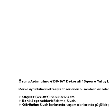
Özcna Aydınlatma 4158-1AY Dekoratif Square Yatay L
Marka Aydınlatma kalitesiyle tasarlanan bu modern avizeler, z
✨
Ölçüler (GxDxY):
90x40x120 cm.
✨
Renk Seçenekleri:
Eskitme, Siyah.
✨
Görünüm:
Siyah tonlarında, yaşam alanlarında güçlü bir g