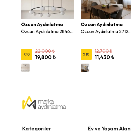
ma
Özcan Aydınlatma
Özcan Aydınlatma
Özcan Aydınlatma 7'li Wooden Led Avize 1426-7A
Özcan Aydınlatma 2846-8A Yuvarlak 8'li Sonic Led Avize
Özcan Aydınlatma 2712-4A Beyaz 4'lü Dekoratif Ç
22,000 ₺
12,700 ₺
%
10
%
10
19,800 ₺
11,430 ₺
Kategoriler
Ev ve Yaşam Alanl