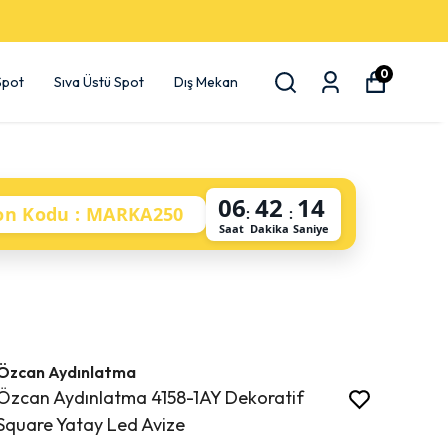
0
 Spot
Sıva Üstü Spot
Dış Mekan
06
42
14
on Kodu : MARKA250
:
:
Saat
Dakika
Saniye
Özcan Aydınlatma
Özcan Aydınlatma 4158-1AY Dekoratif
Square Yatay Led Avize