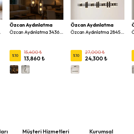
Özcan Aydınlatma
Özcan Aydınlatma
içek Avize
Özcan Aydınlatma 3436-3A 3'lü Dekoratif Cam Led Avize
Özcan Aydınlatma 2845-14AS-19 14'lu Sıralı Led Avize
15,400 ₺
27,000 ₺
%
10
%
10
13,860 ₺
24,300 ₺
arı
Müşteri Hizmetleri
Kurumsal