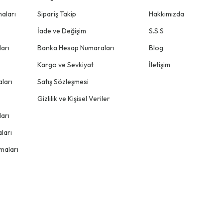
aları
Sipariş Takip
Hakkımızda
İade ve Değişim
S.S.S
arı
Banka Hesap Numaraları
Blog
Kargo ve Sevkiyat
İletişim
ları
Satış Sözleşmesi
Gizlilik ve Kişisel Veriler
arı
ları
maları