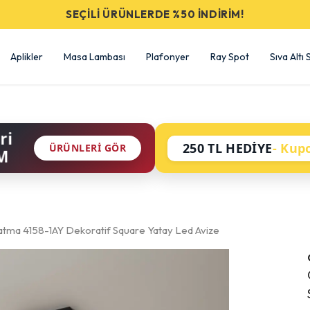
SEÇİLİ ÜRÜNLERDE %50 İNDİRİM!
Aplikler
Masa Lambası
Plafonyer
Ray Spot
Sıva Altı
ri
250 TL HEDİYE
- Kup
ÜRÜNLERI GÖR
M
atma 4158-1AY Dekoratif Square Yatay Led Avize