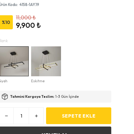
Ürün Kodu
:
4158-1AY.19
11,000 ₺
%
10
9,900 ₺
Renk
Siyah
Eskitme
Tahmini Kargoya Teslim:
1-3 Gün İçinde
SEPETE EKLE