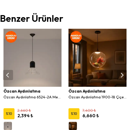
Benzer Ürünler
Özcan Aydınlatma
Özcan Aydınlatma
Özcan Aydınlatma 6524-2A Metal Küçük Modern LED Sarkıt Avize
Özcan Aydınlatma 1900-18 Çiçekli Modern Sarkıt Avize
2,660 ₺
7,400 ₺
%
10
%
10
2,394 ₺
6,660 ₺