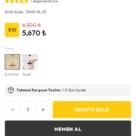
1 değerlendirme
Ürün Kodu
:
3445-1A.20
6,300 ₺
%
10
5,670 ₺
Renk
Eskitme
Siyah
Tahmini Kargoya Teslim:
1-3 Gün İçinde
SEPETE EKLE
HEMEN AL