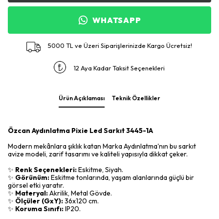
WHATSAPP
5000 TL ve Üzeri Siparişlerinizde Kargo Ücretsiz!
12 Aya Kadar Taksit Seçenekleri
Ürün Açıklaması
Teknik Özellikler
Özcan Aydınlatma Pixie Led Sarkıt 3445-1A
Modern mekânlara şıklık katan Marka Aydınlatma'nın bu sarkıt
avize modeli, zarif tasarımı ve kaliteli yapısıyla dikkat çeker.
✨
Renk Seçenekleri:
Eskitme, Siyah.
✨
Görünüm:
Eskitme tonlarında, yaşam alanlarında güçlü bir
görsel etki yaratır.
✨
Materyal:
Akrilik, Metal Gövde.
✨
Ölçüler (GxY):
36x120 cm.
✨
Koruma Sınıfı:
IP20.