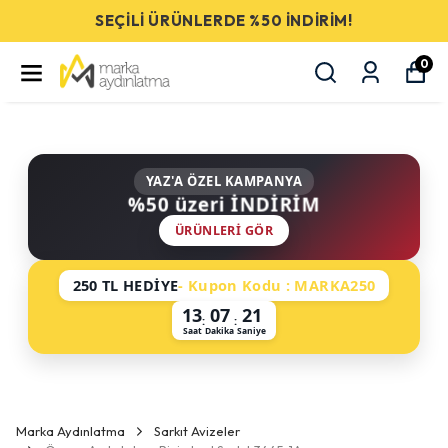
SEÇİLİ ÜRÜNLERDE %50 İNDİRİM!
0
YAZ'A ÖZEL KAMPANYA
%50 üzeri İNDİRİM
ÜRÜNLERI GÖR
250 TL HEDİYE
- Kupon Kodu : MARKA250
13
07
21
:
:
Saat
Dakika
Saniye
Marka Aydınlatma
Sarkıt Avizeler