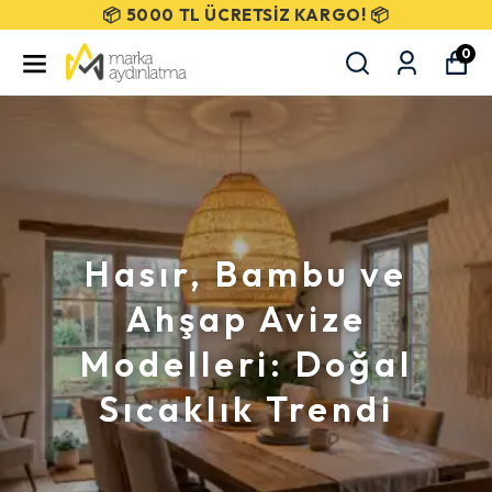
SEÇİLİ ÜRÜNLERDE %50 İNDİRİM!
0
Hasır, Bambu ve
Ahşap Avize
Modelleri: Doğal
Sıcaklık Trendi