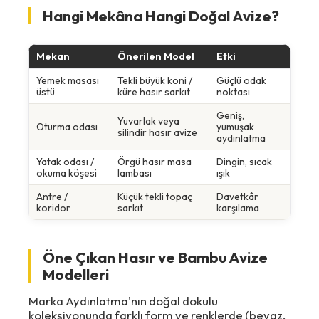
Hangi Mekâna Hangi Doğal Avize?
Mekan
Önerilen Model
Etki
Yemek masası
Tekli büyük koni /
Güçlü odak
üstü
küre hasır sarkıt
noktası
Geniş,
Yuvarlak veya
Oturma odası
yumuşak
silindir hasır avize
aydınlatma
Yatak odası /
Örgü hasır masa
Dingin, sıcak
okuma köşesi
lambası
ışık
Antre /
Küçük tekli topaç
Davetkâr
koridor
sarkıt
karşılama
Öne Çıkan Hasır ve Bambu Avize
Modelleri
Marka Aydınlatma'nın doğal dokulu
koleksiyonunda farklı form ve renklerde (beyaz,