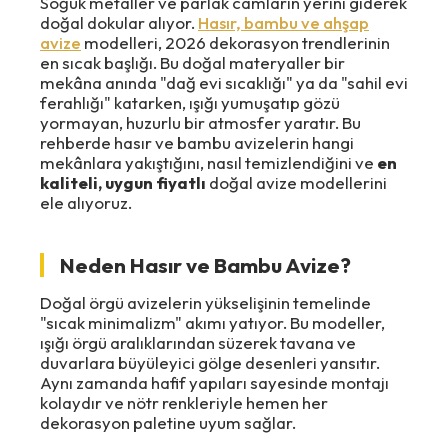
Soğuk metaller ve parlak camların yerini giderek
doğal dokular alıyor.
Hasır, bambu ve ahşap
avize
modelleri, 2026 dekorasyon trendlerinin
en sıcak başlığı. Bu doğal materyaller bir
mekâna anında "dağ evi sıcaklığı" ya da "sahil evi
ferahlığı" katarken, ışığı yumuşatıp gözü
yormayan, huzurlu bir atmosfer yaratır. Bu
rehberde hasır ve bambu avizelerin hangi
mekânlara yakıştığını, nasıl temizlendiğini ve
en
kaliteli, uygun fiyatlı
doğal avize modellerini
ele alıyoruz.
Neden Hasır ve Bambu Avize?
Doğal örgü avizelerin yükselişinin temelinde
"sıcak minimalizm" akımı yatıyor. Bu modeller,
ışığı örgü aralıklarından süzerek tavana ve
duvarlara büyüleyici gölge desenleri yansıtır.
Aynı zamanda hafif yapıları sayesinde montajı
kolaydır ve nötr renkleriyle hemen her
dekorasyon paletine uyum sağlar.