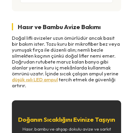
Hasır ve Bambu Avize Bakımı
Doğal lifli avizeler uzun ömürlüdür ancak basit
bir bakım ister. Tozu kuru bir mikrofiber bez veya
yumuşak fırça ile düzenli alın; nemli bezle
silmekten kaçının çünkü doğal lifler nemi emer.
Doğrudan rutubete maruz kalan banyo gibi
alanlar yerine kuru iç mekânlarda kullanmak
ömrünü uzatır. İçinde sıcak çalışan ampul yerine
düşük ısılı LED ampul
tercih etmek de güvenliği
artırır.
Doğanın Sıcaklığını Evinize Taşıyın
Hasır, bambu ve ahşap dokulu avize ve sarkıt