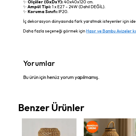
✨
Ölçüler (GxDxY):
40x40x120 cm.
✨
Ampül Tipi:
1 x E27 - 24W (Dahil DEĞİL).
✨
Koruma Sınıfı:
IP20.
İç dekorasyon dünyasında fark yaratmak isteyenler için ideal
Daha fazla seçeneği görmek için
Hasır ve Bambu Avizeler k
Yorumlar
Bu ürün için henüz yorum yapılmamış.
Benzer Ürünler