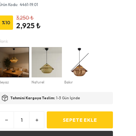
Ürün Kodu
:
4461-19.01
3,250 ₺
%
10
2,925 ₺
Renk
Beyaz
Naturel
Bakır
Tahmini Kargoya Teslim:
1-3 Gün İçinde
SEPETE EKLE