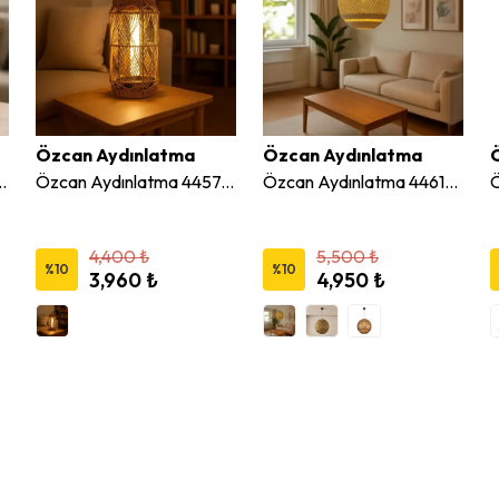
Özcan Aydınlatma
Özcan Aydınlatma
olar Hasır LED Masa Lambası
Özcan Aydınlatma 4457-S04 Solar Hasır LED Masa Lambası
Özcan Aydınlatma 4461-17 Tekli Küre Hasır Sarkıt Avize
4,400 ₺
5,500 ₺
%
10
%
10
3,960 ₺
4,950 ₺