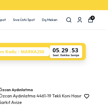
0
 Spot
Sıva Üstü Spot
Dış Mekan
05
29
52
on Kodu : MARKA250
:
:
Saat
Dakika
Saniye
Özcan Aydınlatma
Özcan Aydınlatma 4461-19 Tekli Koni Hasır
Sarkıt Avize