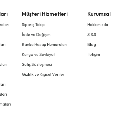
arı
Müşteri Hizmetleri
Kurumsal
aları
Sipariş Takip
Hakkımızda
İade ve Değişim
S.S.S
arı
Banka Hesap Numaraları
Blog
Kargo ve Sevkiyat
İletişim
ları
Satış Sözleşmesi
Gizlilik ve Kişisel Veriler
arı
ları
maları