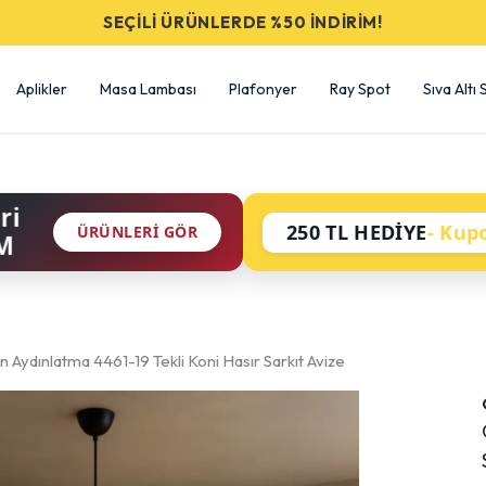
SEÇİLİ ÜRÜNLERDE %50 İNDİRİM!
Aplikler
Masa Lambası
Plafonyer
Ray Spot
Sıva Altı
ri
250 TL HEDİYE
- Kup
ÜRÜNLERI GÖR
M
 Aydınlatma 4461-19 Tekli Koni Hasır Sarkıt Avize